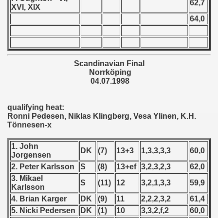
62,7
XVI, XIX
 - 1955
64,0
 - 1956
 - 1957
Scandinavian Final
 - 1958
Norrköping
04.07.1998
 - 1959
qualifying heat:
 - 1960
Ronni Pedesen, Niklas Klingberg, Vesa Ylinen, K.H.
Tönnesen-x
 - 1961
1. John
DK
(7)
13+3
1,3,3,3,3
60,0
 - 1962
Jorgensen
2. Peter Karlsson
S
(8)
13+ef
3,2,3,2,3
62,0
 - 1963
3. Mikael
S
(11)
12
3,2,1,3,3
59,9
Karlsson
 - 1964
4. Brian Karger
DK
(9)
11
2,2,2,3,2
61,4
5. Nicki Pedersen
DK
(1)
10
3,3,2,f,2
60,0
 - 1965