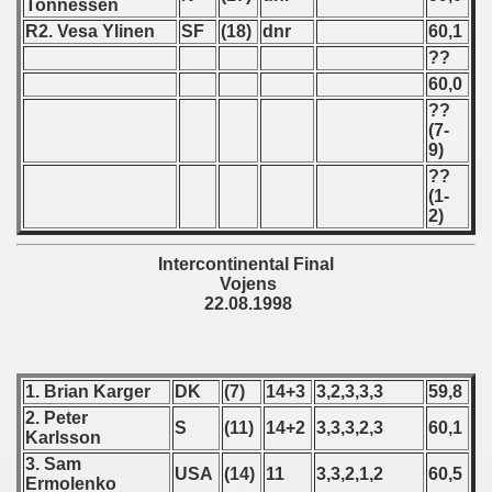
Tonnessen
 1976
R2. Vesa Ylinen
SF
(18)
dnr
60,1
 1977
??
60,0
 1978
??
(7-
9)
 1979
??
(1-
 1980
2)
 1981
Intercontinental Final
Vojens
 1982
22.08.1998
 1983
 1984
1. Brian Karger
DK
(7)
14+3
3,2,3,3,3
59,8
2. Peter
S
(11)
14+2
3,3,3,2,3
60,1
 1985
Karlsson
3. Sam
USA
(14)
11
3,3,2,1,2
60,5
 1986
Ermolenko