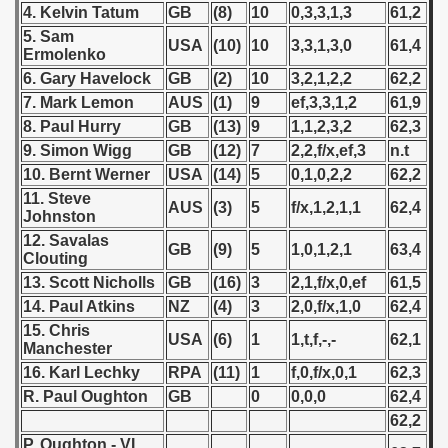
4. Kelvin Tatum
GB
(8)
10
0,3,3,1,3
61,2
5. Sam
 1939
USA
(10)
10
3,3,1,3,0
61,4
Ermolenko
6. Gary Havelock
GB
(2)
10
3,2,1,2,2
62,2
 1946
7. Mark Lemon
AUS
(1)
9
ef,3,3,1,2
61,9
 1947
8. Paul Hurry
GB
(13)
9
1,1,2,3,2
62,3
9. Simon Wigg
GB
(12)
7
2,2,f/x,ef,3
n.t
1948
10. Bernt Werner
USA
(14)
5
0,1,0,2,2
62,2
11. Steve
AUS
(3)
5
f/x,1,2,1,1
62,4
 1949
Johnston
12. Savalas
GB
(9)
5
1,0,1,2,1
63,4
 1950
Clouting
13. Scott Nicholls
GB
(16)
3
2,1,f/x,0,ef
61,5
 1951
14. Paul Atkins
NZ
(4)
3
2,0,f/x,1,0
62,4
15. Chris
 - 1952
USA
(6)
1
1,t,f,-,-
62,1
Manchester
16. Karl Lechky
RPA
(11)
1
f,0,f/x,0,1
62,3
 - 1953
R. Paul Oughton
GB
0
0,0,0
62,4
62,2
 - 1954
P. Oughton - VI,