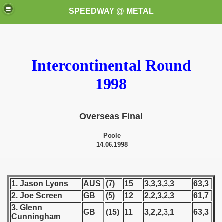
SPEEDWAY @ METAL
Intercontinental Round
1998
Overseas Final
k for these speedway programms)
Poole
przedaż (My speedway programmes to exchange or sale)
14.06.1998
ostwa Świata (World Speedway Championship)
 1936
1. Jason Lyons
AUS
(7)
15
3,3,3,3,3
63,3
2. Joe Screen
GB
(5)
12
2,2,3,2,3
61,7
 1937
3. Glenn
GB
(15)
11
3,2,2,3,1
63,3
Cunningham
 1938