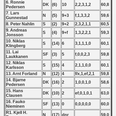
6. Ronnie
DK
(6)
10
2,2,3,1,2
60,8
Pedersen
 - 1966
7. Lars
N
(5)
9+3
f,1,3,3,2
59,6
Gunnestad
 - 1967
8. Peter Nahlin
S
(2)
9+2
2,3,2,1,1
60,5
9. Andreas
 - 1968
S
(4)
9+f
1,3,2,2,1
59,3
Jonsson
10. Niklas
 - 1969
S
(14)
6
3,1,1,1,0
60,1
Klingberg
11. Lai
 - 1970
SF
(3)
5
f,0,0,2,3
59,8
Laukkanen
12. Niklas
 1971
S
(15)
4
2,1,1,0,0
60,1
Karlsson
13. Arnt Forland
N
(12)
4
f/x,1,ef,2,1
59,8
 1972
14. Bjarne
DK
(16)
2
1,0,0,1,0
58,6
Pedersen
 1973
15. Hans
DK
(10)
2
ef,0,1,0,1
63,0
Clausen
 1974
16. Fauko
SF
(13)
0
0,0,0,0,0
60,0
Nieminen
 1975
R1. Kjell H.
N
(17)
dnr
59,0