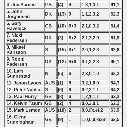
4. Joe Screen
GB
(4)
9
1,3,1,3,1
61,1
 1987
5. John
DK
(13)
9
1,1,2,3,2
62,3
Jorgensen
ip - 1988
6. Gary
GB
(10)
8+3
2,1,0,3,2
61,4
Havelock
 - 1989
7. Nicki
DK
(3)
8+2
2,1,3,2,0
61,8
Pedersen
 - 1990
8. Mikael
S
(15)
8+1
2,0,1,2,3
63,6
Karlsson
) - 1991
9. Ronni
DK
(12)
8+0
0,1,2,2,3
65,1
Pedersen
 - 1992
10. Lars
N
(5)
6
2,3,0,1,0
63,3
Gunnestad
) - 1993
11. Jason Lyons
AUS
(1)
6
3,2,1,0,0
64,3
12. Peter Nahlin
S
(6)
6
0,2,2,1,1
64,2
) - 1994
13. Paul Hurry
GB
(8)
6
1,2,1,1,1
63,3
14. Kelvin Tatum
GB
(2)
4
0,0,3,0,1
62,2
ip - 1995
15. Mark Lemon
AUS
(16)
2
0,0,f/x,ef,2
63,9
 - 1996
16. Glenn
GB
(9)
1
1,0,0,0,x/2m
63,5
Cunningham