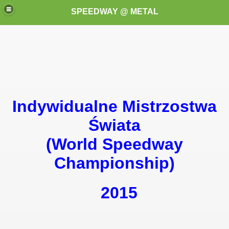
SPEEDWAY @ METAL
Indywidualne Mistrzostwa
k for these speedway programms)
Świata
(World Speedway
przedaż (My speedway programmes to exchange or sale)
Championship)
ostwa Świata (World Speedway Championship)
 1936
2015
 1937
 1938