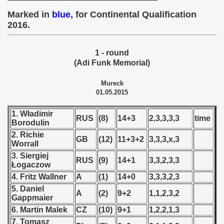
Marked in
blue
, for Continental Qualification
 1939
2016.
 1946
1 - round
 1947
(Adi Funk Memorial)
1948
Mureck
01.05.2015
 1949
1. Władimir
RUS
(8)
14+3
2,3,3,3,3
time
Borodulin
 1950
2. Richie
GB
(12)
11+3+2
3,3,3,x,3
Worrall
 1951
3. Siergiej
RUS
(9)
14+1
3,3,2,3,3
Łogaczow
 - 1952
4. Fritz Wallner
A
(1)
14+0
3,3,3,2,3
5. Daniel
 - 1953
A
(2)
9+2
1,1,2,3,2
Gappmaier
6. Martin Malek
CZ
(10)
9+1
1,2,2,1,3
 - 1954
7. Tomasz