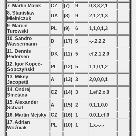
 1976
7. Martin Malek
CZ
(7)
9
0,3,3,2,1
8. Stanisław
UA
(8)
9
2,1,2,1,3
 1977
Mielniczuk
9. Marcin
PL
(9)
6
1,1,0,1,3
 1978
Turowski
10. Sandro
D
(17)
6
-,-,2,2,2
 1979
Wassermann
11. Dennis
DK
(11)
5
ef,2,1,2,0
 1980
Pedersen
12. Igor Kopeć-
PL
(12)
5
1,1,0,1,2
 1981
Sobczyński
13. Mikey
A
(13)
3
2,0,0,0,1
 1982
Jacopetti
14. Ondrej
CZ
(14)
3
1,ef,2,x,0
 1983
Smetana
15. Alexander
A
(15)
2
0,1,1,0,0
 1984
Schaaf
16. Martin Mejsky
CZ
(16)
1
0,0,1,ef,0
 1985
17. Adrian
PL
(10)
1
1,x,-,-,-
Woźniak
 1986