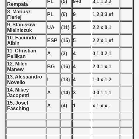
PL
(5)
9+0
3,1,1,2,2
Rempała
 - 1955
8. Mariusz
PL
(6)
9
1,2,3,3,ef
Fierlej
 - 1956
9. Stanisław
UA
(11)
5
2,2,x,0,1
Mielniczuk
 - 1957
10. Facundo
ESP
(15)
5
2,2,x,1,ef
Albin
 - 1958
11. Christian
A
(3)
4
0,1,0,2,1
Pellikan
 - 1959
12. Milen
BG
(16)
4
2,0,1,x,1
Manew
 - 1960
13. Alessandro
I
(13)
4
1,0,x,1,2
Novello
 - 1961
14. Mikey
A
(14)
3
0,0,1,1,1
Jacopetti
 - 1962
15. Josef
A
(4)
1
x,1,x,x,-
Fasching
 - 1963
 - 1964
 - 1965