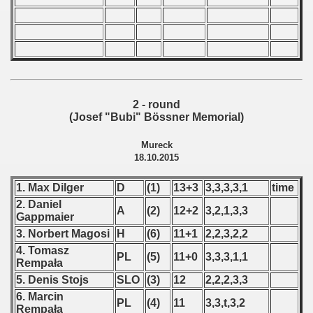
 - 1966
 - 1967
 - 1968
2 - round
 - 1969
(Josef "Bubi" Bössner Memorial)
 - 1970
Mureck
18.10.2015
 1971
1. Max Dilger
D
(1)
13+3
3,3,3,3,1
time
 1972
2. Daniel
A
(2)
12+2
3,2,1,3,3
Gappmaier
 1973
3. Norbert Magosi
H
(6)
11+1
2,2,3,2,2
4. Tomasz
PL
(5)
11+0
3,3,3,1,1
 1974
Rempała
5. Denis Stojs
SLO
(3)
12
2,2,2,3,3
 1975
6. Marcin
PL
(4)
11
3,3,t,3,2
Rempała