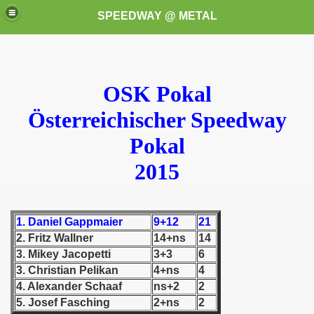
SPEEDWAY @ METAL
OSK Pokal
Österreichischer Speedway
Pokal
k for these speedway programms)
2015
przedaż (My speedway programmes to exchange or sale)
1. Daniel Gappmaier
9+12
21
ostwa Świata (World Speedway Championship)
2. Fritz Wallner
14+ns
14
 1936
3. Mikey Jacopetti
3+3
6
3. Christian Pelikan
4+ns
4
 1937
4. Alexander Schaaf
ns+2
2
5. Josef Fasching
2+ns
2
 1938