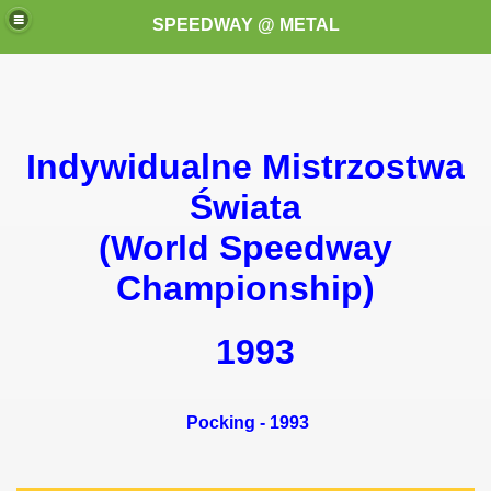
SPEEDWAY @ METAL
Indywidualne Mistrzostwa
Świata
(World Speedway
k for these speedway programms)
Championship)
przedaż (My speedway programmes to exchange or sale)
1993
ostwa Świata (World Speedway Championship)
 1936
Pocking - 1993
 1937
 1938