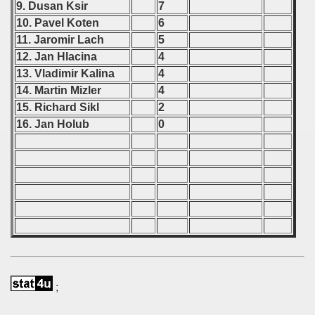
inian Qualifications) - 1993.
9. Dusan Ksir
7
10. Pavel Koten
6
alifications) - 1993
11. Jaromir Lach
5
12. Jan Hlacina
4
Qualifications) - 1993
13. Vladimir Kalina
4
14. Martin Mizler
4
ifications) - 1993
15. Richard Sikl
2
n Qualification) - 1993
16. Jan Holub
0
ification) - 1993
rcontinental Round) - 1993
fications) - 1993
Qualifications) - 1993
 Qualifications) - 1993
;
n Qualifications) - 1993