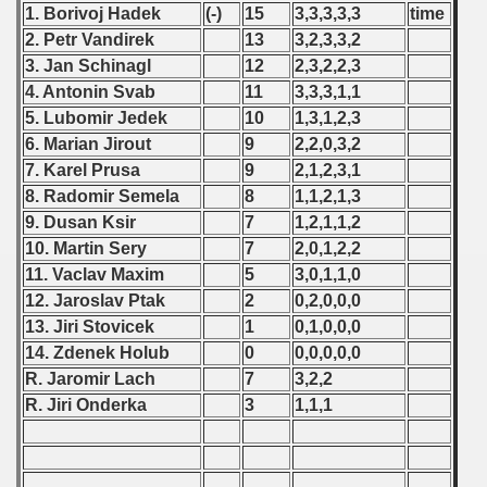
 1976
1. Borivoj Hadek
(-)
15
3,3,3,3,3
time
2. Petr Vandirek
13
3,2,3,3,2
 1977
3. Jan Schinagl
12
2,3,2,2,3
4. Antonin Svab
11
3,3,3,1,1
 1978
5. Lubomir Jedek
10
1,3,1,2,3
6. Marian Jirout
9
2,2,0,3,2
 1979
7. Karel Prusa
9
2,1,2,3,1
 1980
8. Radomir Semela
8
1,1,2,1,3
9. Dusan Ksir
7
1,2,1,1,2
 1981
10. Martin Sery
7
2,0,1,2,2
11. Vaclav Maxim
5
3,0,1,1,0
 1982
12. Jaroslav Ptak
2
0,2,0,0,0
13. Jiri Stovicek
1
0,1,0,0,0
 1983
14. Zdenek Holub
0
0,0,0,0,0
 1984
R. Jaromir Lach
7
3,2,2
R. Jiri Onderka
3
1,1,1
 1985
 1986