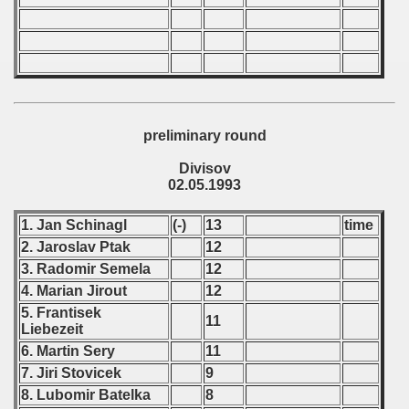
 1987
ip - 1988
 - 1989
preliminary round
 - 1990
Divisov
) - 1991
02.05.1993
 - 1992
1. Jan Schinagl
(-)
13
time
2. Jaroslav Ptak
12
) - 1993
3. Radomir Semela
12
4. Marian Jirout
12
lian Qualifications) - 1993
5. Frantisek
11
Liebezeit
 Zealand Qualifications) - 1993
6. Martin Sery
11
7. Jiri Stovicek
9
can Qualification) - 1993
8. Lubomir Batelka
8