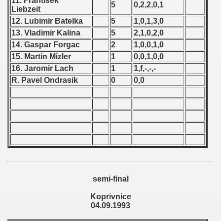
11. Frantisek
5
0,2,2,0,1
Liebzeit
 - 1966
12. Lubimir Batelka
5
1,0,1,3,0
13. Vladimir Kalina
5
2,1,0,2,0
 - 1967
14. Gaspar Forgac
2
1,0,0,1,0
15. Martin Mizler
1
0,0,1,0,0
 - 1968
16. Jaromir Lach
1
1,f,-,-,-
 - 1969
R. Pavel Ondrasik
0
0,0
 - 1970
 1971
 1972
 1973
semi-final
 1974
Koprivnice
 1975
04.09.1993