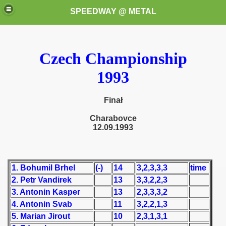
SPEEDWAY @ METAL
Czech Championship
1993
Finał
k for these speedway programms)
Charabovce
12.09.1993
przedaż (My speedway programmes to exchange or sale)
ostwa Świata (World Speedway Championship)
1. Bohumil Brhel
(-)
14
3,2,3,3,3
time
2. Petr Vandirek
13
3,3,2,2,3
 1936
3. Antonin Kasper
13
2,3,3,3,2
 1937
4. Antonin Svab
11
3,2,2,1,3
5. Marian Jirout
10
2,3,1,3,1
 1938