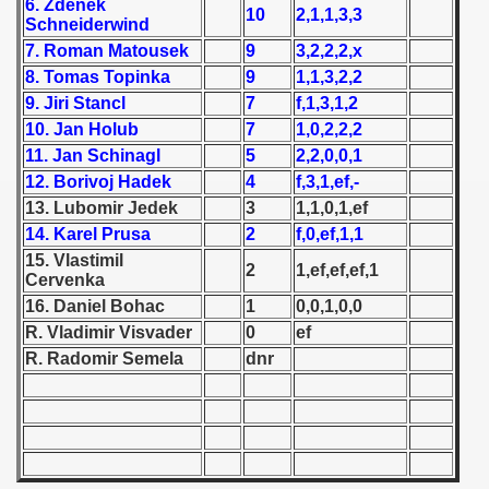
6. Zdenek
10
2,1,1,3,3
Schneiderwind
 1939
7. Roman Matousek
9
3,2,2,2,x
8. Tomas Topinka
9
1,1,3,2,2
 1946
9. Jiri Stancl
7
f,1,3,1,2
10. Jan Holub
7
1,0,2,2,2
 1947
11. Jan Schinagl
5
2,2,0,0,1
12. Borivoj Hadek
4
f,3,1,ef,-
1948
13. Lubomir Jedek
3
1,1,0,1,ef
 1949
14. Karel Prusa
2
f,0,ef,1,1
15. Vlastimil
2
1,ef,ef,ef,1
 1950
Cervenka
16. Daniel Bohac
1
0,0,1,0,0
 1951
R. Vladimir Visvader
0
ef
R. Radomir Semela
dnr
 - 1952
 - 1953
 - 1954