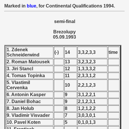
 - 1955
Marked in
blue
, for Continental Qualifications 1994.
 - 1956
semi-final
 - 1957
Brezolupy
05.09.1993
 - 1958
1. Zdenek
(-)
14
3,3,2,3,3
time
 - 1959
Schneiderwind
2. Roman Matousek
13
3,2,3,2,3
 - 1960
3. Jiri Stancl
12
1,3,3,3,2
4. Tomas Topinka
11
2,3,3,1,2
 - 1961
5. Vlastimil
10
2,2,1,2,3
Cervenka
 - 1962
6. Antonin Kasper
9
3,1,2,2,1
7. Daniel Bohac
9
2,1,2,3,1
 - 1963
8. Jan Holub
8
1,2,1,2,2
 - 1964
9. Vladimir Visvader
7
3,0,3,0,1
10. Pavel Koten
5
0,1,0,1,3
 - 1965