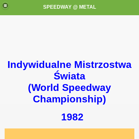
SPEEDWAY @ METAL
Indywidualne Mistrzostwa
k for these speedway programms)
Świata
(World Speedway
przedaż (My speedway programmes to exchange or sale)
Championship)
ostwa Świata (World Speedway Championship)
 1936
1982
 1937
 1938