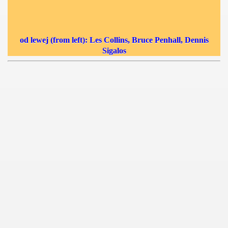
 1939
od lewej (from left): Les Collins, Bruce Penhall, Dennis
 1946
Sigalos
 1947
1948
 1949
 1950
 1951
 - 1952
 - 1953
 - 1954