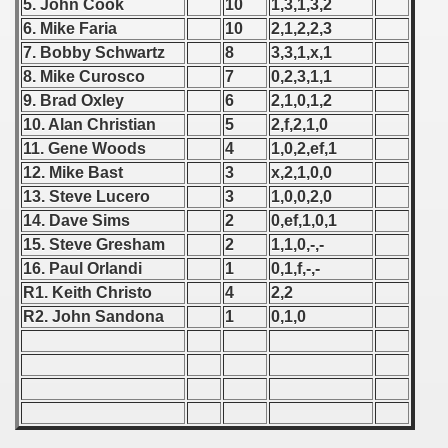
5. John Cook
10
1,3,1,3,2
6. Mike Faria
10
2,1,2,2,3
 1939
7. Bobby Schwartz
8
3,3,1,x,1
8. Mike Curosco
7
0,2,3,1,1
 1946
9. Brad Oxley
6
2,1,0,1,2
10. Alan Christian
5
2,f,2,1,0
 1947
11. Gene Woods
4
1,0,2,ef,1
1948
12. Mike Bast
3
x,2,1,0,0
13. Steve Lucero
3
1,0,0,2,0
 1949
14. Dave Sims
2
0,ef,1,0,1
15. Steve Gresham
2
1,1,0,-,-
 1950
16. Paul Orlandi
1
0,1,f,-,-
R1. Keith Christo
4
2,2
 1951
R2. John Sandona
1
0,1,0
 - 1952
 - 1953
 - 1954