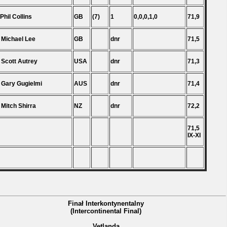
 Phil Collins
GB
(7)
1
0,0,0,1,0
71,9
 Michael Lee
GB
dnr
71,5
 Scott Autrey
USA
dnr
71,3
 Gary Gugielmi
AUS
dnr
71,4
 Mitch Shirra
NZ
dnr
72,2
71,5
IX-XI
Finał Interkontynentalny
(Intercontinental Final)
Vetlanda