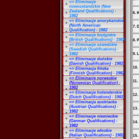
=> Eliminacje
nowozelandzkie (New
Zealand Qualifications) -
6. 
1982
=> Eliminacje amerykańskie
(North American
7. 
Qualification) - 1982
=> Eliminacje brytyjskie
(British Qualifications) - 1982
8. 
=> Eliminacje szwedzkie
(Swedish Qualifications) -
1982
9. 
=> Eliminacje duńskie
(Danish Qualification) - 1982
10.
=> Eliminacja fińska
(Finnish Qualification) - 1982
=> Eliminacje norweskie
11.
(Norwegian Qualification) -
1982
=> Eliminacje holenderskie
12.
(Dutch Qualifications) - 1982
=> Eliminacja austriacka
(Austrian Qualifications) -
13.
1982
=> Eliminacje niemieckie
(German Qualifications) -
14.
1982
=> Eliminacje włoskie
(Italian Qualifications) - 1982
15.