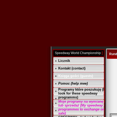
Speedway World Championship
Runda
Licznik
Kontakt (contact)
Księga gości (guests)
Pomoc (help mee)
Programy które poszukuję (I
look for these speedway
programms)
Moje programy na wymianę
lub sprzedaż (My speedway
programmes to exchange or
sale)