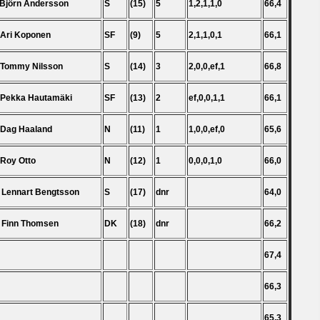
 Björn Andersson
S
(15)
5
1,2,1,1,0
66,4
 Ari Koponen
SF
(9)
5
2,1,1,0,1
66,1
 Tommy Nilsson
S
(14)
3
2,0,0,ef,1
66,8
 Pekka Hautamäki
SF
(13)
2
ef,0,0,1,1
66,1
 Dag Haaland
N
(11)
1
1,0,0,ef,0
65,6
 Roy Otto
N
(12)
1
0,0,0,1,0
66,0
 Lennart Bengtsson
S
(17)
dnr
64,0
 Finn Thomsen
DK
(18)
dnr
66,2
67,4
66,3
65,3