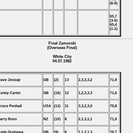
(6-9)
65,7
(3-6)
65,4
(1-2)
Finał Zamorski
(Overseas Final)
White City
04.07.1982
Dave Jessup
GB
(2)
13
2,3,3,3,2
71,9
Kenny Carter
GB
(16)
12
1,2,3,3,3
71,6
Bruce Penhall
USA
(12)
11
3,3,2,3,0
70,8
Larry Ross
NZ
(10)
8
2,1,3,1,1
71,0
Andy Grahame
GB
(9)
8
1,1,2,1,3
70,7