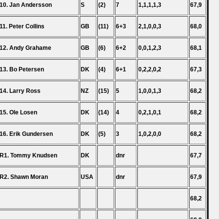
10. Jan Andersson
S
(2)
7
1,1,1,1,3
67,9
11. Peter Collins
GB
(11)
6+3
2,1,0,0,3
68,0
12. Andy Grahame
GB
(6)
6+2
0,0,1,2,3
68,1
13. Bo Petersen
DK
(4)
6+1
0,2,2,0,2
67,3
14. Larry Ross
NZ
(15)
5
1,0,0,1,3
68,2
15. Ole Losen
DK
(14)
4
0,2,1,0,1
68,2
16. Erik Gundersen
DK
(5)
3
1,0,2,0,0
68,2
R1. Tommy Knudsen
DK
dnr
67,7
R2. Shawn Moran
USA
dnr
67,9
68,2