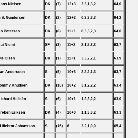
Hans Nielsen
DK
(7)
12+3
3,3,1,3,2
64,0
Erik Gundersen
DK
(2)
12+2
0,3,3,3,3
64,2
Bo Petersen
DK
(8)
11+3
0,3,3,2,3
64,0
Kai Niemi
SF
(3)
11+2
2,1,2,3,3
63,7
Ole Olsen
DK
(1)
11+1
3,3,2,2,1
63,9
Jan Andersson
S
(5)
10+3
2,2,2,1,3
63,7
 Tommy Knudsen
DK
(10)
10+2
3,1,2,2,2
63,4
Richard Hellsén
S
(6)
10+1
1,2,3,2,2
63,0
Preben Eriksen
DK
(4)
10+0
1,1,3,3,2
63,3
 Lillebror Johansson
S
(16)
6
3,2,1,0,0
65,4