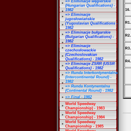
=> Eliminacje węgierskie
(Hungarian Qualifications) -
1982
16.
=> Eliminacje
jugosłowiańskie
R1.
(Yugoslavian Qualifications -
1982
=> Eliminacje bułgarskie
R2.
(Bulgarian Qualifications) -
1982
=> Eliminacje
R3.
czechosłowackie
(Czechoslovakian
Qualifications) - 1982
R4.
=> Eliminacje ZSRR (USSR
Qualifications) - 1982
=> Runda Interkontynentalna
(Intercontinental Round) -
1982
=> Runda Kontynentalna
(Continental Round) - 1982
=> Final - 1982
World Speedway
Championship) - 1983
World Speedway
Championship) - 1984
World Speedway
Championship - 1985
World Speedway