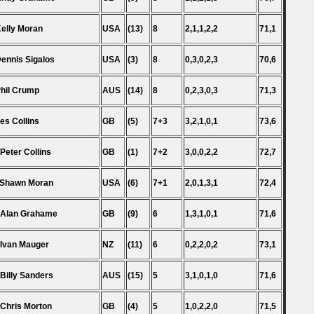
Kelly Moran
USA
(13)
8
2,1,1,2,2
71,1
Dennis Sigalos
USA
(3)
8
0,3,0,2,3
70,6
Phil Crump
AUS
(14)
8
0,2,3,0,3
71,3
Les Collins
GB
(5)
7+3
3,2,1,0,1
73,6
 Peter Collins
GB
(1)
7+2
3,0,0,2,2
72,7
 Shawn Moran
USA
(6)
7+1
2,0,1,3,1
72,4
 Alan Grahame
GB
(9)
6
1,3,1,0,1
71,6
 Ivan Mauger
NZ
(11)
6
0,2,2,0,2
73,1
 Billy Sanders
AUS
(15)
5
3,1,0,1,0
71,6
 Chris Morton
GB
(4)
5
1,0,2,2,0
71,5