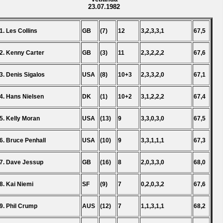
23.07.1982
1. Les Collins
GB
(7)
12
3,2,3,3,1
67,5
2. Kenny Carter
GB
(3)
11
2,3,2,2,2
67,6
3. Denis Sigalos
USA
(8)
10+3
2,3,3,2,0
67,1
4. Hans Nielsen
DK
(1)
10+2
3,1,2,2,2
67,4
5. Kelly Moran
USA
(13)
9
3,3,0,3,0
67,5
6. Bruce Penhall
USA
(10)
9
3,3,1,1,1
67,3
7. Dave Jessup
GB
(16)
8
2,0,3,3,0
68,0
8. Kai Niemi
SF
(9)
7
0,2,0,3,2
67,6
9. Phil Crump
AUS
(12)
7
1,1,3,1,1
68,2