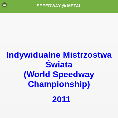
SPEEDWAY @ METAL
Indywidualne Mistrzostwa
k for these speedway programms)
Świata
(World Speedway
przedaż (My speedway programmes to exchange or sale)
Championship)
ostwa Świata (World Speedway Championship)
 1936
2011
 1937
 1938