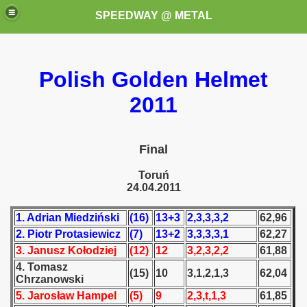
SPEEDWAY @ METAL
Polish Golden Helmet
2011
Final
k for these speedway programms)
Toruń
24.04.2011
przedaż (My speedway programmes to exchange or sale)
1. Adrian Miedziński
(16)
13+3
2,3,3,3,2
62,96
ostwa Świata (World Speedway Championship)
2. Piotr Protasiewicz
(7)
13+2
3,3,3,3,1
62,27
 1936
3. Janusz Kołodziej
(12)
12
3,2,3,2,2
61,88
4. Tomasz
(15)
10
3,1,2,1,3
62,04
 1937
Chrzanowski
5. Jarosław Hampel
(5)
9
2,3,t,1,3
61,85
 1938