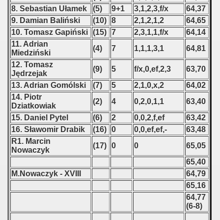
8. Sebastian Ułamek
(5)
9+1
3,1,2,3,f/x
64,37
 1987
9. Damian Baliński
(10)
8
2,1,2,1,2
64,65
10. Tomasz Gapiński
(15)
7
2,3,1,1,f/x
64,14
ip - 1988
11. Adrian
(4)
7
1,1,1,3,1
64,81
Miedziński
 - 1989
12. Tomasz
(9)
5
f/x,0,ef,2,3
63,70
Jędrzejak
 - 1990
13. Adrian Gomólski
(7)
5
2,1,0,x,2
64,02
) - 1991
14. Piotr
(2)
4
0,2,0,1,1
63,40
Dziatkowiak
 - 1992
15. Daniel Pytel
(6)
2
0,0,2,f,ef
63,42
16. Sławomir Drabik
(16)
0
0,0,ef,ef,-
63,48
) - 1993
R1. Marcin
(17)
0
0
65,05
Nowaczyk
) - 1994
65,40
M.Nowaczyk - XVIII
64,79
ip - 1995
65,16
64,77
 - 1996
(6-8)