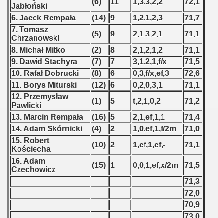
(6)
11
1,3,3,2,2
72,1
Jabłoński
 - 1966
6. Jacek Rempała
(14)
9
1,2,1,2,3
71,7
7. Tomasz
(5)
9
2,1,3,2,1
71,1
 - 1967
Chrzanowski
8. Michał Mitko
(2)
8
2,1,2,1,2
71,1
 - 1968
9. Dawid Stachyra
(7)
7
3,1,2,1,f/x
71,5
10. Rafał Dobrucki
(8)
6
0,3,f/x,ef,3
72,6
 - 1969
11. Borys Miturski
(12)
6
0,2,0,3,1
71,1
12. Przemysław
 - 1970
(1)
5
t,2,1,0,2
71,2
Pawlicki
13. Marcin Rempała
(16)
5
2,1,ef,1,1
71,4
 1971
14. Adam Skórnicki
(4)
2
1,0,ef,1,f/2m
71,0
 1972
15. Robert
(10)
2
1,ef,1,ef,-
71,1
Kościecha
 1973
16. Adam
(15)
1
0,0,1,ef,x/2m
71,5
Czechowicz
71,3
 1974
72,0
 1975
70,9
73,0