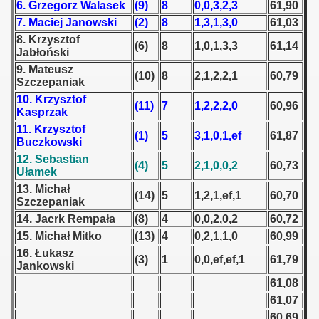
6. Grzegorz Walasek
(9)
8
0,0,3,2,3
61,90
7. Maciej Janowski
(2)
8
1,3,1,3,0
61,03
 1939
8. Krzysztof
(6)
8
1,0,1,3,3
61,14
Jabłoński
 1946
9. Mateusz
(10)
8
2,1,2,2,1
60,79
Szczepaniak
 1947
10. Krzysztof
(11)
7
1,2,2,2,0
60,96
Kasprzak
1948
11. Krzysztof
(1)
5
3,1,0,1,ef
61,87
Buczkowski
 1949
12. Sebastian
(4)
5
2,1,0,0,2
60,73
Ułamek
 1950
13. Michał
(14)
5
1,2,1,ef,1
60,70
Szczepaniak
 1951
14. Jacrk Rempała
(8)
4
0,0,2,0,2
60,72
15. Michał Mitko
(13)
4
0,2,1,1,0
60,99
 - 1952
16. Łukasz
(3)
1
0,0,ef,ef,1
61,79
Jankowski
 - 1953
61,08
 - 1954
61,07
60,69