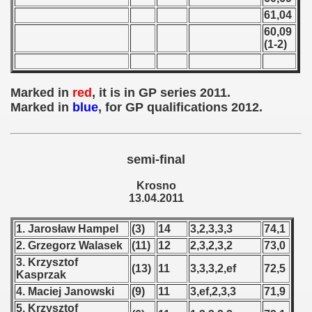
 - 1955
61,04
60,09
 - 1956
(1-2)
 - 1957
Marked in
red
, it is in GP series 2011.
 - 1958
Marked in
blue
, for GP qualifications 2012.
 - 1959
 - 1960
semi-final
Krosno
 - 1961
13.04.2011
 - 1962
1. Jarosław Hampel
(3)
14
3,2,3,3,3
74,1
2. Grzegorz Walasek
(11)
12
2,3,2,3,2
73,0
 - 1963
3. Krzysztof
(13)
11
3,3,3,2,ef
72,5
Kasprzak
 - 1964
4. Maciej Janowski
(9)
11
3,ef,2,3,3
71,9
 - 1965
5. Krzysztof