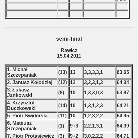
 1976
 1977
 1978
semi-final
 1979
Rawicz
 1980
15.04.2011
 1981
1. Michał
(13)
13
3,3,3,3,1
63,65
Szczepaniak
 1982
2. Janusz Kołodziej
(12)
12
3,2,3,1,3
64,34
3. Łukasz
(8)
10
1,3,3,0,3
63,87
 1983
Jankowski
4. Krzysztof
(14)
10
1,3,1,2,3
64,21
 1984
Buczkowski
5. Piotr Świderski
(11)
10
1,2,3,2,2
64,95
 1985
6. Mateusz
(1)
9+3
2,2,1,3,1
64,39
Szczepaniak
 1986
7. Piotr Protasiewicz
(3)
9+2
3,0,2,2,2
64,71