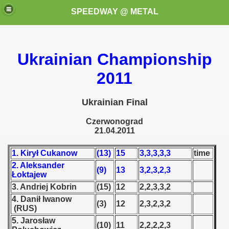
SPEEDWAY @ METAL
Ukrainian Championship
2011
Ukrainian Final
k for these speedway programms)
Czerwonograd
21.04.2011
przedaż (My speedway programmes to exchange or sale)
1. Kirył Cukanow
(13)
15
3,3,3,3,3
time
ostwa Świata (World Speedway Championship)
2. Aleksander
(9)
13
3,2,3,2,3
Łoktajew
 1936
3. Andriej Kobrin
(15)
12
2,2,3,3,2
4. Danił Iwanow
(3)
12
2,3,2,3,2
 1937
(RUS)
5. Jarosław
(10)
11
2,2,2,2,3
 1938