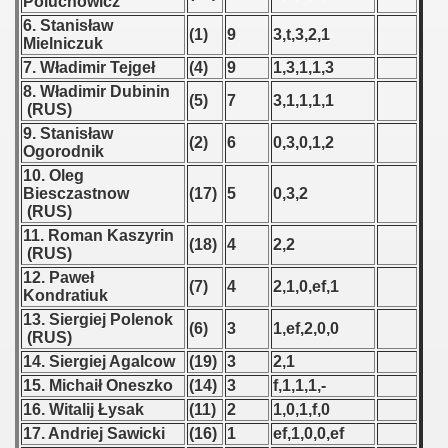
Poluchowicz
6. Stanisław
(1)
9
3,t,3,2,1
 1939
Mielniczuk
7. Władimir Tejgeł
(4)
9
1,3,1,1,3
 1946
8. Władimir Dubinin
(5)
7
3,1,1,1,1
(RUS)
 1947
9. Stanisław
(2)
6
0,3,0,1,2
Ogorodnik
1948
10. Oleg
Biesczastnow
(17)
5
0,3,2
 1949
(RUS)
11. Roman Kaszyrin
(18)
4
2,2
 1950
(RUS)
12. Paweł
(7)
4
2,1,0,ef,1
 1951
Kondratiuk
13. Siergiej Polenok
(6)
3
1,ef,2,0,0
 - 1952
(RUS)
14. Siergiej Agalcow
(19)
3
2,1
 - 1953
15. Michaił Oneszko
(14)
3
f,1,1,1,-
16. Witalij Łysak
(11)
2
1,0,1,f,0
 - 1954
17. Andriej Sawicki
(16)
1
ef,1,0,0,ef