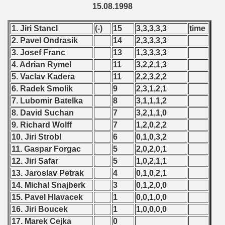
15.08.1998
fications) - 1998
1. Jiri Stancl
(-)
15
3,3,3,3,3
time
 qualifications) - 1998
2. Pavel Ondrasik
14
2,3,3,3,3
3. Josef Franc
13
1,3,3,3,3
n Qualifications) - 1998
4. Adrian Rymel
11
3,2,2,1,3
 Qualifications) - 1998
5. Vaclav Kadera
11
2,2,3,2,2
6. Radek Smolik
9
2,3,1,2,1
ication) - 1998
7. Lubomir Batelka
8
3,1,1,1,2
8. David Suchan
7
3,2,1,1,0
Qualifications) - 1998
9. Richard Wolff
7
1,2,0,2,2
10. Jiri Strobl
6
0,1,0,3,2
ualifications) - 1998
11. Gaspar Forgac
5
2,0,2,0,1
tal round) - 1998
12. Jiri Safar
5
1,0,2,1,1
13. Jaroslav Petrak
4
0,1,0,2,1
rcontinental round) - 1998
14. Michal Snajberk
3
0,1,2,0,0
15. Pavel Hlavacek
1
0,0,1,0,0
16. Jiri Boucek
1
1,0,0,0,0
17. Marek Cejka
0
 - 1999