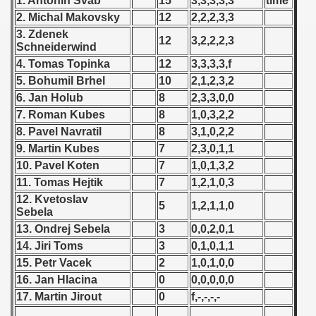
1. Antonin Svab
15
3,3,3,3,3
time
 1976
2. Michal Makovsky
12
2,2,2,3,3
3. Zdenek
 1977
12
3,2,2,2,3
Schneiderwind
4. Tomas Topinka
12
3,3,3,3,f
 1978
5. Bohumil Brhel
10
2,1,2,3,2
 1979
6. Jan Holub
8
2,3,3,0,0
7. Roman Kubes
8
1,0,3,2,2
 1980
8. Pavel Navratil
8
3,1,0,2,2
9. Martin Kubes
7
2,3,0,1,1
 1981
10. Pavel Koten
7
1,0,1,3,2
11. Tomas Hejtik
7
1,2,1,0,3
 1982
12. Kvetoslav
5
1,2,1,1,0
Sebela
 1983
13. Ondrej Sebela
3
0,0,2,0,1
 1984
14. Jiri Toms
3
0,1,0,1,1
15. Petr Vacek
2
1,0,1,0,0
 1985
16. Jan Hlacina
0
0,0,0,0,0
17. Martin Jirout
0
f,-,-,-,-
 1986