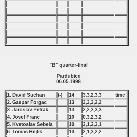
 classe
p
fication Round
f USSR
"B" quarter-final
ship of USSR
Pardubice
p
06.05.1998
mpionship
1. David Suchan
(-)
14
3,3,2,3,3
time
2. Gaspar Forgac
13
3,3,3,2,2
nship
3. Jaroslav Petrak
13
2,2,3,3,3
4. Josef Franc
10
0,3,2,3,2
5. Kvetoslav Sebela
10
3,1,2,3,1
6. Tomas Hejtik
10
2,1,3,2,2