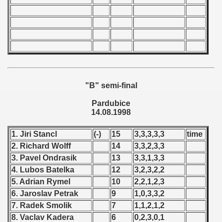
 1987
ip - 1988
 - 1989
 - 1990
"B" semi-final
) - 1991
Pardubice
14.08.1998
 - 1992
1. Jiri Stancl
(-)
15
3,3,3,3,3
time
) - 1993
2. Richard Wolff
14
3,3,2,3,3
3. Pavel Ondrasik
13
3,3,1,3,3
) - 1994
4. Lubos Batelka
12
3,2,3,2,2
5. Adrian Rymel
10
2,2,1,2,3
ip - 1995
6. Jaroslav Petrak
9
1,0,3,3,2
 - 1996
7. Radek Smolik
7
1,1,2,1,2
8. Vaclav Kadera
6
0,2,3,0,1