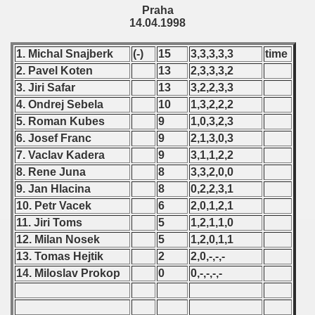
Praha
14.04.1998
 - 2021
 - 2022
1. Michal Snajberk
(-)
15
3,3,3,3,3
time
2. Pavel Koten
13
2,3,3,3,2
 - 2023
3. Jiri Safar
13
3,2,2,3,3
4. Ondrej Sebela
10
1,3,2,2,2
 - 2024
5. Roman Kubes
9
1,0,3,2,3
6. Josef Franc
9
2,1,3,0,3
 - 2025
7. Vaclav Kadera
9
3,1,1,2,2
8. Rene Juna
8
3,3,2,0,0
9. Jan Hlacina
8
0,2,2,3,1
10. Petr Vacek
6
2,0,1,2,1
11. Jiri Toms
5
1,2,1,1,0
12. Milan Nosek
5
1,2,0,1,1
13. Tomas Hejtik
2
2,0,-,-,-
14. Miloslav Prokop
0
0,-,-,-,-