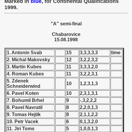
Marked in
blue
, for Continental Qualifications
 - 1955
1999.
 - 1956
"A" semi-final
 - 1957
Chabarovice
15.08.1998
 - 1958
1. Antonin Svab
15
3,3,3,3,3
time
 - 1959
2. Michal Makovsky
12
3,2,2,3,2
3. Martin Kubes
11
3,3,3,2,0
 - 1960
4. Roman Kubes
11
3,2,2,3,1
 - 1961
5. Zdenek
10
1,2,3,1,3
Schneiderwind
 - 1962
6. Pavel Koten
10
2,3,1,3,1
7. Bohumil Brhel
9
-,3,2,2,2
 - 1963
8. Pavel Navratil
8
2,2,0,1,3
9. Tomas Hejtik
8
2,1,1,2,2
 - 1964
10. Petr Vacek
6
0,1,3,2,0
11. Jiri Toms
5
1,0,0,1,3
 - 1965