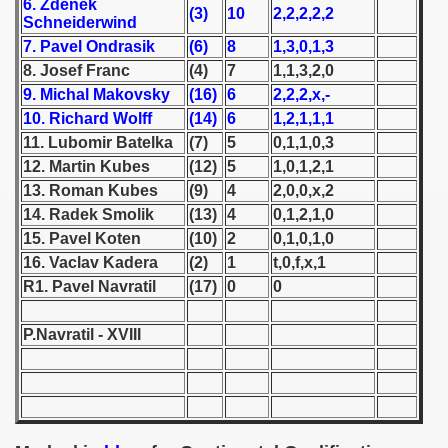
6. Zdenek
(3)
10
2,2,2,2,2
Schneiderwind
 1939
7. Pavel Ondrasik
(6)
8
1,3,0,1,3
8. Josef Franc
(4)
7
1,1,3,2,0
 1946
9. Michal Makovsky
(16)
6
2,2,2,x,-
10. Richard Wolff
(14)
6
1,2,1,1,1
 1947
11. Lubomir Batelka
(7)
5
0,1,1,0,3
12. Martin Kubes
(12)
5
1,0,1,2,1
1948
13. Roman Kubes
(9)
4
2,0,0,x,2
 1949
14. Radek Smolik
(13)
4
0,1,2,1,0
15. Pavel Koten
(10)
2
0,1,0,1,0
 1950
16. Vaclav Kadera
(2)
1
t,0,f,x,1
R1. Pavel Navratil
(17)
0
0
 1951
P.Navratil - XVIII
 - 1952
 - 1953
 - 1954