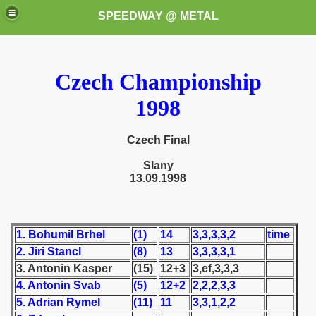
SPEEDWAY @ METAL
Czech Championship
1998
Czech Final
k for these speedway programms)
Slany
13.09.1998
przedaż (My speedway programmes to exchange or sale)
ostwa Świata (World Speedway Championship)
1. Bohumil Brhel
(1)
14
3,3,3,3,2
time
2. Jiri Stancl
(8)
13
3,3,3,3,1
 1936
3. Antonin Kasper
(15)
12+3
3,ef,3,3,3
 1937
4. Antonin Svab
(5)
12+2
2,2,2,3,3
5. Adrian Rymel
(11)
11
3,3,1,2,2
 1938