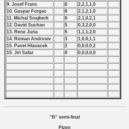
 - 1997
9. Josef Franc
6
2,2,1,1,0
10. Gaspar Forgac
6
2,1,2,1,0
) - 1998
11. Michal Snajberk
6
2,1,0,2,1
12. David Suchan
5
0,3,2,0,0
ostwa Australii (Australian qualifications - Australian Champ
13. Rene Juna
5
1,1,1,2,0
 Zealand qualifying) - 1998
14. Roman Andrusiv
3
1,0,0,1,1
15. Pavel Hlavacek
2
0,0,0,0,2
 American Qualifications) - 1998
15. Jiri Safar
0
0,0,0,0,0
alifications) - 1998
ifications) - 1998
fications) - 1998
qualifications) - 1998
n Qualifications) - 1998
"B" semi-final
fications) - 1998
Plzen