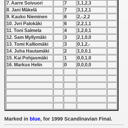
7. Aarre Soivuori
7
1,1,2,3
8. Jani Mäkelä
7
3,1,2,1
 1939
9. Kauko Nieminen
6
2,-,2,2
 1946
10. Jvri Palokäki
6
2,2,1,1
11. Toni Salmela
4
1,2,0,1
 1947
12. Sam Myllymäki
3
2,1,0,0
13. Tomi Kalliomäki
3
0,1,2,-
1948
14. Juha Hautamäki
2
1,0,0,1
15. Kai Pohjasmäki
1
0,0,1,0
 1949
16. Markus Helin
0
0,0,0,0
 1950
 1951
 - 1952
 - 1953
Marked in
blue
, for 1999 Scandinavian Final.
 - 1954