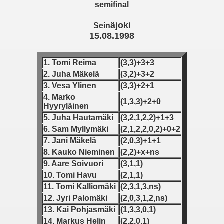
semifinal
 - 1955
äjoki
Sein
 - 1956
15.08.1998
 - 1957
1. Tomi Reima
(3,3)+3+3
 - 1958
2. Juha Mäkelä
(3,2)+3+2
3. Vesa Ylinen
(3,3)+2+1
 - 1959
4. Marko
(1,3,3)+2+0
Hyyryläinen
 - 1960
5. Juha Hautamäki
(3,2,1,2,2)+1+3
6. Sam Myllymäki
(2,1,2,2,0,2)+0+2
 - 1961
7. Jani Mäkelä
(2,0,3)+1+1
8. Kauko Nieminen
(2,2)+x+ns
 - 1962
9. Aare Soivuori
(3,1,1)
10. Tomi Havu
(2,1,1)
 - 1963
11. Tomi Kalliomäki
(2,3,1,3,ns)
12. Jyri Palomäki
(2,0,3,1,2,ns)
 - 1964
13. Kai Pohjasmäki
(1,3,3,0,1)
 - 1965
14. Markus Helin
(2,2,0,1)