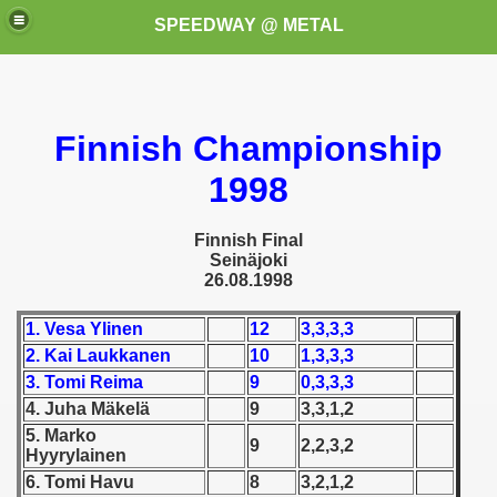
SPEEDWAY @ METAL
Finnish Championship
1998
Finnish Final
k for these speedway programms)
Sein
äjoki
26.08.1998
przedaż (My speedway programmes to exchange or sale)
1. Vesa Ylinen
12
3,3,3,3
ostwa Świata (World Speedway Championship)
2. Kai Laukkanen
10
1,3,3,3
3. Tomi Reima
9
0,3,3,3
 1936
4. Juha Mäkelä
9
3,3,1,2
5. Marko
9
2,2,3,2
 1937
Hyyrylainen
6. Tomi Havu
8
3,2,1,2
 1938