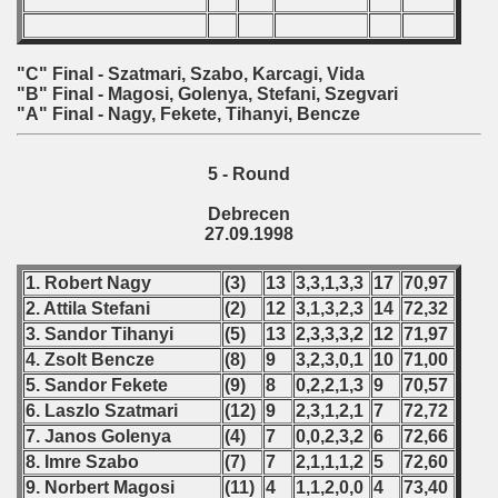
 - 1997
) - 1998
"C" Final - Szatmari, Szabo, Karcagi, Vida
"B" Final - Magosi, Golenya, Stefani, Szegvari
ostwa Australii (Australian qualifications - Australian Champ
"A" Final - Nagy, Fekete, Tihanyi, Bencze
 Zealand qualifying) - 1998
5 - Round
 American Qualifications) - 1998
Debrecen
27.09.1998
alifications) - 1998
1. Robert Nagy
(3)
13
3,3,1,3,3
17
70,97
ifications) - 1998
2. Attila Stefani
(2)
12
3,1,3,2,3
14
72,32
fications) - 1998
3. Sandor Tihanyi
(5)
13
2,3,3,3,2
12
71,97
4. Zsolt Bencze
(8)
9
3,2,3,0,1
10
71,00
qualifications) - 1998
5. Sandor Fekete
(9)
8
0,2,2,1,3
9
70,57
6. Laszlo Szatmari
(12)
9
2,3,1,2,1
7
72,72
n Qualifications) - 1998
7. Janos Golenya
(4)
7
0,0,2,3,2
6
72,66
8. Imre Szabo
(7)
7
2,1,1,1,2
5
72,60
fications) - 1998
9. Norbert Magosi
(11)
4
1,1,2,0,0
4
73,40