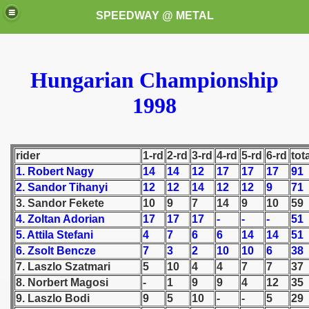
SPEEDWAY @ METAL
Hungarian Championship
1998
rider
1-rd
2-rd
3-rd
4-rd
5-rd
6-rd
tot
k for these speedway programms)
1. Robert Nagy
14
14
12
17
17
17
91
2. Sandor Tihanyi
12
12
14
12
12
9
71
przedaż (My speedway programmes to exchange or sale)
3. Sandor Fekete
10
9
7
14
9
10
59
4. Zoltan Adorian
17
17
17
-
-
-
51
ostwa Świata (World Speedway Championship)
5. Attila Stefani
4
7
6
6
14
14
51
 1936
6. Zsolt Bencze
7
3
2
10
10
6
38
7. Laszlo Szatmari
5
10
4
4
7
7
37
 1937
8. Norbert Magosi
-
1
9
9
4
12
35
9. Laszlo Bodi
9
5
10
-
-
5
29
 1938