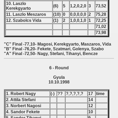
10. Laszlo
fications) - 1998
(6)
5
1,2,0,2,0
3
73,52
Kerekgyarto
11. Laszlo Meszaros
(10)
0
0,0,0,0,0
2
75,28
 qualifications) - 1998
12. Szabolcs Vida
(1)
2
1,0,0,1,0
1
72,25
71,02
n Qualifications) - 1998
73,98
 Qualifications) - 1998
"C" Final -77,10- Magosi, Kerekgyarto, Maszaros, Vida
"B" Final -76,20- Fekete, Szatmari, Golenya, Szabo
ication) - 1998
"A" Final -72,50- Nagy, Stefani, Tihanyi, Bencze
Qualifications) - 1998
6 - Round
ualifications) - 1998
Gyula
10.10.1998
tal round) - 1998
1. Robert Nagy
(-)
??
?,?,?,?,?
17
time
rcontinental round) - 1998
2. Attila Stefani
14
3. Norbert Nagosi
12
4. Sandor Fekete
10
 - 1999
5. Sandor Tihanyi
9