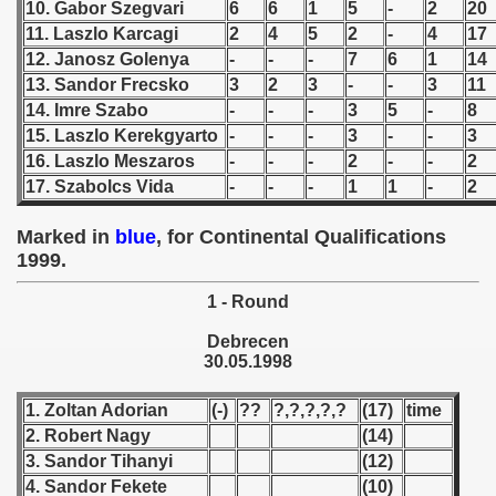
10. Gabor Szegvari
6
6
1
5
-
2
20
11. Laszlo Karcagi
2
4
5
2
-
4
17
 1939
12. Janosz Golenya
-
-
-
7
6
1
14
13. Sandor Frecsko
3
2
3
-
-
3
11
 1946
14. Imre Szabo
-
-
-
3
5
-
8
15. Laszlo Kerekgyarto
-
-
-
3
-
-
3
 1947
16. Laszlo Meszaros
-
-
-
2
-
-
2
1948
17. Szabolcs Vida
-
-
-
1
1
-
2
 1949
Marked in
blue
, for Continental Qualifications
1999.
 1950
1 - Round
 1951
Debrecen
30.05.1998
 - 1952
1. Zoltan Adorian
(-)
??
?,?,?,?,?
(17)
time
 - 1953
2. Robert Nagy
(14)
3. Sandor Tihanyi
(12)
 - 1954
4. Sandor Fekete
(10)