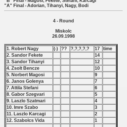
"B" Final - Magosi, Fekete, Stefani, Karcagi
"A" Final - Adorian, Tihanyi, Nagy, Bodi
 1987
ip - 1988
4 - Round
Miskolc
 - 1989
26.09.1998
 - 1990
1. Robert Nagy
(-)
??
?,?,?,?,?
17
time
2. Sandor Fekete
14
) - 1991
3. Sandor Tihanyi
12
 - 1992
4. Zsolt Bencze
10
5. Norbert Magosi
9
) - 1993
6. Janos Golenya
7
7. Attila Stefani
6
) - 1994
8. Gabor Szegvari
5
9. Laszlo Szatmari
4
ip - 1995
10. Imre Szabo
3
11. Laszlo Karcagi
2
 - 1996
12. Szabolcs Vida
1