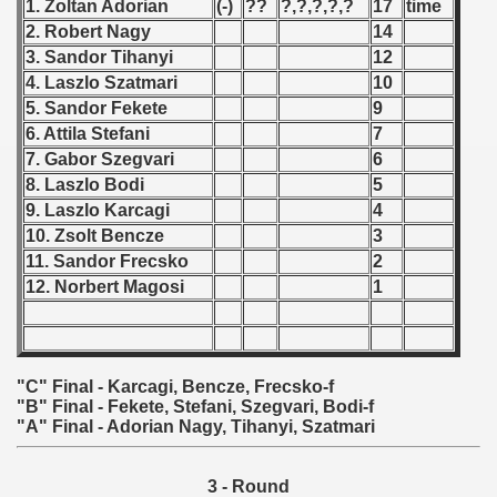
1. Zoltan Adorian
(-)
??
?,?,?,?,?
17
time
2. Robert Nagy
14
 - 1966
3. Sandor Tihanyi
12
4. Laszlo Szatmari
10
 - 1967
5. Sandor Fekete
9
 - 1968
6. Attila Stefani
7
7. Gabor Szegvari
6
 - 1969
8. Laszlo Bodi
5
9. Laszlo Karcagi
4
 - 1970
10. Zsolt Bencze
3
11. Sandor Frecsko
2
 1971
12. Norbert Magosi
1
 1972
 1973
"C" Final - Karcagi, Bencze, Frecsko-f
"B" Final - Fekete, Stefani, Szegvari, Bodi-f
 1974
"A" Final - Adorian Nagy, Tihanyi, Szatmari
 1975
3 - Round