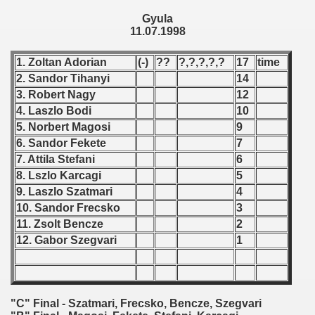
 1976
Gyula
11.07.1998
 1977
1. Zoltan Adorian
(-)
??
?,?,?,?,?
17
time
 1978
2. Sandor Tihanyi
14
3. Robert Nagy
12
 1979
4. Laszlo Bodi
10
 1980
5. Norbert Magosi
9
6. Sandor Fekete
7
 1981
7. Attila Stefani
6
8. Lszlo Karcagi
5
 1982
9. Laszlo Szatmari
4
10. Sandor Frecsko
3
 1983
11. Zsolt Bencze
2
12. Gabor Szegvari
1
 1984
 1985
"C" Final - Szatmari, Frecsko, Bencze, Szegvari
 1986