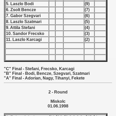
5. Laszlo Bodi
(9)
 - 1955
6. Zsolt Bencze
(7)
 - 1956
7. Gabor Szegvari
(6)
8. Laszlo Szatmari
(5)
 - 1957
9. Attila Stefani
(4)
10. Sandor Frecsko
(3)
 - 1958
11. Laszlo Karcagi
(2)
 - 1959
 - 1960
"C" Final - Stefani, Frecsko, Karcagi
 - 1961
"B" Final - Bodi, Bencze, Szegvari, Szatmari
"A" Final - Adorian, Nagy, Tihanyi, Fekete
 - 1962
 - 1963
2 - Round
Miskolc
 - 1964
01.06.1998
 - 1965