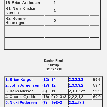
16. Brian Andersen
1
 - 1966
R1. Niels Kristian
1
Iversen
 - 1967
R2. Ronnie
0
Henningsen
 - 1968
 - 1969
 - 1970
 1971
Danish Final
Outrup
 1972
22.05.1998
 1973
1. Brian Karger
(12)
14
3,3,2,3,3
59,6
2. John Jorgensen
(13)
12
1,3,3,3,2
58,4
 1974
3. Hans Nielsen
(6)
11
2,3,3,3,ef
59,9
4. Charlie Gjedde
(16)
9+2+3+3
2,2,2,1,2
60,0
 1975
5. Nicki Pedersen
(7)
9+3+2
3,3,x,fx,3