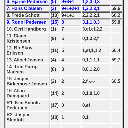
6. Bjarne Pedersen
(5)
9+3+1
1,2,3,0,3
 1976
7. Hans Clausen
(3)
9+1+2+1
1,2,2,3,1
59,6
 1977
8. Frede Schott
(10)
9+1+1
2,2,2,2,1
60,2
9. Ronni Pedersen
(15)
8
3,1,1,0,3
59,8
 1978
10. Gert Handberg
(1)
7
3,ef,ef,2,2
11. Claus
(9)
6
0,1,3,2,f
 1979
Kristensen
12. Bo Skov
(11)
5
1,ef,1,1,2
60,4
 1980
Eriksen
13. Aksel Jepsen
(4)
4
0,1,1,1,1
59,7
 1981
14. Tom Parup
(8)
3
0,0,1,2,0
Madsen
 1982
15. Jesper
(2)
2
2,f,-,-,-
60,5
Birkemose Jensen
 1983
16. Allan
(14)
2
0,1,0,1,0
Damgaard
 1984
R1. Kim Schultz
(17)
0
0,ef
Pedersen
 1985
R2. Jesper
(18)
1
0,1
Stentoft
 1986