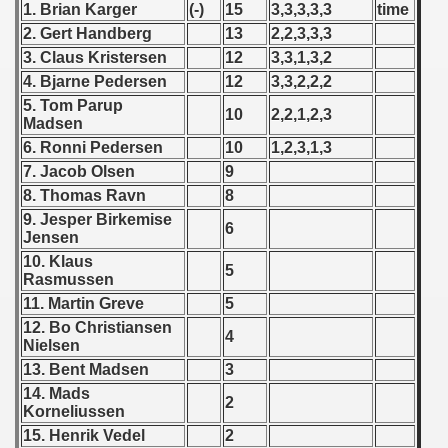
1. Brian Karger
(-)
15
3,3,3,3,3
time
 - 1955
2. Gert Handberg
13
2,2,3,3,3
3. Claus Kristersen
12
3,3,1,3,2
 - 1956
4. Bjarne Pedersen
12
3,3,2,2,2
 - 1957
5. Tom Parup
10
2,2,1,2,3
Madsen
 - 1958
6. Ronni Pedersen
10
1,2,3,1,3
7. Jacob Olsen
9
 - 1959
8. Thomas Ravn
8
9. Jesper Birkemise
 - 1960
6
Jensen
10. Klaus
 - 1961
5
Rasmussen
11. Martin Greve
5
 - 1962
12. Bo Christiansen
4
Nielsen
 - 1963
13. Bent Madsen
3
14. Mads
 - 1964
2
Korneliussen
15. Henrik Vedel
2
 - 1965