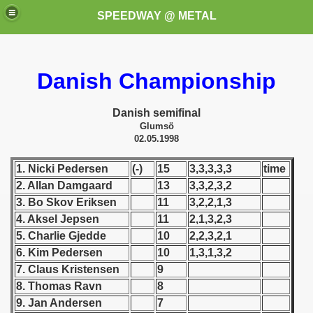
SPEEDWAY @ METAL
Danish Championship
Danish semifinal
Glumsö
02.05.1998
k for these speedway programms)
1. Nicki Pedersen
(-)
15
3,3,3,3,3
time
2. Allan Damgaard
13
3,3,2,3,2
przedaż (My speedway programmes to exchange or sale)
3. Bo Skov Eriksen
11
3,2,2,1,3
4. Aksel Jepsen
11
2,1,3,2,3
ostwa Świata (World Speedway Championship)
5. Charlie Gjedde
10
2,2,3,2,1
 1936
6. Kim Pedersen
10
1,3,1,3,2
7. Claus Kristensen
9
 1937
8. Thomas Ravn
8
9. Jan Andersen
7
 1938