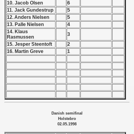
10. Jacob Olsen
6
11. Jack Gundestrup
5
 1939
12. Anders Nielsen
5
13. Palle Nielsen
4
 1946
14. Klaus
3
Rasmussen
 1947
15. Jesper Steentoft
2
1948
16. Martin Greve
1
 1949
 1950
 1951
 - 1952
 - 1953
Danish semifinal
Holstebro
02.05.1998
 - 1954