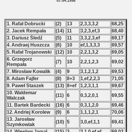
07.04.1998
 1976
 1977
1. Rafał Dobrucki
(2)
13
2,3,3,3,2
68,25
 1978
2. Jacek Rempała
(14)
11
3,2,3,ef,3
68,40
3. Dariusz Śledź
(5)
11
3,3,2,3,ef
69,17
 1979
4. Andraej Huszcza
(6)
10
ef,1,3,3,3
69,57
5. Rafał Trojanowski
(12)
10
2,2,1,3,2
69,05
 1980
6. Grzegorz
(7)
10
2,2,1,2,3
69,02
Rempała
 1981
7. Mirosław Kowalik
(4)
9
3,1,2,1,2
69,53
 1982
8. Adam Fajfer
(8)
8+3
1,ef,2,2,3
71,05
9. Paweł Staszek
(13)
8+ef
1,2,3,1,1
69,67
 1983
10. Waldemar
(11)
6
0,3,2,0,1
69,55
Walczak
 1984
11. Bartek Bardecki
(16)
6
0,3,1,2,0
69,46
12. Andriej Korolew
(9)
6
1,1,1,2,1
70,06
 1985
13. Jarosław
(10)
5
3,0,ef,1,1
69,41
Szymkowiak
 1986
14. Wiesław Jaguś
(15)
3
2,1,0,ef,ef
69,02