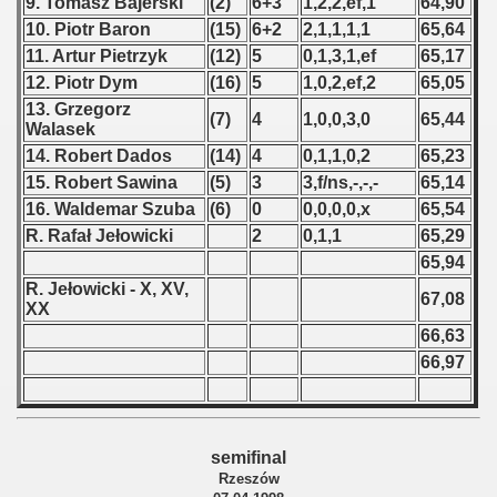
9. Tomasz Bajerski
(2)
6+3
1,2,2,ef,1
64,90
10. Piotr Baron
(15)
6+2
2,1,1,1,1
65,64
 - 1966
11. Artur Pietrzyk
(12)
5
0,1,3,1,ef
65,17
12. Piotr Dym
(16)
5
1,0,2,ef,2
65,05
 - 1967
13. Grzegorz
(7)
4
1,0,0,3,0
65,44
Walasek
 - 1968
14. Robert Dados
(14)
4
0,1,1,0,2
65,23
 - 1969
15. Robert Sawina
(5)
3
3,f/ns,-,-,-
65,14
16. Waldemar Szuba
(6)
0
0,0,0,0,x
65,54
 - 1970
R. Rafał Jełowicki
2
0,1,1
65,29
65,94
 1971
R. Jełowicki - X, XV,
67,08
XX
 1972
66,63
66,97
 1973
 1974
semifinal
 1975
Rzeszów