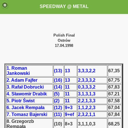
SPEEDWAY @ METAL
Polish Final
Ostrów
17.04.1998
k for these speedway programms)
1. Roman
(13)
13
3,3,3,2,2
67,35
Jankowski
przedaż (My speedway programmes to exchange or sale)
2. Adam Fajfer
(16)
13
2,3,3,3,2
67,75
3. Rafał Dobrucki
(14)
11
0,3,3,3,2
67,83
ostwa Świata (World Speedway Championship)
4. Sławomir Drabik
(5)
11
3,1,3,1,3
67,21
5. Piotr Świst
(2)
11
2,2,1,3,3
67,58
 1936
6. Jacek Rempała
(12)
9+3
1,1,2,2,3
67,04
7. Tomasz Bajerski
(11)
9+ef
2,3,2,1,1
67,84
 1937
8. Grzegorzb
(10)
8+3
3,1,1,0,3
68,25
Rempała
 1938