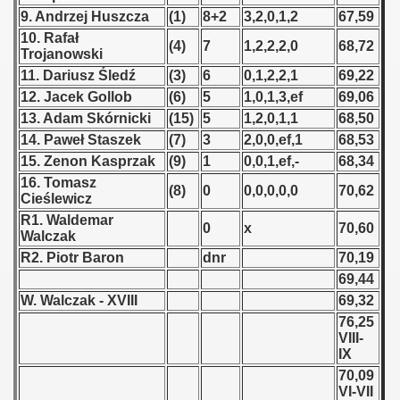
9. Andrzej Huszcza
(1)
8+2
3,2,0,1,2
67,59
 1939
10. Rafał
(4)
7
1,2,2,2,0
68,72
Trojanowski
 1946
11. Dariusz Śledź
(3)
6
0,1,2,2,1
69,22
12. Jacek Gollob
(6)
5
1,0,1,3,ef
69,06
 1947
13. Adam Skórnicki
(15)
5
1,2,0,1,1
68,50
14. Paweł Staszek
(7)
3
2,0,0,ef,1
68,53
1948
15. Zenon Kasprzak
(9)
1
0,0,1,ef,-
68,34
16. Tomasz
 1949
(8)
0
0,0,0,0,0
70,62
Cieślewicz
R1. Waldemar
 1950
0
x
70,60
Walczak
R2. Piotr Baron
dnr
70,19
 1951
69,44
 - 1952
W. Walczak - XVIII
69,32
76,25
VIII-
 - 1953
IX
70,09
 - 1954
VI-VII