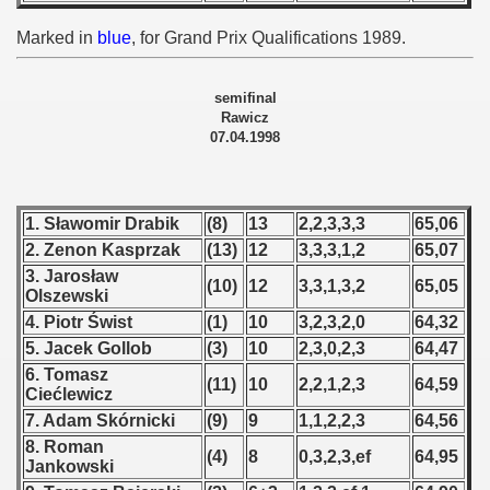
 - 1955
Marked in
blue
, for Grand Prix Qualifications 1989.
 - 1956
semifinal
 - 1957
Rawicz
07.04.1998
 - 1958
 - 1959
1. Sławomir Drabik
(8)
13
2,2,3,3,3
65,06
 - 1960
2. Zenon Kasprzak
(13)
12
3,3,3,1,2
65,07
3. Jarosław
(10)
12
3,3,1,3,2
65,05
 - 1961
Olszewski
4. Piotr Świst
(1)
10
3,2,3,2,0
64,32
 - 1962
5. Jacek Gollob
(3)
10
2,3,0,2,3
64,47
6. Tomasz
(11)
10
2,2,1,2,3
64,59
 - 1963
Ciećlewicz
7. Adam Skórnicki
(9)
9
1,1,2,2,3
64,56
 - 1964
8. Roman
(4)
8
0,3,2,3,ef
64,95
Jankowski
 - 1965