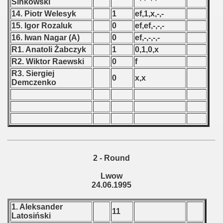
Sińkowski
14. Piotr Welesyk
1
ef,1,x,-,-
 - 1966
15. Igor Rozaluk
0
ef,ef,-,-,-
16. Iwan Nagar (A)
0
ef,-,-,-,-
 - 1967
R1. Anatoli Żabczyk
1
0,1,0,x
 - 1968
R2. Wiktor Raewski
0
f
R3. Siergiej
0
x,x
 - 1969
Demczenko
 - 1970
 1971
 1972
2 - Round
 1973
Lwow
24.06.1995
 1974
 1975
1. Aleksander
11
Latosiński