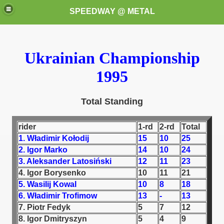
SPEEDWAY @ METAL
Ukrainian Championship
1995
Total Standing
k for these speedway programms)
rider
1-rd
2-rd
Total
przedaż (My speedway programmes to exchange or sale)
1. Władimir Kołodij
15
10
25
2. Igor Marko
14
10
24
ostwa Świata (World Speedway Championship)
3. Aleksander Latosiński
12
11
23
4. Igor Borysenko
10
11
21
 1936
5. Wasilij Kowal
10
8
18
6. Władimir Trofimow
13
-
13
 1937
7. Piotr Fedyk
5
7
12
8. Igor Dmitryszyn
5
4
9
 1938