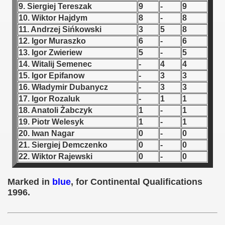
9. Siergiej Tereszak
9
-
9
10. Wiktor Hajdym
8
-
8
 1939
11. Andrzej Sińkowski
3
5
8
12. Igor Muraszko
6
-
6
 1946
13. Igor Zwieriew
5
-
5
 1947
14. Witalij Semenec
-
4
4
15. Igor Epifanow
-
3
3
1948
16. Władymir Dubanycz
-
3
3
17. Igor Rozaluk
-
1
1
 1949
18. Anatoli Żabczyk
1
-
1
19. Piotr Welesyk
1
-
1
 1950
20. Iwan Nagar
0
-
0
21. Siergiej Demczenko
0
-
0
 1951
22. Wiktor Rajewski
0
-
0
 - 1952
Marked in
blue
, for Continental Qualifications
 - 1953
1996.
 - 1954