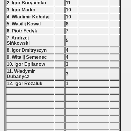
 1976
2. Igor Borysenko
11
3. Igor Marko
10
 1977
4. Władimir Kołodyj
10
5. Wasilij Kowal
8
 1978
6. Piotr Fedyk
7
7. Andrzej
 1979
5
Sińkowski
8. Igor Dmitryszyn
4
 1980
9. Witalij Semenec
4
10. Igor Epifanow
3
 1981
11. Władymir
3
Dubanycz
 1982
12. Igor Rozaluk
1
 1983
 1984
 1985
 1986