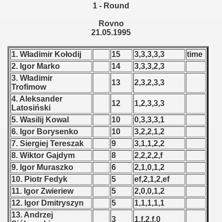
1 - Round
 - 1955
Rovno
 - 1956
21.05.1995
 - 1957
1. Władimir Kołodij
15
3,3,3,3,3
time
2. Igor Marko
14
3,3,3,2,3
 - 1958
3. Władimir
13
2,3,2,3,3
Trofimow
 - 1959
4. Aleksander
12
1,2,3,3,3
Latosiński
 - 1960
5. Wasilij Kowal
10
0,3,3,3,1
6. Igor Borysenko
10
3,2,2,1,2
 - 1961
7. Siergiej Tereszak
9
3,1,1,2,2
 - 1962
8. Wiktor Gajdym
8
2,2,2,2,f
9. Igor Muraszko
6
2,1,0,1,2
 - 1963
10. Piotr Fedyk
5
ef,2,1,2,ef
11. Igor Zwieriew
5
2,0,0,1,2
 - 1964
12. Igor Dmitryszyn
5
1,1,1,1,1
13. Andrzej
 - 1965
3
1,f,2,f,0