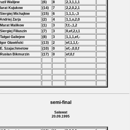
Ruzil Walijew
(6)
8
2,3,1,1,1
Marat Kujukow
(14)
7
2,2,0,2,1
 Siergiej Michajłow
(15)
6
1,1,1,-,3
 Andriej Zarja
(2)
4
1,1,o,2,0
 Marat Malikow
(1)
3
f,f,-,1,2
 Siergiej Filiuszin
(7)
3
0,ef,2,t,1
 Tałgat Galiejew
(8)
3
1,1,1,ef,-
 Igor Gławiński
(13)
2
ef,1,1,f,-
 E. Szajachmetow
(10)
0
ef,-,0,0,f
 Rusłan Bikmurzin
(17)
0
ef,0,f
semi-final
Saławat
20.09.1995