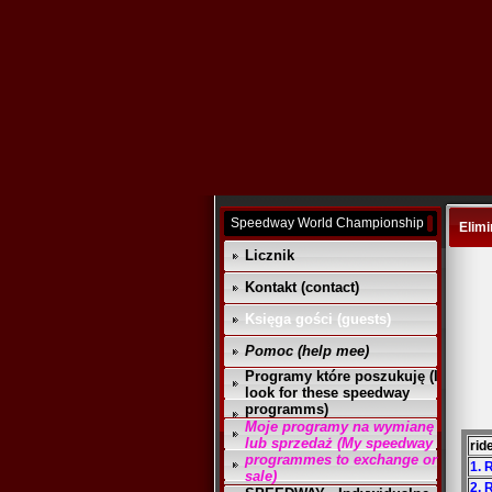
Speedway World Championship
Elimi
Licznik
Kontakt (contact)
Księga gości (guests)
Pomoc (help mee)
Programy które poszukuję (I
look for these speedway
programms)
Moje programy na wymianę
lub sprzedaż (My speedway
rid
programmes to exchange or
1. 
sale)
2. 