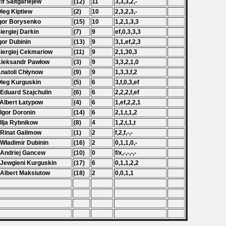
Rif Saitgariejew
(12)
11
3,3,3,2,-
Oleg Kiptiew
(2)
10
2,3,2,3,-
Igor Borysenko
(15)
10
1,2,1,3,3
Siergiej Darkin
(7)
9
ef,0,3,3,3
Igor Dubinin
(13)
9
3,1,ef,2,3
Siergiej Cekmariow
(11)
9
2,1,30,3
Aleksandr Pawłow
(3)
9
3,3,2,1,0
Anatoli Chłynow
(9)
9
1,3,3,f,2
Oleg Kurguskin
(5)
6
3,f,0,3,ef
 Eduard Szajchulin
(6)
6
2,2,2,f,ef
 Albert Łatypow
(4)
6
1,ef,2,2,1
 Igor Doronin
(14)
6
2,1,t,1,2
 Ilja Rybnikow
(8)
4
1,2,t,1,t
 Rinat Galimow
(1)
2
f,2,f,-,-
 Władimir Dubinin
(16)
2
0,1,1,0,-
 Andriej Gancew
(10)
0
f/x,-,-,-,-
 Jewgieni Kurguskin
(17)
6
0,1,1,2,2
 Albert Maksiutow
(18)
2
0,0,1,1