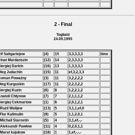
2 - Final
Togliatti
24.09.1995
Rif Saitgariejew
(4)
15
3,3,3,3,3
time
Rinat Mardanszin
(12)
14
2,3,3,3,3
Siergiej Darkin
(16)
13
1,3,3,3,3
Oleg Judachin
(15)
11
ef,3,2,3,3
 Roman Poważny
(3)
11
3,2,2,2,2
Oleg Kurguskin
(17)
11
2,2,3,2,2
Siergiej Kuzin
(6)
8
1,2,2,1,2
Anatoli Chłynow
(7)
7
2,1,1,1,2
Siergiej Cekmariow
(1)
6
2,0,1,2,1
 Ruzil Walijew
(13)
5
3,1,1,ef,0
 Flur Kalimulin
(9)
5
1,1,2,0,1
 Michaił Starostin
(5)
4
3,1,ef,-,-
 Aleksandr Pawłow
(11)
4
0,2,0,1,1
 Marat kujukow
(18)
1
1,ef,-,-,-