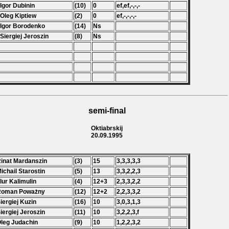
 Igor Dubinin
(10)
0
ef,ef,-,-,-
 Oleg Kiptiew
(2)
0
ef,-,-,-,-
 Igor Borodenko
(14)
Ns
 Siergiej Jeroszin
(8)
Ns
semi-final
Oktiabrskij
20.09.1995
Rinat Mardanszin
(3)
15
3,3,3,3,3
Michail Starostin
(5)
13
3,3,2,2,3
Flur Kalimulin
(4)
12+3
2,3,3,2,2
 Roman Poważny
(12)
12+2
2,2,3,3,2
Siergiej Kuzin
(16)
10
3,0,3,1,3
Siergiej Jeroszin
(11)
10
3,2,2,3,f
Oleg Judachin
(9)
10
1,2,2,3,2