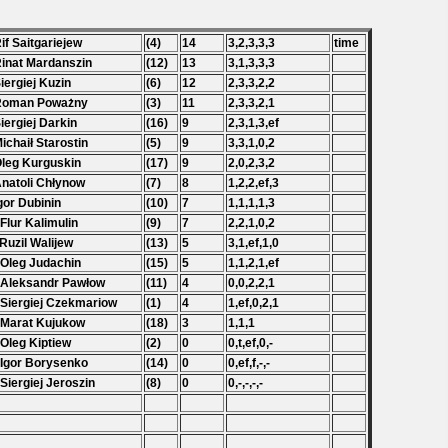
Rif Saitgariejew
(4)
14
3,2,3,3,3
time
Rinat Mardanszin
(12)
13
3,1,3,3,3
Siergiej Kuzin
(6)
12
2,3,3,2,2
 Roman Poważny
(3)
11
2,3,3,2,1
Siergiej Darkin
(16)
9
2,3,1,3,ef
Michaił Starostin
(5)
9
3,3,1,0,2
Oleg Kurguskin
(17)
9
2,0,2,3,2
Anatoli Chłynow
(7)
8
1,2,2,ef,3
Igor Dubinin
(10)
7
1,1,1,1,3
 Flur Kalimulin
(9)
7
2,2,1,0,2
 Ruzil Walijew
(13)
5
3,1,ef,1,0
 Oleg Judachin
(15)
5
1,1,2,1,ef
 Aleksandr Pawłow
(11)
4
0,0,2,2,1
 Siergiej Czekmariow
(1)
4
1,ef,0,2,1
 Marat Kujukow
(18)
3
1,1,1
 Oleg Kiptiew
(2)
0
0,t,ef,0,-
 Igor Borysenko
(14)
0
0,ef,f,-,-
 Siergiej Jeroszin
(8)
0
0,-,-,-,-