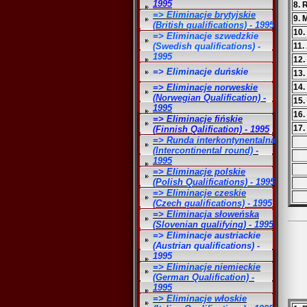
1995
8. 
=> Eliminacje brytyjskie
9. 
(British qualifications) - 1995
10.
=> Eliminacje szwedzkie
(Swedish qualifications) -
11.
1995
12.
=> Eliminacje duńskie
13.
=> Eliminacje norweskie
14.
(Norwegian Qualification) -
15.
1995
16.
=> Eliminacje fińskie
17.
(Finnish Qalification) - 1995
=> Runda interkontynentalna
(Intercontinental round) -
1995
=> Eliminacje polskie
(Polish Qualifications) - 1995
=> Eliminacje czeskie
(Czech qualifications) - 1995
=> Eliminacja słoweńska
(Slovenian qualifying) - 1995
=> Eliminacje austriackie
(Austrian qualifications) -
1995
=> Eliminacje niemieckie
(German Qualification) -
1995
=> Eliminacje włoskie