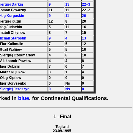
Siergiej Darkin
9
13
22+3
 Roman Poważny
11
11
22+2
Oleg Kurguskin
9
11
20
Siergiej Kuzin
12
8
20
Oleg Judachin
5
11
16
Anatoli Chłynow
8
7
15
Michaił Starostin
9
4
13
 Flur Kalimulin
7
5
12
 Ruzil Walijew
5
5
10
 Siergiej Czekmariow
4
6
10
 Aleksandr Pawłow
4
4
8
 Igor Dubinin
7
0
7
 Marat Kujukow
3
1
4
 Oleg Kiptiew
0
0
0
 Igor Borysenko
0
Ns
0
 Siergiej Jeroszyn
0
Ns
0
rked in
blue
, for Continental Qualifications.
1 - Final
Togliatti
23.09.1995