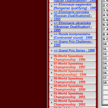
(Italian Qualifications) - 1995
1. 
=> Eliminacje węgierskie
2. 
(Hungarian qualifying) - 1995
3. 
=> Eliminacje rosyjskie
4. 
(Russian Qualifications0 -
1995
5. 
=> Eliminacje ukraińskie
6. 
(Ukrainian Qualification) -
7. 
1995
=> Runda kontynentalna
8. 
(Continental round) - 1995
9. 
=> Grang Prix Challenge -
10.
1995
11.
=> Grand Prix Series - 1995
12.
96-World Speedway
13.
Championship - 1996
97-World Speedway
14.
Championship - 1997
15.
98-World Speedway
16.
Championship) - 1998
17.
99-World Speedway
Championship - 1999
18.
00-World Speedway
Championship - 2000
01-World Speedway
Championship - 2001
02-World Speedway
Championship - 2002