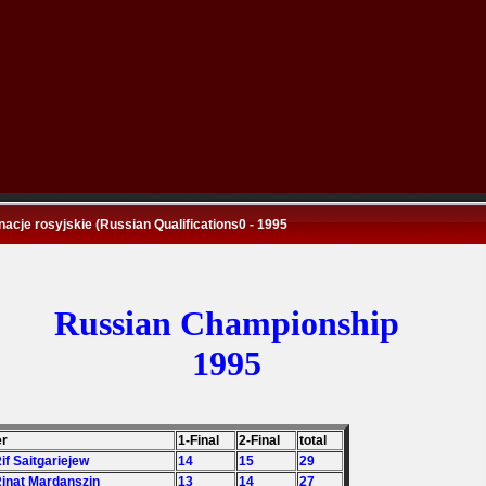
nacje rosyjskie (Russian Qualifications0 - 1995
Russian Championship
1995
er
1-Final
2-Final
total
Rif Saitgariejew
14
15
29
Rinat Mardanszin
13
14
27