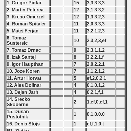
1. Gregor Pintar
15
3,3,3,3,3
ualification) - 1995
2. Martin Peterca
12
3,1,3,3,2
3. Kreso Omerzel
12
1,3,3,2,3
fications) - 1995
4. Roman Spitaler
11
2,0,3,3,3
5. Matej Ferjan
11
3,2,1,2,3
n qualifying) - 1995
6. Tomaz
10
2,3,2,3,ef
Sustersic
ualifications0 - 1995
7. Tomaz Drnac
9
2,3,1,1,2
 Qualification) - 1995
8. Izak Santej
8
3,2,2,1,f
9. Igor Haupthan
7
2,0,2,2,1
tal round) - 1995
10. Joze Koren
7
1,1,2,1,2
11. Artur Horvat
5
ef,2,0,2,1
12. Ales Dolinar
4
0,1,0,1,2
13. Dejan Jarh
4
0,2,1,f,1
14. Srecko
2
1,ef,0,ef,1
Skoberne
 - 1996
15. Dusan
1
0,1,0,0,0
Pustotnik
 - 1997
16. Denis Stojs
1
ef,f,1,0,t
) - 1998
R1. Zlatko