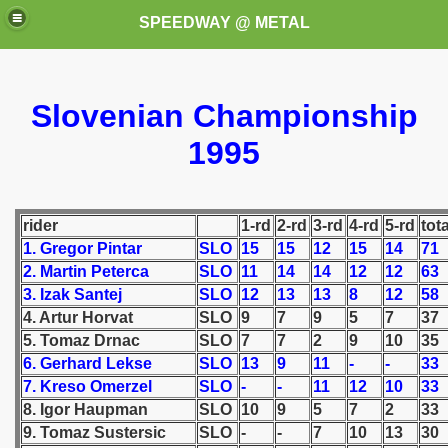
SPEEDWAY @ METAL
Slovenian Championship
1995
rider
1-rd
2-rd
3-rd
4-rd
5-rd
tota
k for these speedway programms)
1. Gregor Pintar
SLO
15
15
12
15
14
71
2. Martin
Peterca
SLO
11
14
14
12
12
63
przedaż (My speedway programmes to exchange or sale)
3. Izak Santej
SLO
12
13
13
8
12
58
4. Artur Horvat
SLO
9
7
9
5
7
37
ostwa Świata (World Speedway Championship)
5. Tomaz Drnac
SLO
7
7
2
9
10
35
 1936
6. Gerhard Lekse
SLO
13
9
11
-
-
33
7. Kreso Omerzel
SLO
-
-
11
12
10
33
 1937
8. Igor Haupman
SLO
10
9
5
7
2
33
9. Tomaz Sustersic
SLO
-
-
7
10
13
30
 1938