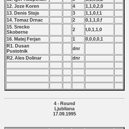
can Qualifications) - 1995
12. Joze Koren
4
1,1,0,2,0
13. Denis Stojs
3
1,1,0,f,1
alifications) - 1995
14. Tomaz Drnac
2
0,1,1,0,f
qualifications) - 1995
15. Srecko
2
t,0,1,1,0
Skoberne
16. Matej Ferjan
1
0,0,0,0,1
R1. Dusan
dnr
n Qualification) - 1995
Pustotnik
R2. Ales Dolinar
dnr
ication) - 1995
rcontinental round) - 1995
fications) - 1995
fications) - 1995
4 - Round
Ljubliana
n qualifying) - 1995
17.09.1995
 qualifications) - 1995