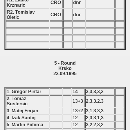
CRO
dnr
Krznaric
 - 1999
R2. Tomislav
CRO
dnr
Oletic
 - 2000
 - 2001
 - 2002
 - 2003
5 - Round
Krsko
 - 2004
23.09.1995
 - 2005
1. Gregor Pintar
14
3,3,3,3,2
 - 2006
2. Tomaz
13+3
2,3,3,2,3
Sustersic
 - 2007
3. Matej Ferjan
13+2
3,1,3,3,3
4. Izak Santej
12
2,3,3,1,3
 - 2008
5. Martin Peterca
12
3,2,2,3,2