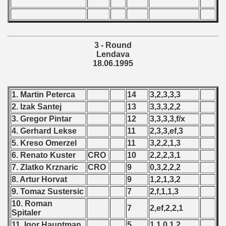
 1987
ip - 1988
3 - Round
Lendava
 - 1989
18.06.1995
 - 1990
1. Martin Peterca
14
3,2,3,3,3
) - 1991
2. Izak Santej
13
3,3,3,2,2
3. Gregor Pintar
12
3,3,3,3,f/x
 - 1992
4. Gerhard Lekse
11
2,3,3,ef,3
) - 1993
5. Kreso Omerzel
11
3,2,2,1,3
6. Renato Kuster
CRO
10
2,2,2,3,1
) - 1994
7. Zlatko Krznaric
CRO
9
0,3,2,2,2
8. Artur Horvat
9
1,2,1,3,2
ip - 1995
9. Tomaz Sustersic
7
2,f,1,1,3
10. Roman
ian qualifications) - 1995
7
2,ef,2,2,1
Spitaler
11. Igor Hauptman
5
1,1,0,1,2