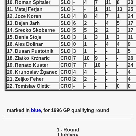
10. Roman Spitaler
SLO
-
4
7
11
8
30
11. Matej Ferjan
SLO
-
-
1
11
13
25
 1939
12. Joze Koren
SLO
4
8
4
7
1
24
13. Dejan Jarh
SLO
6
2
-
4
5
17
 1946
14. Srecko Skoberne
SLO
5
5
2
2
3
17
15. Denis Stojs
SLO
3
1
3
1
3
11
 1947
16. Ales Dolinar
SLO
0
1
-
4
4
9
1948
17. Dusan Pustotnik
SLO
3
1
-
-
1
5
18. Zlatko Krżnaric
CRO
7
10
9
-
-
26
 1949
19. Renato Kuster
CRO
7
7
10
-
-
24
20. Krunoslav Żganec
CRO
4
4
-
-
-
4
 1950
21. Zeljko Feher
CRO
2
2
-
-
-
4
22. Tomislav Oletic
CRO
-
-
-
-
0
0
 1951
 - 1952
marked in
blue
, for 1996 GP qualifying round
 - 1953
 - 1954
1 - Round
Ljubjana