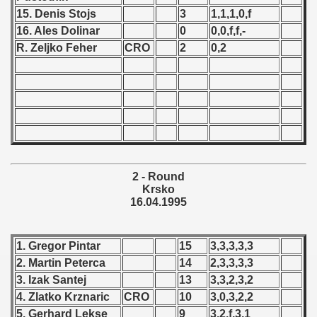
15. Denis Stojs
3
1,1,1,0,f
 - 1966
16. Ales Dolinar
0
0,0,f,f,-
R. Zeljko Feher
CRO
2
0,2
 - 1967
 - 1968
 - 1969
 - 1970
 1971
2 - Round
Krsko
16.04.1995
 1972
 1973
1. Gregor Pintar
15
3,3,3,3,3
2. Martin Peterca
14
2,3,3,3,3
 1974
3. Izak Santej
13
3,3,2,3,2
 1975
4. Zlatko Krznaric
CRO
10
3,0,3,2,2
5. Gerhard Lekse
9
3,2,f,3,1