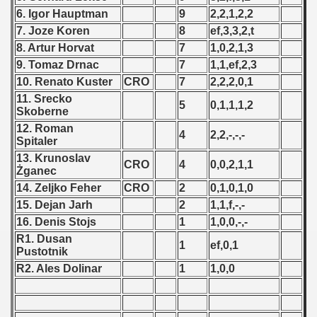
 1976
6. Igor Hauptman
9
2,2,1,2,2
7. Joze Koren
8
ef,3,3,2,t
 1977
8. Artur Horvat
7
1,0,2,1,3
9. Tomaz Drnac
7
1,1,ef,2,3
 1978
10. Renato Kuster
CRO
7
2,2,2,0,1
 1979
11. Srecko
5
0,1,1,1,2
Skoberne
 1980
12. Roman
4
2,2,-,-,-
Spitaler
 1981
13. Krunoslav
CRO
4
0,0,2,1,1
Żganec
 1982
14. Zeljko Feher
CRO
2
0,1,0,1,0
15. Dejan Jarh
2
1,1,f,-,-
 1983
16. Denis Stojs
1
1,0,0,-,-
R1. Dusan
1
ef,0,1
 1984
Pustotnik
R2. Ales Dolinar
1
1,0,0
 1985
 1986