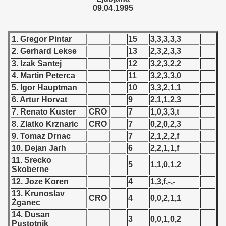
09.04.1995
 - 1955
 - 1956
1. Gregor Pintar
15
3,3,3,3,3
 - 1957
2. Gerhard Lekse
13
2,3,2,3,3
3. Izak Santej
12
3,2,3,2,2
 - 1958
4. Martin Peterca
11
3,2,3,3,0
5. Igor Hauptman
10
3,3,2,1,1
 - 1959
6. Artur Horvat
9
2,1,1,2,3
7. Renato Kuster
CRO
7
1,0,3,3,t
 - 1960
8. Zlatko Krznaric
CRO
7
0,2,0,2,3
9. Tomaz Drnac
7
2,1,2,2,f
 - 1961
10. Dejan Jarh
6
2,2,1,1,f
 - 1962
11. Srecko
5
1,1,0,1,2
Skoberne
 - 1963
12. Joze Koren
4
1,3,f,-,-
13. Krunoslav
CRO
4
0,0,2,1,1
 - 1964
Żganec
14. Dusan
3
0,0,1,0,2
 - 1965
Pustotnik