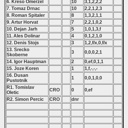
6. Kreso Omerzel
10
3,1,2,2,2
 - 2009
7. Tomaz Drnac
10
2,2,1,2,3
8. Roman Spitaler
8
1,3,2,1,1
 - 2010
9. Artur Horvat
7
2,2,1,0,2
 - 2011
10. Dejan Jarh
5
1,0,1,3,f
11. Ales Dolinar
4
0,1,2,1,0
 - 2012
12. Denis Stojs
3
1,2,f/x,0,f/x
13. Srecko
3
0,0,0,2,1
 - 2013
Skoberne
14. Igor Hauptman
2
0,ef,0,1,1
 - 2014
15. Joze Koren
1
1,f,-,-,-
16. Dusan
 - 2015
1
0,0,1,0,0
Pustotnik
R1. Tomislav
 - 2016
CRO
0
0,ef
Oletic
R2. Simon Percic
CRO
dnr
 - 2018
 - 2017
 - 2019