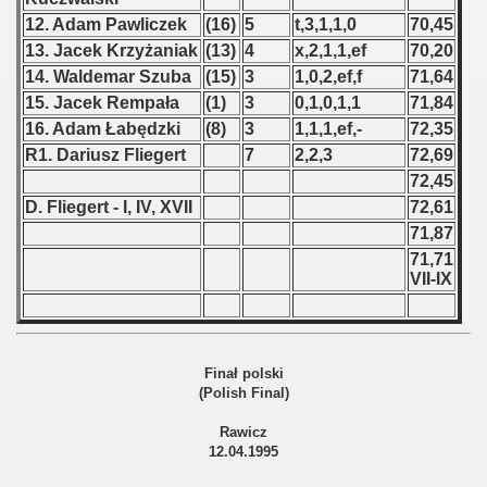
12. Adam Pawliczek
(16)
5
t,3,1,1,0
70,45
 - 1966
13. Jacek Krzyżaniak
(13)
4
x,2,1,1,ef
70,20
14. Waldemar Szuba
(15)
3
1,0,2,ef,f
71,64
 - 1967
15. Jacek Rempała
(1)
3
0,1,0,1,1
71,84
 - 1968
16. Adam Łabędzki
(8)
3
1,1,1,ef,-
72,35
R1. Dariusz Fliegert
7
2,2,3
72,69
 - 1969
72,45
D. Fliegert - I, IV, XVII
72,61
 - 1970
71,87
71,71
 1971
VII-IX
 1972
 1973
Finał polski
(Polish Final)
 1974
Rawicz
 1975
12.04.1995