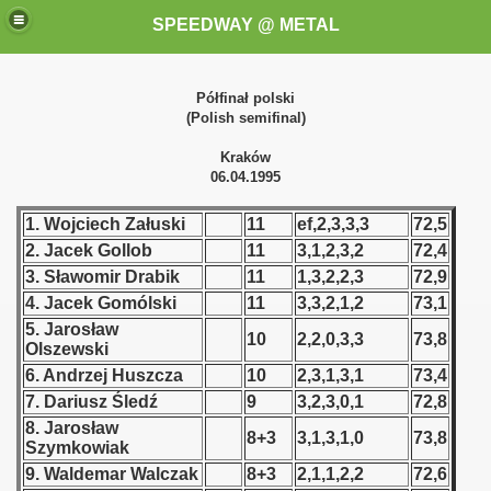
SPEEDWAY @ METAL
Półfinał polski
(Polish semifinal)
Kraków
06.04.1995
1. Wojciech Załuski
11
ef,2,3,3,3
72,5
2. Jacek Gollob
11
3,1,2,3,2
72,4
k for these speedway programms)
3. Sławomir Drabik
11
1,3,2,2,3
72,9
przedaż (My speedway programmes to exchange or sale)
4. Jacek Gomólski
11
3,3,2,1,2
73,1
5. Jarosław
10
2,2,0,3,3
73,8
ostwa Świata (World Speedway Championship)
Olszewski
6. Andrzej Huszcza
10
2,3,1,3,1
73,4
 1936
7. Dariusz Śledź
9
3,2,3,0,1
72,8
8. Jarosław
8+3
3,1,3,1,0
73,8
 1937
Szymkowiak
9. Waldemar Walczak
8+3
2,1,1,2,2
72,6
 1938