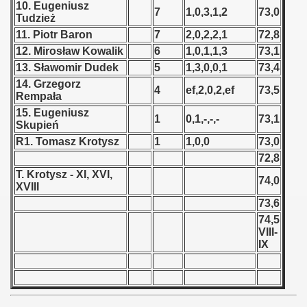
10. Eugeniusz
7
1,0,3,1,2
73,0
Tudzież
 1939
11. Piotr Baron
7
2,0,2,2,1
72,8
12. Mirosław Kowalik
6
1,0,1,1,3
73,1
 1946
13. Sławomir Dudek
5
1,3,0,0,1
73,4
14. Grzegorz
 1947
4
ef,2,0,2,ef
73,5
Rempała
15. Eugeniusz
1948
1
0,1,-,-,-
73,1
Skupień
R1. Tomasz Krotysz
1
1,0,0
73,0
 1949
72,8
 1950
T. Krotysz - XI, XVI,
74,0
XVIII
 1951
73,6
74,5
 - 1952
VIII-
IX
 - 1953
 - 1954