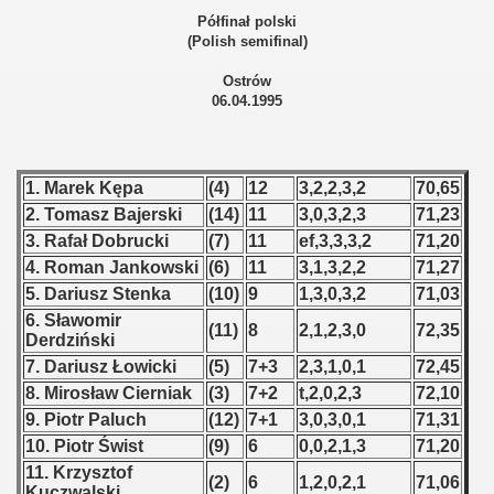
 - 1955
Półfinał polski
(Polish semifinal)
 - 1956
Ostrów
06.04.1995
 - 1957
 - 1958
1. Marek Kępa
(4)
12
3,2,2,3,2
70,65
 - 1959
2. Tomasz Bajerski
(14)
11
3,0,3,2,3
71,23
3. Rafał Dobrucki
(7)
11
ef,3,3,3,2
71,20
 - 1960
4. Roman Jankowski
(6)
11
3,1,3,2,2
71,27
5. Dariusz Stenka
(10)
9
1,3,0,3,2
71,03
 - 1961
6. Sławomir
(11)
8
2,1,2,3,0
72,35
Derdziński
 - 1962
7. Dariusz Łowicki
(5)
7+3
2,3,1,0,1
72,45
 - 1963
8. Mirosław Cierniak
(3)
7+2
t,2,0,2,3
72,10
9. Piotr Paluch
(12)
7+1
3,0,3,0,1
71,31
 - 1964
10. Piotr Świst
(9)
6
0,0,2,1,3
71,20
11. Krzysztof
(2)
6
1,2,0,2,1
71,06
 - 1965
Kuczwalski