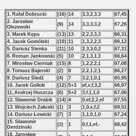
 1976
1. Rafał Dobrucki
(16)
14
3,3,2,3,3
67,45
 1977
2. Jarosław
(9)
14
3,3,3,3,2
67,26
Olszewski
 1978
3. Marek Kępa
(13)
13
2,2,3,3,3
66,31
4. Jacek Gomólski
(10)
11
1,3,2,2,3
66,12
 1979
5. Dariusz Stenka
(11)
10
2,3,3,0,2
67,31
 1980
6. Roman Jankowski
(5)
10
2,1,3,1,3
66,64
7. Mirosław Cierniak
(15)
8
1,2,2,2,1
67,08
 1981
8. Tomasz Bajerski
(2)
8
2,2,1,2,1
66,27
9. Dariusz Śledź
(4)
7
3,2,1,0,1
65,95
 1982
10. Jacek Gollob
(12)
5+3
ef,x,f,3,2
66,97
11, Andrzej Huszcza
(6)
5+2
3,f,1,1,0
67,06
 1983
12. Sławomir Drabik
(14)
4
0,ef,2,2,ef
67,55
 1984
13. Wojciech Załuski
(1)
3
1,0,x,f,2
69,51
14. Dariusz Łowicki
(7)
3
1,1,0,1,0
67,24
 1985
15. Sławomir
(3)
1
0,f,1,ef,-
68,42
Derdzinski
 1986
16. Jarosław