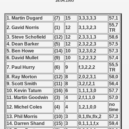
16.04.1995
 - 1955
 - 1956
1. Martin Dugard
(7)
15
3,3,3,3,3
57,1
55,7
2. Gavid Norris
(1)
12
3,1,3,2,3
 - 1957
TR
3. Steve Schofield
(12)
12
2,3,3,1,3
58,6
 - 1958
4. Dean Barker
(5)
12
2,3,2,2,3
57,5
5. Ben Howe
(14)
10
3,2,3,0,2
57,3
 - 1959
6. David Mullet
(9)
10
1,2,2,3,2
57,4
55,5
 - 1960
7. Paul Hurry
(6)
9
f,3,2,2,2
TR
8. Ray Morton
(12)
8
2,0,2,3,1
58,0
 - 1961
9. Scott Smith
(11)
8
3,2,f,2,1
56,4
 - 1962
10. Kevin Tatum
(16)
6
1,1,1,3,0
57,7
11. Martin Goodwin
(3)
4
2,f,1,1,0
57,0
 - 1963
no
12. Michel Coles
(4)
4
1,2,1,0,0
time
 - 1964
13. Phil Morris
(10)
3
0,1,f/x,f/x,2
57,3
14. Darren Shand
(15)
3
0,1,1,1,f,x
59,4
 - 1965