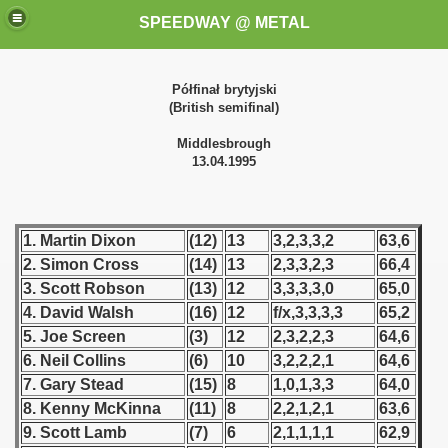
SPEEDWAY @ METAL
Półfinał brytyjski
(British semifinal)
Middlesbrough
13.04.1995
k for these speedway programms)
1. Martin Dixon
(12)
13
3,2,3,3,2
63,6
2. Simon Cross
(14)
13
2,3,3,2,3
66,4
przedaż (My speedway programmes to exchange or sale)
3. Scott Robson
(13)
12
3,3,3,3,0
65,0
4. David Walsh
(16)
12
f/x,3,3,3,3
65,2
ostwa Świata (World Speedway Championship)
5. Joe Screen
(3)
12
2,3,2,2,3
64,6
6. Neil Collins
(6)
10
3,2,2,2,1
64,6
 1936
7. Gary Stead
(15)
8
1,0,1,3,3
64,0
 1937
8. Kenny McKinna
(11)
8
2,2,1,2,1
63,6
9. Scott Lamb
(7)
6
2,1,1,1,1
62,9
 1938