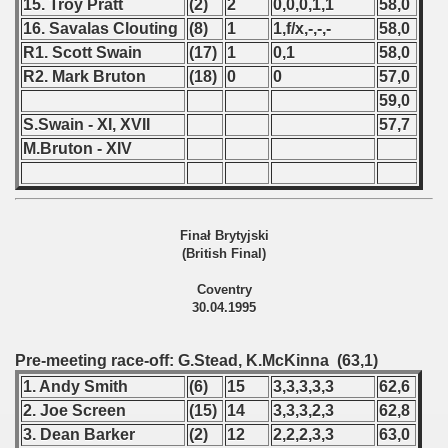
15. Troy Pratt
(2)
2
0,0,0,1,1
58,0
16. Savalas Clouting
(8)
1
1,f/x,-,-,-
58,0
 - 1966
R1. Scott Swain
(17)
1
0,1
58,0
 - 1967
R2. Mark Bruton
(18)
0
0
57,0
59,0
 - 1968
S.Swain - XI, XVII
57,7
M.Bruton - XIV
 - 1969
 - 1970
Finał Brytyjski
 1971
(British Final)
 1972
Coventry
30.04.1995
 1973
Pre-meeting race-off: G.Stead, K.McKinna (63,1)
 1974
1. Andy Smith
(6)
15
3,3,3,3,3
62,6
2. Joe Screen
(15)
14
3,3,3,2,3
62,8
 1975
3. Dean Barker
(2)
12
2,2,2,3,3
63,0