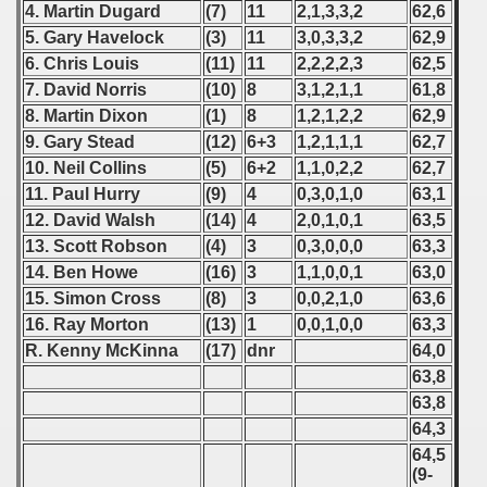
 1976
4. Martin Dugard
(7)
11
2,1,3,3,2
62,6
5. Gary Havelock
(3)
11
3,0,3,3,2
62,9
 1977
6. Chris Louis
(11)
11
2,2,2,2,3
62,5
7. David Norris
(10)
8
3,1,2,1,1
61,8
 1978
8. Martin Dixon
(1)
8
1,2,1,2,2
62,9
9. Gary Stead
(12)
6+3
1,2,1,1,1
62,7
 1979
10. Neil Collins
(5)
6+2
1,1,0,2,2
62,7
11. Paul Hurry
(9)
4
0,3,0,1,0
63,1
 1980
12. David Walsh
(14)
4
2,0,1,0,1
63,5
 1981
13. Scott Robson
(4)
3
0,3,0,0,0
63,3
14. Ben Howe
(16)
3
1,1,0,0,1
63,0
 1982
15. Simon Cross
(8)
3
0,0,2,1,0
63,6
16. Ray Morton
(13)
1
0,0,1,0,0
63,3
 1983
R. Kenny McKinna
(17)
dnr
64,0
63,8
 1984
63,8
 1985
64,3
64,5
 1986
(9-