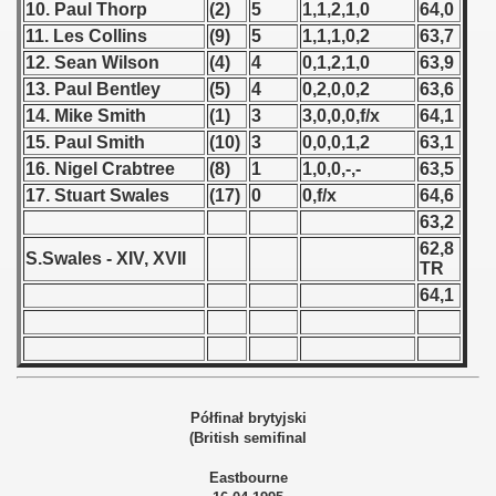
10. Paul Thorp
(2)
5
1,1,2,1,0
64,0
11. Les Collins
(9)
5
1,1,1,0,2
63,7
 1939
12. Sean Wilson
(4)
4
0,1,2,1,0
63,9
13. Paul Bentley
(5)
4
0,2,0,0,2
63,6
 1946
14. Mike Smith
(1)
3
3,0,0,0,f/x
64,1
 1947
15. Paul Smith
(10)
3
0,0,0,1,2
63,1
16. Nigel Crabtree
(8)
1
1,0,0,-,-
63,5
1948
17. Stuart Swales
(17)
0
0,f/x
64,6
63,2
 1949
62,8
S.Swales - XIV, XVII
TR
 1950
64,1
 1951
 - 1952
Półfinał brytyjski
 - 1953
(British semifinal
 - 1954
Eastbourne