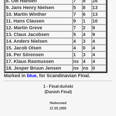
8. Ole Hansen
7
9
16
9. Jans Henry Nielsen
5
8
13
 1939
10. Martin Winther
7
6
13
11. Hans Clausen
9
1
10
 1946
12. Martin Greve
7
2
9
 1947
13. Claus Jacobsen
5
4
9
14. Anders Nielsen
4
3
4
1948
15. Jacob Olsen
4
0
4
 1949
16. Per Sörensen
1
3
4
17. Klaus Rasmussen
ns
4
4
 1950
18. Jesper Bruun Jensen
ns
ns
0
Marked in
blue
, for Scandinavian Final.
 1951
1 - Finał duński
 - 1952
(Danish Final)
 - 1953
Hedensted
27.05.1995
 - 1954