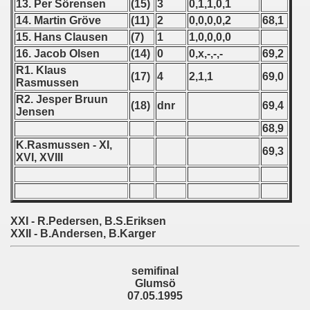
13. Per Sörensen
(15)
3
0,1,1,0,1
 1987
14. Martin Gröve
(11)
2
0,0,0,0,2
68,1
15. Hans Clausen
(7)
1
1,0,0,0,0
ip - 1988
16. Jacob Olsen
(14)
0
0,x,-,-,-
69,2
R1. Klaus
(17)
4
2,1,1
69,0
 - 1989
Rasmussen
R2. Jesper Bruun
(18)
dnr
69,4
 - 1990
Jensen
68,9
) - 1991
K.Rasmussen - XI,
69,3
XVI, XVIII
 - 1992
) - 1993
XXI - R.Pedersen, B.S.Eriksen
) - 1994
XXII - B.Andersen, B.Karger
ip - 1995
semifinal
ian qualifications) - 1995
Glumsö
07.05.1995