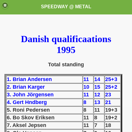
SPEEDWAY @ METAL
Danish qualificaations
1995
Total standing
k for these speedway programms)
1. Brian Andersen
11
14
25+3
przedaż (My speedway programmes to exchange or sale)
2. Brian Karger
10
15
25+2
ostwa Świata (World Speedway Championship)
3. John Jörgensen
11
12
23
4. Gert Hndberg
8
13
21
 1936
5. Roni Pedersen
8
11
19+3
6. Bo Skov Eriksen
11
8
19+2
 1937
7. Aksel Jepsen
11
7
18
 1938