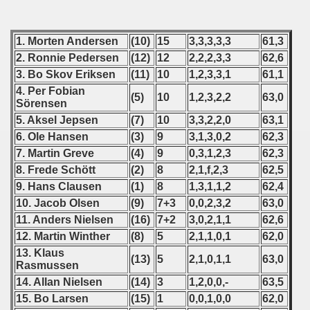
can Qualifications) - 1995
alifications) - 1995
1. Morten Andersen
(10)
15
3,3,3,3,3
61,3
2. Ronnie Pedersen
(12)
12
2,2,2,3,3
62,6
qualifications) - 1995
3. Bo Skov Eriksen
(11)
10
1,2,3,3,1
61,1
4. Per Fobian
(5)
10
1,2,3,2,2
63,0
Sörensen
n Qualification) - 1995
5. Aksel Jepsen
(7)
10
3,3,2,2,0
63,1
6. Ole Hansen
(3)
9
3,1,3,0,2
62,3
ication) - 1995
7. Martin Greve
(4)
9
0,3,1,2,3
62,3
8. Frede Schött
(2)
8
2,1,f,2,3
62,5
rcontinental round) - 1995
9. Hans Clausen
(1)
8
1,3,1,1,2
62,4
10. Jacob Olsen
(9)
7+3
0,0,2,3,2
63,0
fications) - 1995
11. Anders Nielsen
(16)
7+2
3,0,2,1,1
62,6
12. Martin Winther
(8)
5
2,1,1,0,1
62,0
fications) - 1995
13. Klaus
(13)
5
2,1,0,1,1
63,0
Rasmussen
n qualifying) - 1995
14. Allan Nielsen
(14)
3
1,2,0,0,-
63,5
 qualifications) - 1995
15. Bo Larsen
(15)
1
0,0,1,0,0
62,0