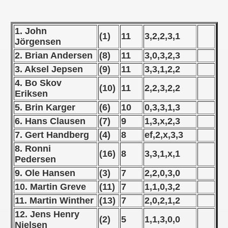
 - 1955
 - 1956
1. John
(1)
11
3,2,2,3,1
Jörgensen
 - 1957
2. Brian Andersen
(8)
11
3,0,3,2,3
3. Aksel Jepsen
(9)
11
3,3,1,2,2
 - 1958
4. Bo Skov
(10)
11
2,2,3,2,2
Eriksen
 - 1959
5. Brin Karger
(6)
10
0,3,3,1,3
 - 1960
6. Hans Clausen
(7)
9
1,3,x,2,3
7. Gert Handberg
(4)
8
ef,2,x,3,3
 - 1961
8. Ronni
(16)
8
3,3,1,x,1
Pedersen
 - 1962
9. Ole Hansen
(3)
7
2,2,0,3,0
 - 1963
10. Martin Greve
(11)
7
1,1,0,3,2
11. Martin Winther
(13)
7
2,0,2,1,2
 - 1964
12. Jens Henry
(2)
5
1,1,3,0,0
 - 1965
Nielsen