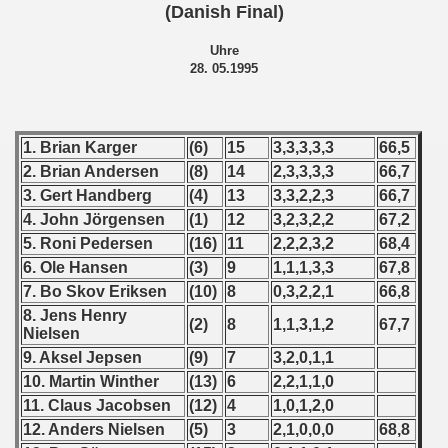
 1976
(Danish Final)
Uhre
 1977
28. 05.1995
 1978
 1979
1. Brian Karger
(6)
15
3,3,3,3,3
66,5
2. Brian Andersen
(8)
14
2,3,3,3,3
66,7
 1980
3. Gert Handberg
(4)
13
3,3,2,2,3
66,7
4. John Jörgensen
(1)
12
3,2,3,2,2
67,2
 1981
5. Roni Pedersen
(16)
11
2,2,2,3,2
68,4
 1982
6. Ole Hansen
(3)
9
1,1,1,3,3
67,8
7. Bo Skov Eriksen
(10)
8
0,3,2,2,1
66,8
 1983
8. Jens Henry
(2)
8
1,1,3,1,2
67,7
Nielsen
 1984
9. Aksel Jepsen
(9)
7
3,2,0,1,1
10. Martin Winther
(13)
6
2,2,1,1,0
 1985
11. Claus Jacobsen
(12)
4
1,0,1,2,0
12. Anders Nielsen
(5)
3
2,1,0,0,0
68,8
 1986