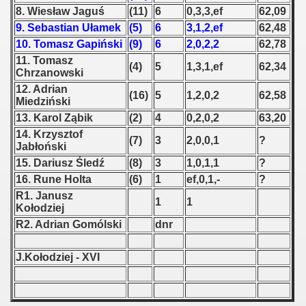
8. Wiesław Jaguś
(11)
6
0,3,3,ef
62,09
 1939
9. Sebastian Ułamek
(5)
6
3,1,2,ef
62,48
10. Tomasz Gapiński
(9)
6
2,0,2,2
62,78
 1946
11. Tomasz
(4)
5
1,3,1,ef
62,34
Chrzanowski
 1947
12. Adrian
(16)
5
1,2,0,2
62,58
Miedziński
1948
13. Karol Ząbik
(2)
4
0,2,0,2
63,20
14. Krzysztof
(7)
3
2,0,0,1
?
 1949
Jabłoński
15. Dariusz Śledź
(8)
3
1,0,1,1
?
 1950
16. Rune Holta
(6)
1
ef,0,1,-
?
R1. Janusz
 1951
1
1
Kołodziej
R2. Adrian Gomólski
dnr
 - 1952
J.Kołodziej - XVI
 - 1953
 - 1954