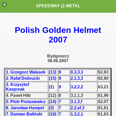
SPEEDWAY @ METAL
Polish Golden Helmet
2007
Bydgoszcz
k for these speedway programms)
06.06.2007
przedaż (My speedway programmes to exchange or sale)
1. Grzegorz Walasek
(13)
9
0,3,3,3
62,83
2. Rafał Dobrucki
(15)
9
2,1,3,3
62,80
ostwa Świata (World Speedway Championship)
3. Krzysztof
(1)
9
3,2,2,2
63,21
Kasprzak
 1936
4. Paweł Hlib
(12)
8
3,1,1,3
61,96
5. Piotr Protasiewicz
(14)
7
3,1,3,f
62,07
 1937
6. Jarosław Hampel
(3)
7
2,2,ef,3
61,81
7. Damian Baliński
(10)
7
1,3,2,1
61,63
 1938