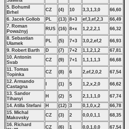
Sawina
5. Bohumil
CZ
(4)
10
3,3,1,3,0
66,60
Brhel
6. Jacek Gollob
PL
(13)
8+3
ef,3,ef,2,3
66,49
7. Roman
RUS
(16)
8+x
1,2,2,2,1
66,32
Poważnyj
8. Sebastian
PL
(5)
7+3
3,0,2,ef,2
66,93
Ułamek
9. Robert Barth
D
(7)
7+2
1,1,2,1,2
67,81
10. Antonin
CZ
(9)
7+1
1,1,1,1,3
66,68
Svab
11. Tomas
CZ
(8)
6
2,ef,2,0,2
67,54
Topinka
12. Armando
I
(1)
5
1,2,x,2,0
66,62
Castagna
13. Sandor
H
(2)
5
2,1,1,1,0
67,74
Tihanyi
14. Atilla Stefani
H
(12)
3
0,1,0,x,2
66,78
15. Michal
CZ
(3)
2
0,0,0,1,1
68,35
Makovsky
16. Richard
CZ
(6)
1
0,0,1,0,0
67,54