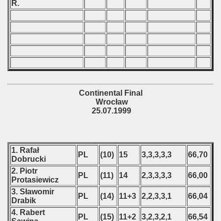
R.
 classe
p
fication Round
f USSR
Continental Final
Wrocław
ship of USSR
25.07.1999
p
1. Rafał
mpionship
PL
(10)
15
3,3,3,3,3
66,70
Dobrucki
2. Piotr
nship
PL
(11)
14
2,3,3,3,3
66,00
Protasiewicz
3. Sławomir
PL
(14)
11+3
2,2,3,3,1
66,04
Drabik
4. Rabert
PL
(15)
11+2
3,2,3,2,1
66,54