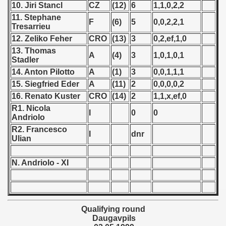
10. Jiri Stancl
CZ
(12)
6
1,1,0,2,2
 - 1966
11. Stephane
F
(6)
5
0,0,2,2,1
Tresarrieu
 - 1967
12. Zeliko Feher
CRO
(13)
3
0,2,ef,1,0
13. Thomas
A
(4)
3
1,0,1,0,1
 - 1968
Stadler
14. Anton Pilotto
A
(1)
3
0,0,1,1,1
 - 1969
15. Siegfried Eder
A
(11)
2
0,0,0,0,2
16. Renato Kuster
CRO
(14)
2
1,1,x,ef,0
 - 1970
R1. Nicola
I
0
0
Andriolo
 1971
R2. Francesco
I
dnr
Ulian
 1972
N. Andriolo - XI
 1973
 1974
Qualifying round
 1975
Daugavpils