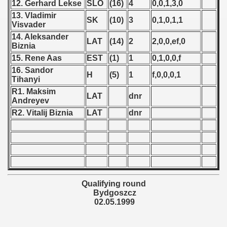
12. Gerhard Lekse
SLO
(16)
4
0,0,1,3,0
 1987
13. Vladimir
SK
(10)
3
0,1,0,1,1
Visvader
ip - 1988
14. Aleksander
LAT
(14)
2
2,0,0,ef,0
Biznia
 - 1989
15. Rene Aas
EST
(1)
1
0,1,0,0,f
16. Sandor
H
(5)
1
f,0,0,0,1
 - 1990
Tihanyi
R1. Maksim
LAT
dnr
) - 1991
Andreyev
R2. Vitalij Biznia
LAT
dnr
 - 1992
) - 1993
) - 1994
Qualifying round
ip - 1995
Bydgoszcz
02.05.1999
 - 1996