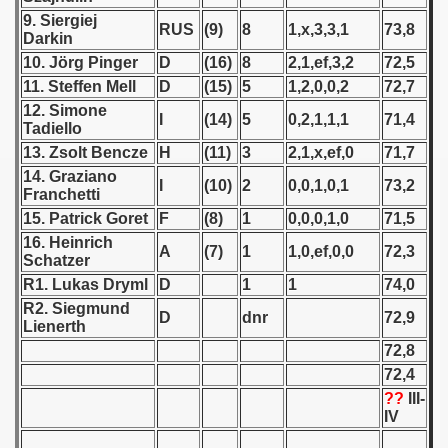
9. Siergiej
RUS
(9)
8
1,x,3,3,1
73,8
Darkin
 1939
10. Jörg Pinger
D
(16)
8
2,1,ef,3,2
72,5
 1946
11. Steffen Mell
D
(15)
5
1,2,0,0,2
72,7
12. Simone
I
(14)
5
0,2,1,1,1
71,4
 1947
Tadiello
13. Zsolt Bencze
H
(11)
3
2,1,x,ef,0
71,7
1948
14. Graziano
I
(10)
2
0,0,1,0,1
73,2
Franchetti
 1949
15. Patrick Goret
F
(8)
1
0,0,0,1,0
71,5
16. Heinrich
A
(7)
1
1,0,ef,0,0
72,3
 1950
Schatzer
R1. Lukas Dryml
D
1
1
74,0
 1951
R2. Siegmund
D
dnr
72,9
Lienerth
 - 1952
72,8
72,4
 - 1953
??
III-
IV
 - 1954