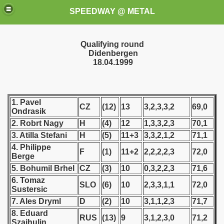
SPEEDWAY @ METAL
Qualifying round
Didenbergen
18.04.1999
1. Pavel
CZ
(12)
13
3,2,3,3,2
69,0
Ondrasik
k for these speedway programms)
2. Robrt Nagy
H
(4)
12
1,3,3,2,3
70,1
3. Atilla Stefani
H
(5)
11+3
3,3,2,1,2
71,1
przedaż (My speedway programmes to exchange or sale)
4. Philippe
F
(1)
11+2
2,2,2,2,3
72,0
Berge
ostwa Świata (World Speedway Championship)
5. Bohumil Brhel
CZ
(3)
10
0,3,2,2,3
71,6
6. Tomaz
 1936
SLO
(6)
10
2,3,3,1,1
72,0
Sustersic
7. Ales Dryml
D
(2)
10
3,1,1,2,3
71,7
 1937
8. Eduard
RUS
(13)
9
3,1,2,3,0
71,2
Szajhulin
 1938