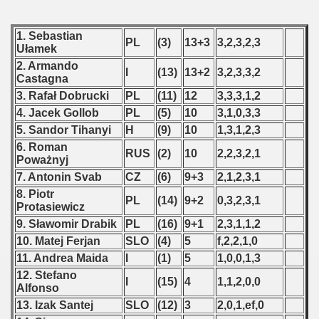
 - 2000
1. Sebastian
PL
(3)
13+3
3,2,3,2,3
Ułamek
 - 2001
2. Armando
I
(13)
13+2
3,2,3,3,2
Castagna
 - 2002
3. Rafał Dobrucki
PL
(11)
12
3,3,3,1,2
4. Jacek Gollob
PL
(5)
10
3,1,0,3,3
 - 2003
5. Sandor Tihanyi
H
(9)
10
1,3,1,2,3
6. Roman
 - 2004
RUS
(2)
10
2,2,3,2,1
Poważnyj
7. Antonin Svab
CZ
(6)
9+3
2,1,2,3,1
 - 2005
8. Piotr
PL
(14)
9+2
0,3,2,3,1
Protasiewicz
 - 2006
9. Sławomir Drabik
PL
(16)
9+1
2,3,1,1,2
 - 2007
10. Matej Ferjan
SLO
(4)
5
f,2,2,1,0
11. Andrea Maida
I
(1)
5
1,0,0,1,3
 - 2008
12. Stefano
I
(15)
4
1,1,2,0,0
Alfonso
 - 2009
13. Izak Santej
SLO
(12)
3
2,0,1,ef,0