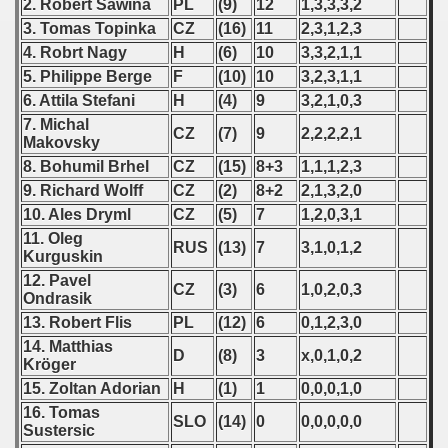
2. Robert Sawina
PL
(9)
12
1,3,3,3,2
3. Tomas Topinka
CZ
(16)
11
2,3,1,2,3
 - 2021
4. Robrt Nagy
H
(6)
10
3,3,2,1,1
 - 2022
5. Philippe Berge
F
(10)
10
3,2,3,1,1
6. Attila Stefani
H
(4)
9
3,2,1,0,3
 - 2023
7. Michal
CZ
(7)
9
2,2,2,2,1
Makovsky
 - 2024
8. Bohumil Brhel
CZ
(15)
8+3
1,1,1,2,3
9. Richard Wolff
CZ
(2)
8+2
2,1,3,2,0
 - 2025
10. Ales Dryml
CZ
(5)
7
1,2,0,3,1
11. Oleg
RUS
(13)
7
3,1,0,1,2
Kurguskin
12. Pavel
CZ
(3)
6
1,0,2,0,3
Ondrasik
13. Robert Flis
PL
(12)
6
0,1,2,3,0
14. Matthias
D
(8)
3
x,0,1,0,2
Kröger
15. Zoltan Adorian
H
(1)
1
0,0,0,1,0
16. Tomas
SLO
(14)
0
0,0,0,0,0
Sustersic