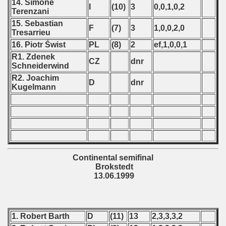
14. Simone
I
(10)
3
0,0,1,0,2
 - 2010
Terenzani
15. Sebastian
F
(7)
3
1,0,0,2,0
 - 2011
Tresarrieu
16. Piotr Świst
PL
(8)
2
ef,1,0,0,1
 - 2012
R1. Zdenek
CZ
dnr
Schneiderwind
 - 2013
R2. Joachim
D
dnr
Kugelmann
 - 2014
 - 2015
 - 2016
 - 2018
Continental semifinal
Brokstedt
13.06.1999
 - 2017
 - 2019
1. Robert Barth
D
(11)
13
2,3,3,3,2
 - 2020