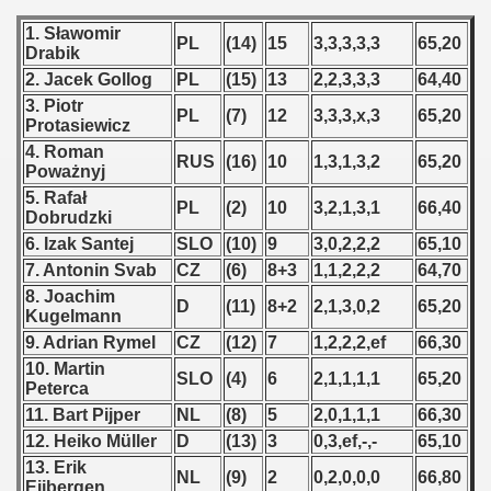
 - 1997
1. Sławomir
PL
(14)
15
3,3,3,3,3
65,20
) - 1998
Drabik
2. Jacek Gollog
PL
(15)
13
2,2,3,3,3
64,40
 - 1999
3. Piotr
PL
(7)
12
3,3,3,x,3
65,20
Protasiewicz
ian qualifications) - 1999
4. Roman
RUS
(16)
10
1,3,1,3,2
65,20
Poważnyj
 American Qualificationn) - 1999
5. Rafał
PL
(2)
10
3,2,1,3,1
66,40
Dobrudzki
alifications) - 1999
6. Izak Santej
SLO
(10)
9
3,0,2,2,2
65,10
7. Antonin Svab
CZ
(6)
8+3
1,1,2,2,2
64,70
ifications) - 1999
8. Joachim
D
(11)
8+2
2,1,3,0,2
65,20
Kugelmann
ualifications) - 1999
9. Adrian Rymel
CZ
(12)
7
1,2,2,2,ef
66,30
10. Martin
ification) - 1999
SLO
(4)
6
2,1,1,1,1
65,20
Peterca
11. Bart Pijper
NL
(8)
5
2,0,1,1,1
66,30
ian Championship) - 1999
12. Heiko Müller
D
(13)
3
0,3,ef,-,-
65,10
13. Erik
rcontinental round) - 1999
NL
(9)
2
0,2,0,0,0
66,80
Eijbergen