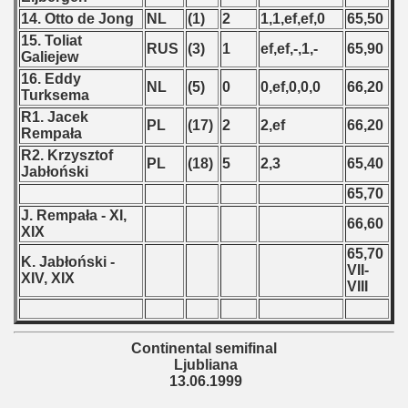
14. Otto de Jong
NL
(1)
2
1,1,ef,ef,0
65,50
fying) - 1999
15. Toliat
RUS
(3)
1
ef,ef,-,1,-
65,90
Galiejew
fying) - 1999
16. Eddy
NL
(5)
0
0,ef,0,0,0
66,20
Turksema
 qualifications) - 1999
R1. Jacek
PL
(17)
2
2,ef
66,20
Rempała
n Qualifications) - 1999
R2. Krzysztof
PL
(18)
5
2,3
65,40
Jabłoński
Qualifications) - 1999
65,70
fications) - 1999
J. Rempała - XI,
66,60
XIX
Qualifications) - 1999
65,70
K. Jabłoński -
VII-
XIV, XIX
VIII
ualifications) - 1999
alification) - 1999
Continental semifinal
Ljubliana
tal round) - 1999
13.06.1999