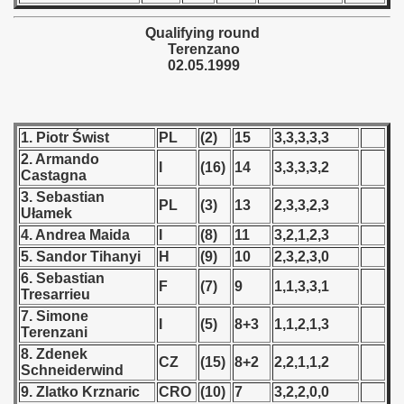
 - 1955
Qualifying round
Terenzano
 - 1956
02.05.1999
 - 1957
 - 1958
1. Piotr Świst
PL
(2)
15
3,3,3,3,3
2. Armando
 - 1959
I
(16)
14
3,3,3,3,2
Castagna
3. Sebastian
 - 1960
PL
(3)
13
2,3,3,2,3
Ułamek
4. Andrea Maida
I
(8)
11
3,2,1,2,3
 - 1961
5. Sandor Tihanyi
H
(9)
10
2,3,2,3,0
6. Sebastian
 - 1962
F
(7)
9
1,1,3,3,1
Tresarrieu
7. Simone
 - 1963
I
(5)
8+3
1,1,2,1,3
Terenzani
8. Zdenek
 - 1964
CZ
(15)
8+2
2,2,1,1,2
Schneiderwind
9. Zlatko Krznaric
CRO
(10)
7
3,2,2,0,0
 - 1965