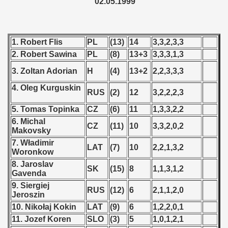
02.05.1999
 1976
 1977
1. Robert Flis
PL
(13)
14
3,3,2,3,3
 1978
2. Robert Sawina
PL
(8)
13+3
3,3,3,1,3
 1979
3. Zoltan Adorian
H
(4)
13+2
2,2,3,3,3
4. Oleg Kurguskin
 1980
RUS
(2)
12
3,2,2,2,3
5. Tomas Topinka
CZ
(6)
11
1,3,3,2,2
 1981
6. Michal
CZ
(11)
10
3,3,2,0,2
Makovsky
 1982
7. Władimir
LAT
(7)
10
2,2,1,3,2
Woronkow
 1983
8. Jaroslav
SK
(15)
8
1,1,3,1,2
Gavenda
 1984
9. Siergiej
RUS
(12)
6
2,1,1,2,0
Jeroszin
 1985
10. Nikołaj Kokin
LAT
(9)
6
1,2,2,0,1
11. Jozef Koren
SLO
(3)
5
1,0,1,2,1
 1986