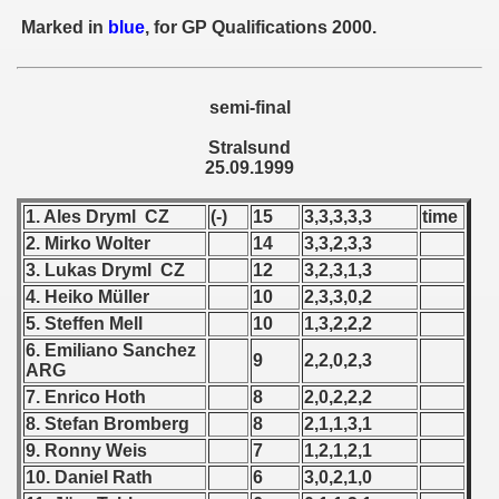
 - 1955
Marked in
blue
, for GP Qualifications 2000.
 - 1956
semi-final
 - 1957
Stralsund
 - 1958
25.09.1999
 - 1959
1. Ales Dryml CZ
(-)
15
3,3,3,3,3
time
2. Mirko Wolter
14
3,3,2,3,3
 - 1960
3. Lukas Dryml CZ
12
3,2,3,1,3
4. Heiko Müller
10
2,3,3,0,2
 - 1961
5. Steffen Mell
10
1,3,2,2,2
 - 1962
6. Emiliano Sanchez
9
2,2,0,2,3
ARG
 - 1963
7. Enrico Hoth
8
2,0,2,2,2
8. Stefan Bromberg
8
2,1,1,3,1
 - 1964
9. Ronny Weis
7
1,2,1,2,1
10. Daniel Rath
6
3,0,2,1,0
 - 1965