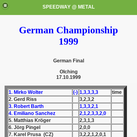
SPEEDWAY @ METAL
German Championship
1999
German Final
k for these speedway programms)
Olching
17.10.1999
przedaż (My speedway programmes to exchange or sale)
1. Mirko Wolter
(-)
1,3,3,3,3
time
ostwa Świata (World Speedway Championship)
2. Gerd Riss
3,2,3,2
3. Robert Barth
1,3,3,2,1
 1936
4. Emiliano Sanchez
2,1,2,3,3,2,0
5. Matthias Kröger
2,3,1,3
 1937
6. Jörg Pingel
2,0,0
7. Karel Prusa (CZ)
3,2,2,1,2,0,1
 1938