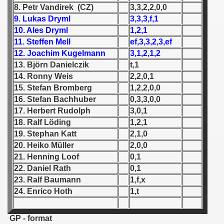
8. Petr Vandirek (CZ)
3,3,2,2,0,0
9. Lukas Dryml
3,3,3,f,1
 1939
10. Ales Dryml
1,2,1
 1946
11. Steffen Mell
ef,3,3,2,3,ef
12. Joachim Kugelmann
3,1,2,1,2
 1947
13. Björn Danielczik
t,1
14. Ronny Weis
2,2,0,1
1948
15. Stefan Bromberg
1,2,2,0,0
16. Stefan Bachhuber
0,3,3,0,0
 1949
17. Herbert Rudolph
3,0,1
18. Ralf Löding
1,2,1
 1950
19. Stephan Katt
2,1,0
20. Heiko Müller
2,0,0
 1951
21. Henning Loof
0,1
 - 1952
22. Daniel Rath
0,1
23. Ralf Baumann
1,f,x
 - 1953
24. Enrico Hoth
1,t
 - 1954
GP - format