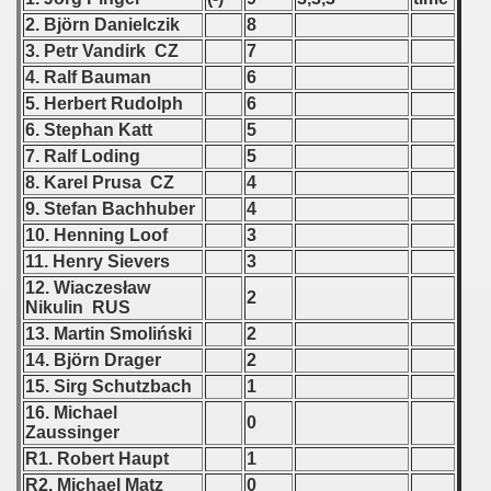
 1976
2. Björn Danielczik
8
3. Petr Vandirk CZ
7
 1977
4. Ralf Bauman
6
 1978
5. Herbert Rudolph
6
6. Stephan Katt
5
 1979
7. Ralf Loding
5
8. Karel Prusa CZ
4
 1980
9. Stefan Bachhuber
4
10. Henning Loof
3
 1981
11. Henry Sievers
3
12. Wiaczesław
 1982
2
Nikulin RUS
13. Martin Smoliński
2
 1983
14. Björn Drager
2
 1984
15. Sirg Schutzbach
1
16. Michael
0
 1985
Zaussinger
R1. Robert Haupt
1
 1986
R2. Michael Matz
0