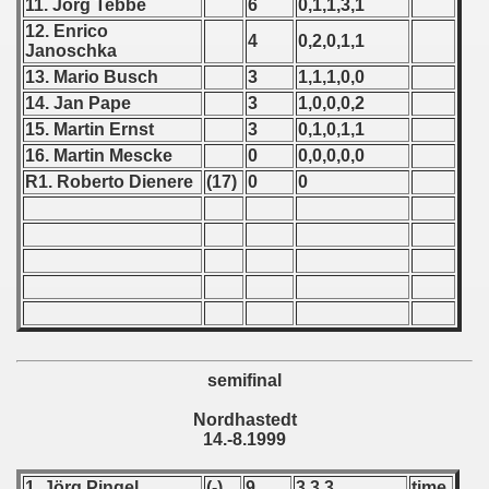
11. Jörg Tebbe
6
0,1,1,3,1
12. Enrico
 - 1966
4
0,2,0,1,1
Janoschka
13. Mario Busch
3
1,1,1,0,0
 - 1967
14. Jan Pape
3
1,0,0,0,2
 - 1968
15. Martin Ernst
3
0,1,0,1,1
16. Martin Mescke
0
0,0,0,0,0
 - 1969
R1. Roberto Dienere
(17)
0
0
 - 1970
 1971
 1972
 1973
semifinal
 1974
Nordhastedt
14.-8.1999
 1975
1. Jörg Pingel
(-)
9
3,3,3
time