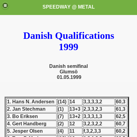
SPEEDWAY @ METAL
Danish Qualifications
1999
Danish semifinal
k for these speedway programms)
Glums
ö
01.05.1999
przedaż (My speedway programmes to exchange or sale)
ostwa Świata (World Speedway Championship)
1. Hans N. Andersen
(14)
14
3,3,3,3,2
60,3
2. Jan Stechman
(1)
13+3
2,3,3,2,3
61,3
 1936
3. Bo Eriksen
(7)
13+2
3,3,3,1,3
62,5
 1937
4. Gert Handberg
(2)
12
3,2,3,2,2
60,7
5. Jesper Olsen
(4)
11
f,3,2,3,3
60,2
 1938