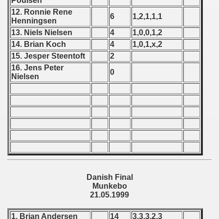
Poulsen
12. Ronnie Rene
6
1,2,1,1,1
 - 1966
Henningsen
13. Niels Nielsen
4
1,0,0,1,2
 - 1967
14. Brian Koch
4
1,0,1,x,2
15. Jesper Steentoft
2
 - 1968
16. Jens Peter
0
Nielsen
 - 1969
 - 1970
 1971
 1972
 1973
Danish Final
 1974
Munkebo
21.05.1999
 1975
1. Brian Andersen
14
3,3,3,2,3