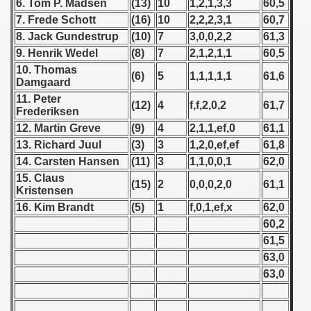
6. Tom P. Madsen
(13)
10
1,2,1,3,3
60,5
7. Frede Schott
(16)
10
2,2,2,3,1
60,7
 1939
8. Jack Gundestrup
(10)
7
3,0,0,2,2
61,3
9. Henrik Wedel
(8)
7
2,1,2,1,1
60,5
 1946
10. Thomas
(6)
5
1,1,1,1,1
61,6
Damgaard
 1947
11. Peter
(12)
4
f,f,2,0,2
61,7
Frederiksen
1948
12. Martin Greve
(9)
4
2,1,1,ef,0
61,1
13. Richard Juul
(3)
3
1,2,0,ef,ef
61,8
 1949
14. Carsten Hansen
(11)
3
1,1,0,0,1
62,0
 1950
15. Claus
(15)
2
0,0,0,2,0
61,1
Kristensen
 1951
16. Kim Brandt
(5)
1
f,0,1,ef,x
62,0
60,2
 - 1952
61,5
63,0
 - 1953
63,0
 - 1954