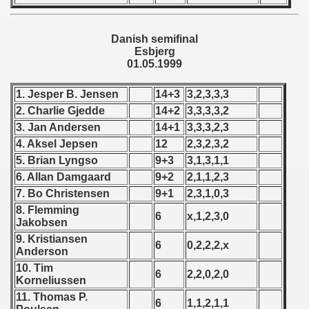
 - 1955
Danish semifinal
 - 1956
Esbjerg
01.05.1999
 - 1957
1. Jesper B. Jensen
14+3
3,2,3,3,3
 - 1958
2. Charlie Gjedde
14+2
3,3,3,3,2
3. Jan Andersen
14+1
3,3,3,2,3
 - 1959
4. Aksel Jepsen
12
2,3,2,3,2
 - 1960
5. Brian Lyngso
9+3
3,1,3,1,1
6. Allan Damgaard
9+2
2,1,1,2,3
 - 1961
7. Bo Christensen
9+1
2,3,1,0,3
8. Flemming
 - 1962
6
x,1,2,3,0
Jakobsen
9. Kristiansen
 - 1963
6
0,2,2,2,x
Anderson
10. Tim
 - 1964
6
2,2,0,2,0
Korneliussen
11. Thomas P.
 - 1965
6
1,1,2,1,1