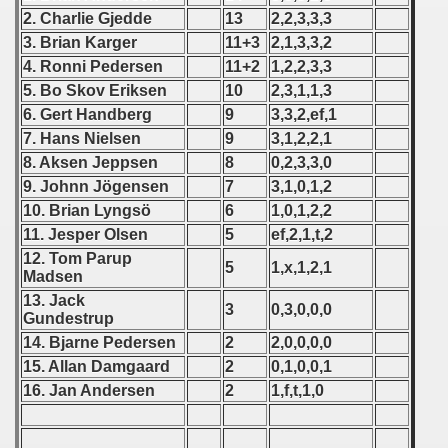
 1976
2. Charlie Gjedde
13
2,2,3,3,3
3. Brian Karger
11+3
2,1,3,3,2
 1977
4. Ronni Pedersen
11+2
1,2,2,3,3
5. Bo Skov Eriksen
10
2,3,1,1,3
 1978
6. Gert Handberg
9
3,3,2,ef,1
 1979
7. Hans Nielsen
9
3,1,2,2,1
8. Aksen Jeppsen
8
0,2,3,3,0
 1980
9. Johnn Jögensen
7
3,1,0,1,2
10. Brian Lyngsö
6
1,0,1,2,2
 1981
11. Jesper Olsen
5
ef,2,1,t,2
12. Tom Parup
 1982
5
1,x,1,2,1
Madsen
13. Jack
 1983
3
0,3,0,0,0
Gundestrup
14. Bjarne Pedersen
2
2,0,0,0,0
 1984
15. Allan Damgaard
2
0,1,0,0,1
16. Jan Andersen
2
1,f,t,1,0
 1985
 1986