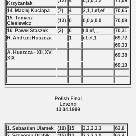
(12)
4
0,1,0,1,2
71,09
Krzyżaniak
 - 1966
14. Maciej Kuciapa
(7)
4
2,1,1,ef,ef
70,65
15. Tomasz
(13)
0
0,0,x,0,0
70,09
 - 1967
Cieślewicz
16. Paweł Staszek
(3)
0
t,0,ef,-,-
70,31
 - 1968
R. Andrzej Huszcza
1
ef,ef,1
69,72
69,33
 - 1969
A. Huszcza - XII, XV,
69,38
XIX
 - 1970
69,10
 1971
 1972
Polish Final
 1973
Leszno
13.04.1999
 1974
 1975
1. Sebastian Ułamek
(10)
15
3,3,3,3,3
62,6
2. Sławomir Drabik
(15)
12
3,3,3,3,0
62,4