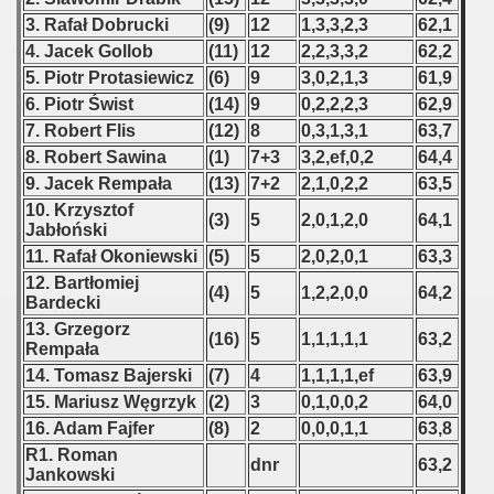
 1976
3. Rafał Dobrucki
(9)
12
1,3,3,2,3
62,1
4. Jacek Gollob
(11)
12
2,2,3,3,2
62,2
 1977
5. Piotr Protasiewicz
(6)
9
3,0,2,1,3
61,9
 1978
6. Piotr Świst
(14)
9
0,2,2,2,3
62,9
7. Robert Flis
(12)
8
0,3,1,3,1
63,7
 1979
8. Robert Sawina
(1)
7+3
3,2,ef,0,2
64,4
9. Jacek Rempała
(13)
7+2
2,1,0,2,2
63,5
 1980
10. Krzysztof
(3)
5
2,0,1,2,0
64,1
Jabłoński
 1981
11. Rafał Okoniewski
(5)
5
2,0,2,0,1
63,3
12. Bartłomiej
 1982
(4)
5
1,2,2,0,0
64,2
Bardecki
13. Grzegorz
 1983
(16)
5
1,1,1,1,1
63,2
Rempała
14. Tomasz Bajerski
(7)
4
1,1,1,1,ef
63,9
 1984
15. Mariusz Węgrzyk
(2)
3
0,1,0,0,2
64,0
16. Adam Fajfer
(8)
2
0,0,0,1,1
63,8
 1985
R1. Roman
dnr
63,2
Jankowski
 1986