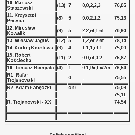
10. Mariusz
(13)
7
0,0,2,2,3
76,05
Staszewski
 1939
11. Krzysztof
(8)
5
0,0,2,1,2
75,13
Pecyna
 1946
12. Mirosław
(9)
5
2,2,ef,1,ef
76,94
Kowalik
 1947
13. Wiesław Jaguś
(12)
5
1,2,ef,2,ef
78,14
14. Andrej Korolows
(3)
4
1,1,1,ef,1
75,00
1948
15. Robert
(11)
2
0,0,ef,0,2
75,87
Kościecha
 1949
16. Tomasz Rempała
(4)
1
0,1,f/x,f,x/2m
76,54
R1. Rafał
 1950
0
t
75,55
Trojanowski
R2. Adam Łabędzki
dnr
75,08
 1951
75,11
 - 1952
R. Trojanowski - XX
74,54
 - 1953
 - 1954