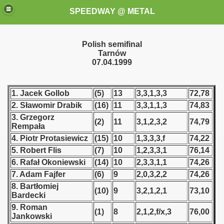
SPEEDWAY @ METAL
Polish semifinal
Tarnów
07.04.1999
1. Jacek Gollob
(5)
13
3,3,1,3,3
72,78
2. Sławomir Drabik
(16)
11
3,3,1,1,3
74,83
k for these speedway programms)
3. Grzegorz
(2)
11
3,1,2,3,2
74,79
Rempała
przedaż (My speedway programmes to exchange or sale)
4. Piotr Protasiewicz
(15)
10
1,3,3,3,f
74,22
5. Robert Flis
(7)
10
1,2,3,3,1
76,14
ostwa Świata (World Speedway Championship)
6. Rafał Okoniewski
(14)
10
2,3,3,1,1
74,26
7. Adam Fajfer
(6)
9
2,0,3,2,2
74,26
 1936
8. Bartłomiej
(10)
9
3,2,1,2,1
73,10
Bardecki
 1937
9. Roman
(1)
8
2,1,2,f/x,3
76,00
Jankowski
 1938