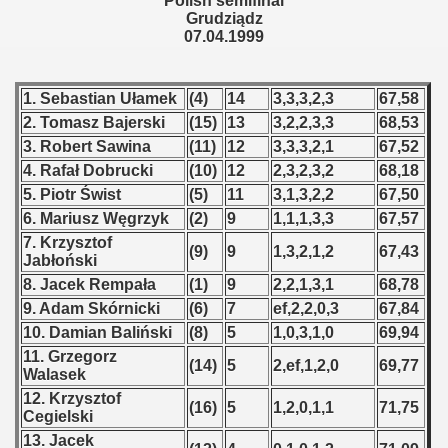
Polish semifinal
 - 1955
Grudziądz
07.04.1999
 - 1956
1. Sebastian Ułamek
(4)
14
3,3,3,2,3
67,58
 - 1957
2. Tomasz Bajerski
(15)
13
3,2,2,3,3
68,53
 - 1958
3. Robert Sawina
(11)
12
3,3,3,2,1
67,52
4. Rafał Dobrucki
(10)
12
2,3,2,3,2
68,18
 - 1959
5. Piotr Świst
(5)
11
3,1,3,2,2
67,50
6. Mariusz Węgrzyk
(2)
9
1,1,1,3,3
67,57
 - 1960
7. Krzysztof
(9)
9
1,3,2,1,2
67,43
Jabłoński
 - 1961
8. Jacek Rempała
(1)
9
2,2,1,3,1
68,78
9. Adam Skórnicki
(6)
7
ef,2,2,0,3
67,84
 - 1962
10. Damian Baliński
(8)
5
1,0,3,1,0
69,94
 - 1963
11. Grzegorz
(14)
5
2,ef,1,2,0
69,77
Walasek
 - 1964
12. Krzysztof
(16)
5
1,2,0,1,1
71,75
Cegielski
 - 1965
13. Jacek