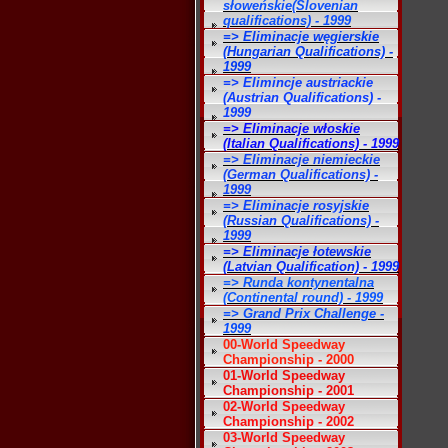
słoweńskie(Slovenian
qualifications) - 1999
=> Eliminacje węgierskie
(Hungarian Qualifications) -
1999
=> Elimincje austriackie
(Austrian Qualifications) -
1999
=> Eliminacje włoskie
(Italian Qualifications) - 1999
=> Eliminacje niemieckie
(German Qualifications) -
1999
=> Eliminacje rosyjskie
(Russian Qualifications) -
1999
=> Eliminacje łotewskie
(Latvian Qualification) - 1999
=> Runda kontynentalna
(Continental round) - 1999
=> Grand Prix Challenge -
1999
00-World Speedway
Championship - 2000
01-World Speedway
Championship - 2001
02-World Speedway
Championship - 2002
03-World Speedway