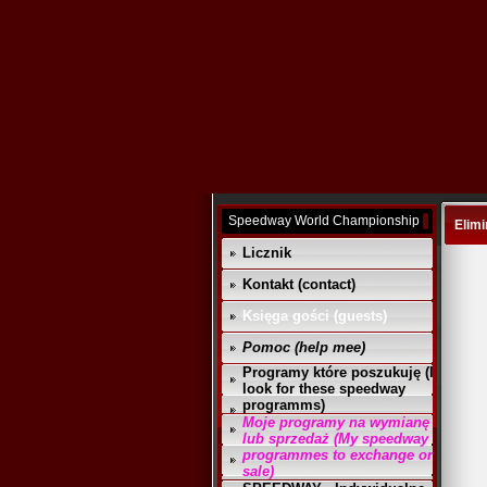
Speedway World Championship
Elimi
Licznik
Kontakt (contact)
Księga gości (guests)
Pomoc (help mee)
Programy które poszukuję (I
look for these speedway
programms)
Moje programy na wymianę
lub sprzedaż (My speedway
programmes to exchange or
sale)