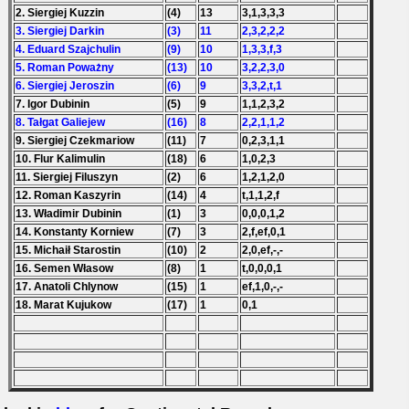
2. Siergiej Kuzzin
(4)
13
3,1,3,3,3
3. Siergiej Darkin
(3)
11
2,3,2,2,2
4. Eduard Szajchulin
(9)
10
1,3,3,f,3
5. Roman Poważny
(13)
10
3,2,2,3,0
6. Siergiej Jeroszin
(6)
9
3,3,2,t,1
7. Igor Dubinin
(5)
9
1,1,2,3,2
8. Tałgat Galiejew
(16)
8
2,2,1,1,2
9. Siergiej Czekmariow
(11)
7
0,2,3,1,1
10. Flur Kalimulin
(18)
6
1,0,2,3
11. Siergiej Filuszyn
(2)
6
1,2,1,2,0
12. Roman Kaszyrin
(14)
4
t,1,1,2,f
13. Władimir Dubinin
(1)
3
0,0,0,1,2
14. Konstanty Korniew
(7)
3
2,f,ef,0,1
15. Michaił Starostin
(10)
2
2,0,ef,-,-
16. Semen Własow
(8)
1
t,0,0,0,1
17. Anatoli Chlynow
(15)
1
ef,1,0,-,-
18. Marat Kujukow
(17)
1
0,1