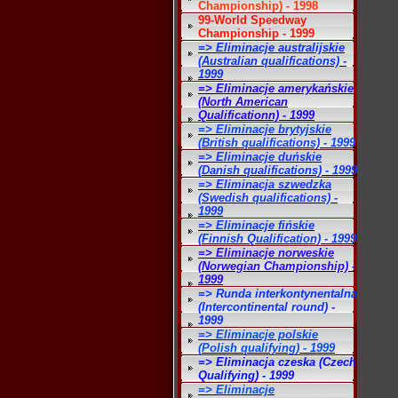
Championship) - 1998
99-World Speedway
Championship - 1999
=> Eliminacje australijskie
(Australian qualifications) -
1999
=> Eliminacje amerykańskie
(North American
Qualificationn) - 1999
=> Eliminacje brytyjskie
(British qualifications) - 1999
=> Eliminacje duńskie
(Danish qualifications) - 1999
=> Eliminacja szwedzka
(Swedish qualifications) -
1999
=> Eliminacje fińskie
(Finnish Qualification) - 1999
=> Eliminacje norweskie
(Norwegian Championship) -
1999
=> Runda interkontynentalna
(Intercontinental round) -
1999
=> Eliminacje polskie
(Polish qualifying) - 1999
=> Eliminacja czeska (Czech
Qualifying) - 1999
=> Eliminacje