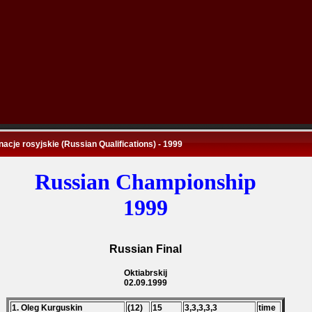
nacje rosyjskie (Russian Qualifications) - 1999
Russian Championship
1999
Russian Final
Oktiabrskij
02.09.1999
1. Oleg Kurguskin
(12)
15
3,3,3,3,3
time