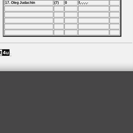
17. Oleg Judachin
(7)
0
f,-,-,-,-
;