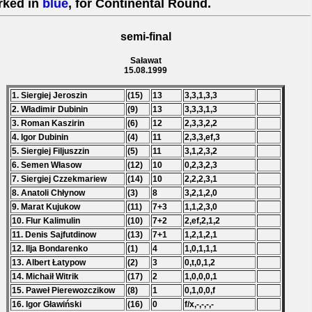
rked in
blue
, for Continental Round.
semi-final
Saławat
15.08.1999
1. Siergiej Jeroszin
(15)
13
3,3,1,3,3
2. Władimir Dubinin
(9)
13
3,3,3,1,3
3. Roman Kaszirin
(6)
12
2,3,3,2,2
4. Igor Dubinin
(4)
11
2,3,3,ef,3
5. Siergiej Filjuszzin
(5)
11
3,1,2,3,2
6. Semen Własow
(12)
10
0,2,3,2,3
7. Siergiej Czzekmariew
(14)
10
2,2,2,3,1
8. Anatoli Chłynow
(3)
8
3,2,1,2,0
9. Marat Kujukow
(11)
7+3
1,1,2,3,0
10. Flur Kalimulin
(10)
7+2
2,ef,2,1,2
11. Denis Sajfutdinow
(13)
7+1
1,2,1,2,1
12. Ilja Bondarenko
(1)
4
1,0,1,1,1
13. Albert Łatypow
(2)
3
0,t,0,1,2
14. Michaił Witrik
(17)
2
1,0,0,0,1
15. Paweł Pierewozczikow
(8)
1
0,1,0,0,f
16. Igor Gławiński
(16)
0
f/x,-,-,-,-