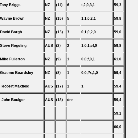
 Tony Briggs
NZ
(11)
6
t,2,0,3,1
59,3
 Wayne Brown
NZ
(15)
5
1,1,0,2,1
59,8
 David Bargh
NZ
(13)
3
0,1,0,2,0
59,0
 Steve Regeling
AUS
(2)
2
1,0,1,ef,0
59,8
 Mike Fullerton
NZ
(9)
1
0,0,f,0,1
61,0
 Graeme Beardsley
NZ
(8)
1
0,0,f/x,1,0
59,4
 Robert Maxfield
AUS
(17)
1
1
59,4
 John Boulger
AUS
(18)
dnr
59,4
59,1
60,0