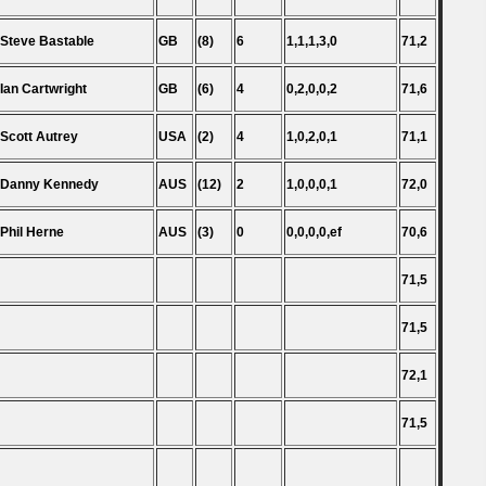
 Steve Bastable
GB
(8)
6
1,1,1,3,0
71,2
 Ian Cartwright
GB
(6)
4
0,2,0,0,2
71,6
 Scott Autrey
USA
(2)
4
1,0,2,0,1
71,1
 Danny Kennedy
AUS
(12)
2
1,0,0,0,1
72,0
 Phil Herne
AUS
(3)
0
0,0,0,0,ef
70,6
71,5
71,5
72,1
71,5