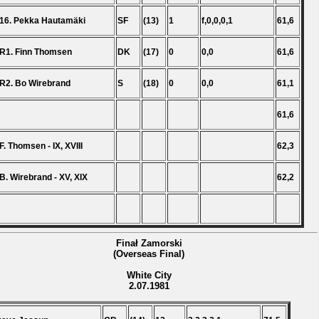
16. Pekka Hautamäki
SF
(13)
1
f,0,0,0,1
61,6
R1. Finn Thomsen
DK
(17)
0
0,0
61,6
R2. Bo Wirebrand
S
(18)
0
0,0
61,1
61,6
F. Thomsen - IX, XVIII
62,3
B. Wirebrand - XV, XIX
62,2
Finał Zamorski
(Overseas Final)
White City
2.07.1981