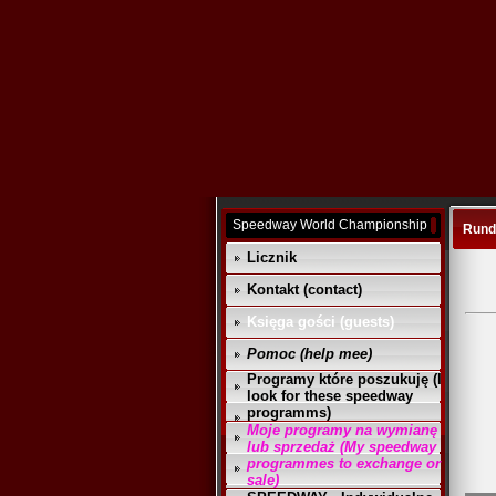
Speedway World Championship
Runda
Licznik
Kontakt (contact)
Księga gości (guests)
Pomoc (help mee)
Programy które poszukuję (I
look for these speedway
programms)
Moje programy na wymianę
lub sprzedaż (My speedway
programmes to exchange or
sale)