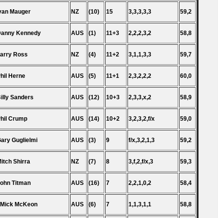
Ivan Mauger
NZ
(10)
15
3,3,3,3,3
59,2
Danny Kennedy
AUS
(1)
11+3
2,2,2,3,2
58,8
Larry Ross
NZ
(4)
11+2
3,1,1,3,3
59,7
Phil Herne
AUS
(5)
11+1
2,3,2,2,2
60,0
Billy Sanders
AUS
(12)
10+3
2,3,3,x,2
58,9
Phil Crump
AUS
(14)
10+2
3,2,3,2,f/x
59,0
Gary Guglielmi
AUS
(3)
9
f/x,3,2,1,3
59,2
Mitch Shirra
NZ
(7)
8
3,f,2,f/x,3
59,3
John Titman
AUS
(16)
7
2,2,1,0,2
58,4
 Mick McKeon
AUS
(6)
7
1,1,3,1,1
58,8