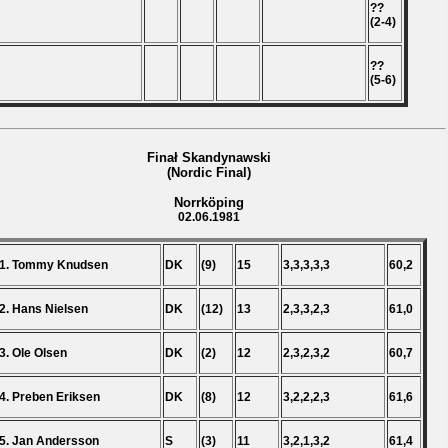
??
(2-4)
??
(5-6)
Finał Skandynawski
(Nordic Final)
Norrköping
02.06.1981
1. Tommy Knudsen
DK
(9)
15
3,3,3,3,3
60,2
2. Hans Nielsen
DK
(12)
13
2,3,3,2,3
61,0
3. Ole Olsen
DK
(2)
12
2,3,2,3,2
60,7
4. Preben Eriksen
DK
(8)
12
3,2,2,2,3
61,6
5. Jan Andersson
S
(3)
11
3,2,1,3,2
61,4