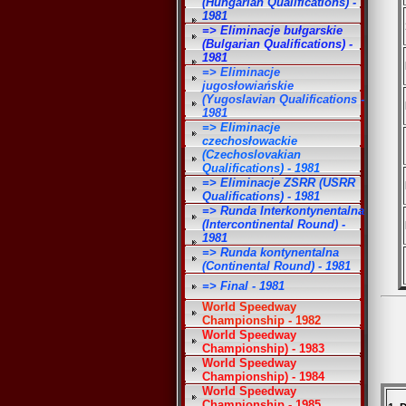
(Hungarian Qualifications) -
1981
=> Eliminacje bułgarskie
(Bulgarian Qualifications) -
1981
=> Eliminacje
jugosłowiańskie
(Yugoslavian Qualifications -
1981
=> Eliminacje
czechosłowackie
(Czechoslovakian
Qualifications) - 1981
=> Eliminacje ZSRR (USRR
Qualifications) - 1981
=> Runda Interkontynentalna
(Intercontinental Round) -
1981
=> Runda kontynentalna
(Continental Round) - 1981
=> Final - 1981
World Speedway
Championship - 1982
World Speedway
Championship) - 1983
World Speedway
Championship) - 1984
World Speedway
Championship - 1985