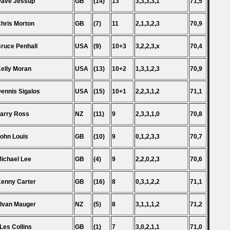
Dave Jessup
GB
(14)
13
3,3,3,3,1
71,5
Chris Morton
GB
(7)
11
2,1,3,2,3
70,9
Bruce Penhall
USA
(9)
10+3
3,2,2,3,x
70,4
Kelly Moran
USA
(13)
10+2
1,3,1,2,3
70,9
Dennis Sigalos
USA
(15)
10+1
2,2,3,1,2
71,1
Larry Ross
NZ
(11)
9
2,3,3,1,0
70,8
John Louis
GB
(10)
9
0,1,2,3,3
70,7
Michael Lee
GB
(4)
9
2,2,0,2,3
70,6
Kenny Carter
GB
(16)
8
0,3,1,2,2
71,1
 Ivan Mauger
NZ
(5)
8
3,1,1,1,2
71,2
 Les Collins
GB
(1)
7
3,0,2,1,1
71,0