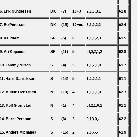
6. Erik Gundersen
DK
(7)
10+3
2,1,3,3,1
61,8
7. Bo Petersen
DK
(15)
10+ns
3,3,0,2,2
62,4
8. Kai Niemi
SF
(5)
8
1,1,1,2,3
61,5
9. Ari Koponen
SF
(11)
5
ef,0,2,1,2
62,8
10. Tommy Nilson
S
(4)
5
1,1,2,1,0
61,7
11. Hans Danielsson
S
(14)
5
1,2,0,1,1
61,1
12. Audun Ove Olsen
N
(10)
4
1,1,1,1,0
62,3
13. Rolf Gramstad
N
(1)
4
ef,2,1,0,1
61,1
14. Bernt Persson
S
(6)
3
0,f,3,0,-
62,2
15. Anders Michanek
S
(16)
2
2,0,-,-,-
61,9