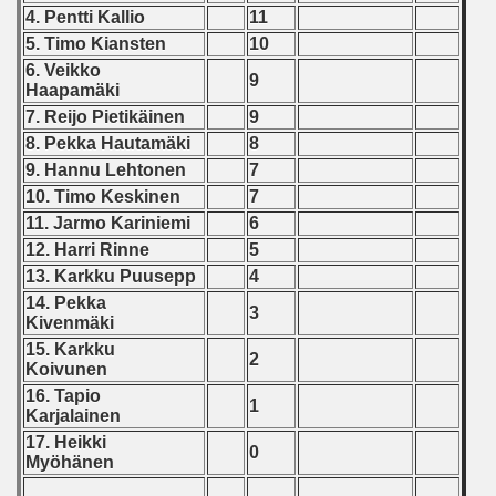
 1976
4. Pentti Kallio
11
5. Timo Kiansten
10
 1977
6. Veikko
9
Haapamäki
 1978
7. Reijo Pietikäinen
9
8. Pekka Hautam
äki
8
 1979
9. Hannu Lehtonen
7
10. Timo Keskinen
7
 1980
11. Jarmo Kariniemi
6
 1981
12. Harri Rinne
5
13. Karkku Puusepp
4
lian Qualifications) - 1981
14. Pekka
3
Kivenm
ä
ki
 Zealand Qualifications) - 1981
15. Karkku
2
Koivunen
an Qualification) - 1981
16. Tapio
1
Karjalainen
ualifacions) - 1981
17. Heikki
0
Myöhänen
Qualifications) - 1981