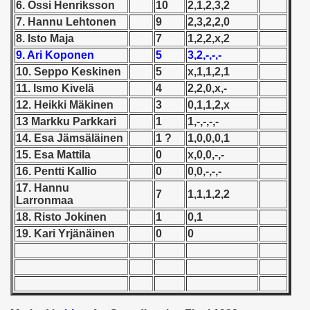
6. Ossi Henriksson
10
2,1,2,3,2
7. Hannu Lehtonen
9
2,3,2,2,0
 1939
8. Isto Maja
7
1,2,2,x,2
9. Ari Koponen
5
3,2,-,-,-
 1946
10. Seppo Keskinen
5
x,1,1,2,1
 1947
11. Ismo Kivelä
4
2,2,0,x,-
12. Heikki Mäkinen
3
0,1,1,2,x
1948
13 Markku Parkkari
1
1,-,-,-,-
14. Esa Jäms
ä
l
ä
inen
1 ?
1,0,0,0,1
 1949
15. Esa Mattila
0
x,0,0,-,-
16. Pentti Kallio
0
0,0,-,-,-
 1950
17. Hannu
7
1,1,1,2,2
Larronmaa
 1951
18. Risto Jokinen
1
0,1
 - 1952
19. Kari Yrjänäinen
0
0
 - 1953
 - 1954