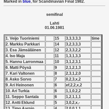
Marked in
blue
, for Scandinavian Final 1982.
 - 1955
 - 1956
semifinal
Lahti
 - 1957
01.06.1981
 - 1958
1. Veijo Tuoriniemi
15
3,3,3,3,3
time
2. Markku Parkkari
14
3,2,3,3,3
 - 1959
3. Esa Jämsäläinen
12
2,3,3,2,2
 - 1960
4. Iso Maja
11
1,3,1,3,3
5. Hannu Larronmaa
10
3,1,2,3,1
 - 1961
6. Matti Pöysä
9
2,1,2,1,3
7. Kari Valtonen
8
2,3,1,2,0
 - 1962
8. Asko Sorvo
7
0,2,3,x,2
9. Ari Heinonen
6
ef,2,2,x,2
 - 1963
10. Ari Turkia
6
1,1,0,2,2
 - 1964
11. Seppo Santala
6
1,2,1,1,1
12. Antti Eklund
5
3,0,2,x,-
 - 1965
13. Timo Aarnio
4
2,0,0,1,1