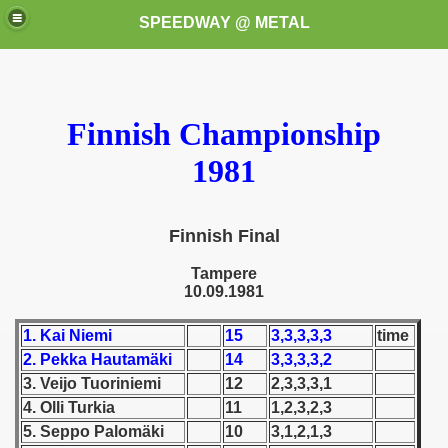
SPEEDWAY @ METAL
Finnish Championship
1981
k for these speedway programms)
Finnish Final
Tampere
przedaż (My speedway programmes to exchange or sale)
10.09.1981
ostwa Świata (World Speedway Championship)
1. Kai Niemi
15
3,3,3,3,3
time
2. Pekka Hautamäki
14
3,3,3,3,2
 1936
3. Veijo Tuoriniemi
12
2,3,3,3,1
 1937
4. Olli Turkia
11
1,2,3,2,3
5. Seppo Palomäki
10
3,1,2,1,3
 1938