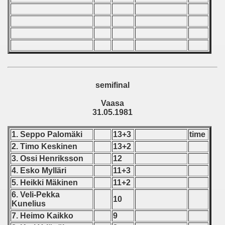
ification) - 1981
n Qualification) - 1981
fication) - 1981
Qualifications) - 1981
semifinal
 Qualifications) - 1981
Vaasa
31.05.1981
Qualifications) - 1981
1. Seppo Palomäki
13+3
time
fications) - 1981
2. Timo Keskinen
13+2
3. Ossi Henriksson
12
n Qualifications) - 1981
4. Esko Mylläri
11+3
5. Heikki Mäkinen
11+2
n Qualifications) - 1981
6. Veli-Pekka
10
Kunelius
goslavian Qualifications - 1981
7. Heimo Kaikko
9