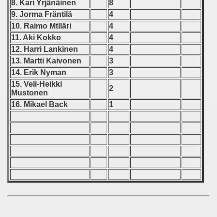
echoslovakian Qualifications) - 1981
8. Kari Yrjänäinen
8
9. Jorma Fräntilä
4
cations) - 1981
10. Raimo Mtlläri
4
11. Aki Kokko
4
rcontinental Round) - 1981
12. Harri Lankinen
4
13. Martti Kaivonen
3
tal Round) - 1981
14. Erik Nyman
3
15. Veli-Heikki
2
Mustonen
 1982
16. Mikael Back
1
 1983
 1984
 1985
 1986
 1987