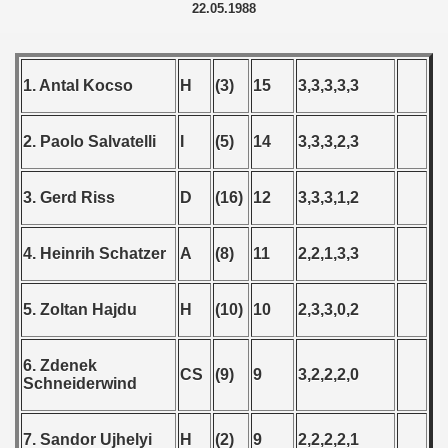
22.05.1988
1. Antal Kocso
H
(3)
15
3,3,3,3,3
2. Paolo Salvatelli
I
(5)
14
3,3,3,2,3
3. Gerd Riss
D
(16)
12
3,3,3,1,2
4. Heinrih Schatzer
A
(8)
11
2,2,1,3,3
5. Zoltan Hajdu
H
(10)
10
2,3,3,0,2
6. Zdenek
CS
(9)
9
3,2,2,2,0
Schneiderwind
7. Sandor Ujhelyi
H
(2)
9
2,2,2,2,1