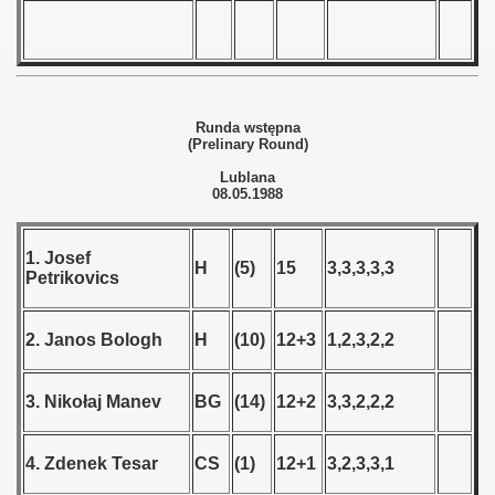
 - 1989
 - 1990
Runda wstępna
(Prelinary Round)
) - 1991
Lublana
08.05.1988
 - 1992
) - 1993
1. Josef
H
(5)
15
3,3,3,3,3
Petrikovics
) - 1994
2. Janos Bologh
H
(10)
12+3
1,2,3,2,2
ip - 1995
 - 1996
3. Nikołaj Manev
BG
(14)
12+2
3,3,2,2,2
 - 1997
4. Zdenek Tesar
CS
(1)
12+1
3,2,3,3,1
) - 1998