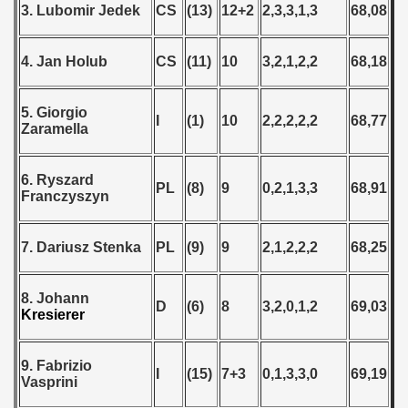
3. Lubomir Jedek
CS
(13)
12+2
2,3,3,1,3
68,08
4. Jan Holub
CS
(11)
10
3,2,1,2,2
68,18
 classe
5. Giorgio
I
(1)
10
2,2,2,2,2
68,77
p
Zaramella
fication Round
6. Ryszard
PL
(8)
9
0,2,1,3,3
68,91
Franczyszyn
f USSR
ship of USSR
7. Dariusz Stenka
PL
(9)
9
2,1,2,2,2
68,25
p
8. Johann
D
(6)
8
3,2,0,1,2
69,03
Kresierer
mpionship
nship
9. Fabrizio
I
(15)
7+3
0,1,3,3,0
69,19
Vasprini