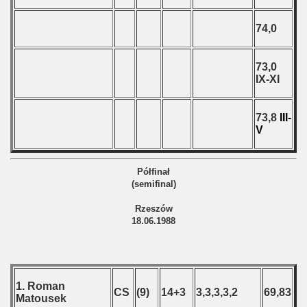
74,0
73,0
IX-XI
73,8
III-
V
Półfinał
(semifinal)
Rzeszów
18.06.1988
1. Roman
CS
(9)
14+3
3,3,3,3,2
69,83
Matousek