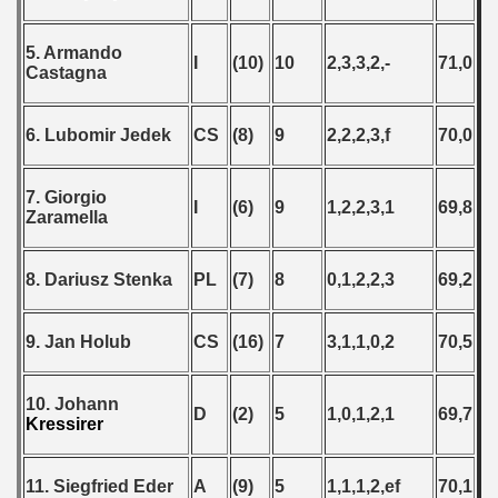
5. Armando
I
(10)
10
2,3,3,2,-
71,0
Castagna
6. Lubomir Jedek
CS
(8)
9
2,2,2,3,f
70,0
7. Giorgio
I
(6)
9
1,2,2,3,1
69,8
Zaramella
8. Dariusz Stenka
PL
(7)
8
0,1,2,2,3
69,2
9. Jan Holub
CS
(16)
7
3,1,1,0,2
70,5
10. Johann
D
(2)
5
1,0,1,2,1
69,7
Kressirer
11. Siegfried Eder
A
(9)
5
1,1,1,2,ef
70,1