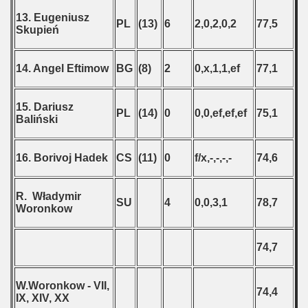
13. Eugeniusz
PL
(13)
6
2,0,2,0,2
77,5
Skupień
14. Angel Eftimow
BG
(8)
2
0,x,1,1,ef
77,1
15. Dariusz
PL
(14)
0
0,0,ef,ef,ef
75,1
Baliński
16. Borivoj Hadek
CS
(11)
0
f/x,-,-,-,-
74,6
R. Władymir
SU
4
0,0,3,1
78,7
Woronkow
74,7
W.Woronkow - VII,
74,4
IX, XIV, XX