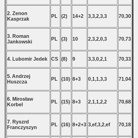
2. Zenon
PL
(2)
14+2
3,3,2,3,3
70,30
Kasprzak
3. Roman
PL
(3)
10
2,3,2,0,3
70,73
Jankowski
4. Lubomir Jedek
CS
(8)
9
3,3,0,2,1
70,33
5. Andrzej
PL
(10)
8+3
0,1,1,3,3
71,04
Huszcza
6. Mirosław
PL
(15)
8+3
2,1,1,2,2
70,68
Korbel
7. Ryszrd
PL
(16)
8+2+3
3,ef,3,2,ef
70,18
Franczyszyn