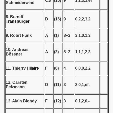
CS
(15)
9
1,2,3,3,ef
Schneiderwind
 1987
8. Berndt
ip - 1988
D
(16)
9
0,2,2,3,2
Transburger
lian Qualifications) - 1988
9. Robrt Funk
A
(1)
8+3
3,1,0,1,3
 Zealand Qualifications) - 1988
10. Andreas
 American Qualification) - 1988
A
(3)
8+2
1,1,1,2,3
Bössner
alifications) - 1988
11. Thierry
Hilaire
F
(8)
4
0,0,0,2,2
Qualifications) - 1988
ification) - 1988
12. Carsten
D
(11)
3
2,0,1,ef,-
Pelzmann
n Qualification) - 1988
13. Alain Blondy
F
(12)
3
0,1,2,0,-
ifications) - 1988