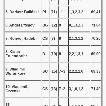
 1939
5. Dariusz Baliński
PL
(11)
11
1,3,2,3,2
69,41
 1946
6. Angel Eftimov
BG
(12)
9
0,1,3,2,3
71,64
 1947
7. Rorivoj Hadek
CS
(7)
9
2,1,3,1,2
70,20
1948
 1949
8. Klaus
D
(10)
9
2,2,1,3,1
69,99
Fruendorfer
 1950
9. Władimir
 1951
SU
(15)
7+3
2,2,2,1,0
69,33
Woronkow
 - 1952
10. Vlastimil,
CS
(13)
7+2
3,1,0,1,2
71,40
 - 1953
Crvenka
 - 1954
11.