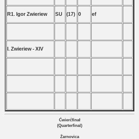
R1. Igor Zwieriew
SU
(17)
0
ef
I. Zwieriew - XIV
Ćwierćfinał
(Quarterfinal)
Żarnovica