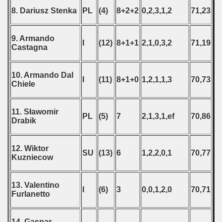
8. Dariusz Stenka
PL
(4)
8+2+2
0,2,3,1,2
71,23
9. Armando
I
(12)
8+1+1
2,1,0,3,2
71,19
Castagna
10. Armando Dal
I
(11)
8+1+0
1,2,1,1,3
70,73
Chiele
11. Sławomir
PL
(5)
7
2,1,3,1,ef
70,86
Drabik
12. Wiktor
SU
(13)
6
1,2,2,0,1
70,77
Kuzniecow
13. Valentino
I
(6)
3
0,0,1,2,0
70,71
Furlanetto
14. Gaspar