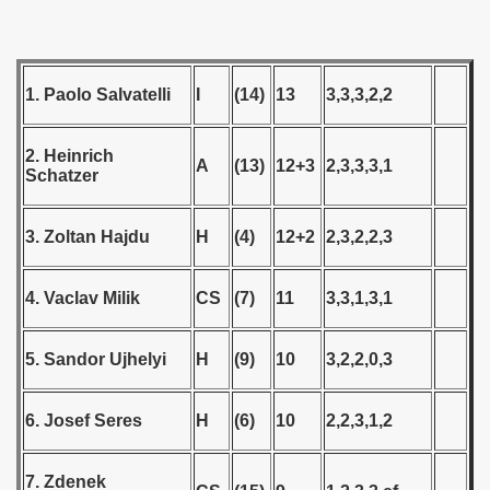
 1976
 1977
1. Paolo Salvatelli
I
(14)
13
3,3,3,2,2
 1978
 1979
2. Heinrich
A
(13)
12+3
2,3,3,3,1
Schatzer
 1980
3. Zoltan Hajdu
H
(4)
12+2
2,3,2,2,3
 1981
 1982
4. Vaclav Milik
CS
(7)
11
3,3,1,3,1
 1983
5. Sandor Ujhelyi
H
(9)
10
3,2,2,0,3
 1984
6. Josef Seres
H
(6)
10
2,2,3,1,2
 1985
 1986
7. Zdenek