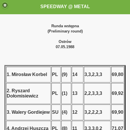
SPEEDWAY @ METAL
Runda wstępna
(Preliminary round)
Ostrów
07.05.1988
k for these speedway programms)
1. Mirosław Korbel
PL
(9)
14
3,3,2,3,3
69,80
przedaż (My speedway programmes to exchange or sale)
2. Ryszard
ostwa Świata (World Speedway Championship)
PL
(1)
13
2,2,3,3,3
69,92
Dołomisiewicz
 1936
3. Walery Gordiejew
SU
(4)
12
3,2,2,2,3
69,90
 1937
4. Andrzej Huszcza
PL
(8)
11
3,3,3,0,2
71,07
 1938