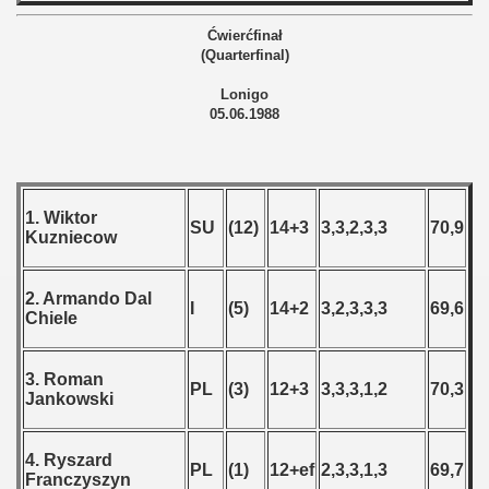
Ćwierćfinał
(Quarterfinal)
Lonigo
05.06.1988
1. Wiktor
SU
(12)
14+3
3,3,2,3,3
70,9
Kuzniecow
2. Armando Dal
I
(5)
14+2
3,2,3,3,3
69,6
Chiele
3. Roman
PL
(3)
12+3
3,3,3,1,2
70,3
Jankowski
4. Ryszard
PL
(1)
12+ef
2,3,3,1,3
69,7
Franczyszyn