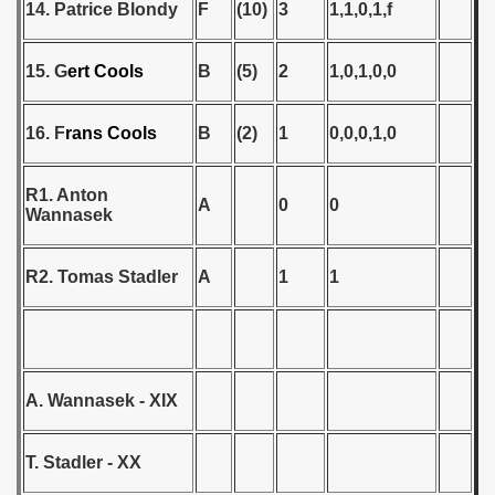
and Qualifications) - 1988
14. Patrice Blondy
F
(10)
3
1,1,0,1,f
 Qualifications) - 1988
15. G
ert
Cools
B
(5)
2
1,0,1,0,0
Qualifications) - 1988
16. F
rans
Cools
B
(2)
1
0,0,0,1,0
fications) - 1988
n Qualifications) - 1988
R1. Anton
A
0
0
Wannasek
 Qualification) - 1988
R2. Tomas Stadler
A
1
1
goslavian Qualifications) - 1988
echoslovakian Qualifications) - 1988
ations) - 1988
A. Wannasek - XIX
rcontinental Round) - 1988
T. Stadler - XX
tal Round) - 1988