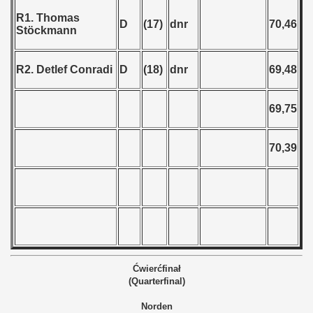
R1. Thomas
D
(17)
dnr
70,46
Stöckmann
R2. Detlef Conradi
D
(18)
dnr
69,48
69,75
70,39
Ćwierćfinał
(Quarterfinal)
Norden