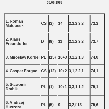
05.06.1988
1. Roman
CS
(3)
14
2,3,3,3,3
73,3
Matousek
2. Klaus
D
(9)
11
2,1,2,3,3
73,7
Freundorfer
3. Mirosław Korbel
PL
(15)
10+3
3,1,2,1,3
74,8
4. Gaspar Forgac
CS
(12)
10+2
3,1,3,2,1
74,1
5. Sławomir
PL
(1)
10+1
3,3,1,1,2
75,1
Drabik
6. Andrzej
PL
(5)
9
3,2,f,13
75,6
Huszcza