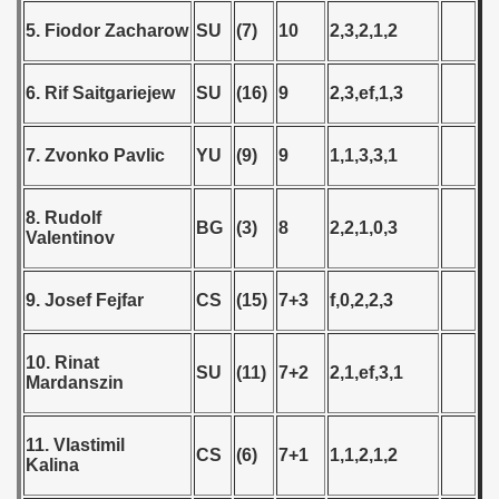
5. Fiodor Zacharow
SU
(7)
10
2,3,2,1,2
 - 1999
 - 2000
6. Rif Saitgariejew
SU
(16)
9
2,3,ef,1,3
 - 2001
7. Zvonko Pavlic
YU
(9)
9
1,1,3,3,1
 - 2002
8. Rudolf
BG
(3)
8
2,2,1,0,3
 - 2003
Valentinov
 - 2004
9. Josef Fejfar
CS
(15)
7+3
f,0,2,2,3
 - 2005
10. Rinat
SU
(11)
7+2
2,1,ef,3,1
 - 2006
Mardanszin
 - 2007
11. Vlastimil
CS
(6)
7+1
1,1,2,1,2
Kalina
 - 2008