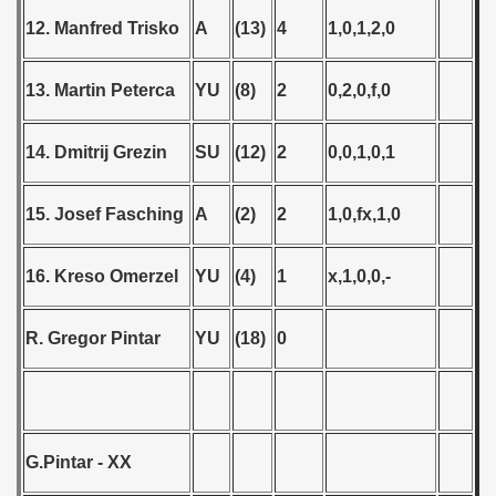
 - 2009
12. Manfred Trisko
A
(13)
4
1,0,1,2,0
 - 2010
13. Martin Peterca
YU
(8)
2
0,2,0,f,0
 - 2011
14. Dmitrij Grezin
SU
(12)
2
0,0,1,0,1
 - 2012
 - 2013
15. Josef Fasching
A
(2)
2
1,0,fx,1,0
 - 2014
16. Kreso Omerzel
YU
(4)
1
x,1,0,0,-
 - 2015
R. Gregor Pintar
YU
(18)
0
 - 2016
 - 2018
 - 2017
G.Pintar - XX
 - 2019