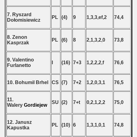
7. Ryszard
PL
(4)
9
1,3,3,ef,2
74,4
Dołomisiewicz
8. Zenon
PL
(6)
8
2,1,3,2,0
73,8
Kasprzak
9. Valentino
I
(16)
7+3
1,2,2,2,f
76,6
Furlanetto
10. Bohumil Brhel
CS
(7)
7+2
1,2,0,3,1
76,5
11.
SU
(2)
7+t
0,2,1,2,2
75,0
Walery
Gordiejew
12. Janusz
PL
(10)
6
1,3,1,0,1
74,8
Kapustka