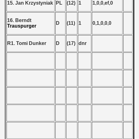
15. Jan Krzystyniak
PL
(12)
1
1,0,0,ef,0
16. Berndt
D
(11)
1
0,1,0,0,0
Trauspurger
R1. Tomi Dunker
D
(17)
dnr