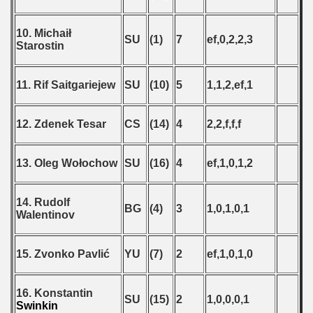
10. Michaił
SU
(1)
7
ef,0,2,2,3
Starostin
11. Rif Saitgariejew
SU
(10)
5
1,1,2,ef,1
12. Zdenek Tesar
CS
(14)
4
2,2,f,f,f
13. Oleg Wołochow
SU
(16)
4
ef,1,0,1,2
14. Rudolf
BG
(4)
3
1,0,1,0,1
Walentinov
15. Zvonko Pavlić
YU
(7)
2
ef,1,0,1,0
16. Konstantin
SU
(15)
2
1,0,0,0,1
Swinkin