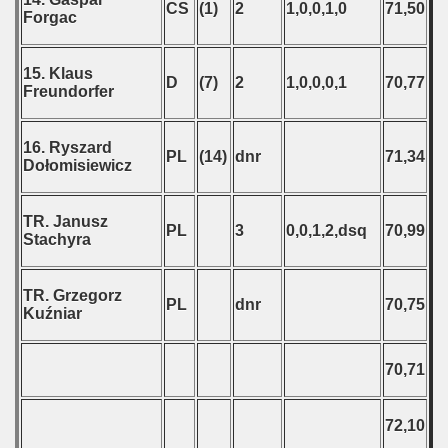
CS
(1)
2
1,0,0,1,0
71,50
Forgac
15. Klaus
D
(7)
2
1,0,0,0,1
70,77
Freundorfer
16. Ryszard
PL
(14)
dnr
71,34
Dołomisiewicz
TR. Janusz
PL
3
0,0,1,2,dsq
70,99
Stachyra
TR. Grzegorz
PL
dnr
70,75
Kuźniar
70,71
72,10