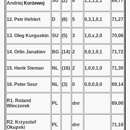
SU
(2)
6
1,1,1,2,1
69,77
Andriej
Korżewoj
 - 1955
 - 1956
12. Petr Hehlert
D
(6)
5
0,3,1,0,1
71,27
 - 1957
13. Oleg Kurguskin
SU
(5)
3
1,0,x,2,0
70,06
 - 1958
14. Orlin Janakiev
BG
(14)
2
0,0,1,0,1
71,72
 - 1959
 - 1960
15. Henk Steman
NL
(16)
2
1,0,0,1,0
71,30
 - 1961
16. Peter Seur
NL
(3)
0
0,0,0,0,0
69,14
 - 1962
R1. Roland
 - 1963
PL
dnr
69,00
Wieczorek
 - 1964
R2. Krzysztof
PL
dnr
71,10
Okupski
 - 1965