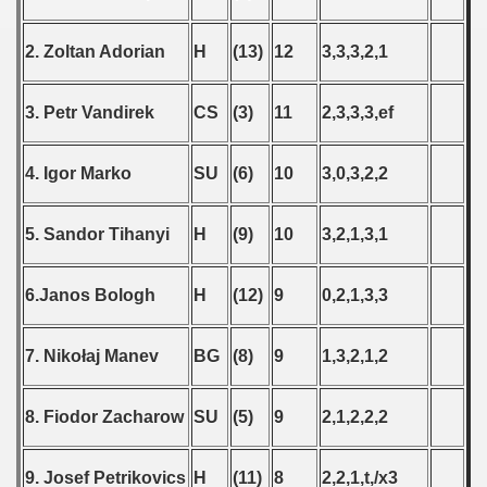
2. Zoltan Adorian
H
(13)
12
3,3,3,2,1
3. Petr Vandirek
CS
(3)
11
2,3,3,3,ef
4. Igor Marko
SU
(6)
10
3,0,3,2,2
5. Sandor Tihanyi
H
(9)
10
3,2,1,3,1
6.Janos Bologh
H
(12)
9
0,2,1,3,3
7. Nikołaj Manev
BG
(8)
9
1,3,2,1,2
8. Fiodor Zacharow
SU
(5)
9
2,1,2,2,2
9. Josef Petrikovics
H
(11)
8
2,2,1,t,/x3