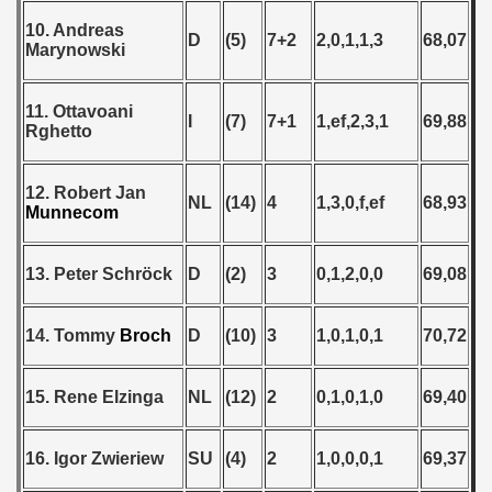
10. Andreas
D
(5)
7+2
2,0,1,1,3
68,07
Marynowski
11. Ottavoani
I
(7)
7+1
1,ef,2,3,1
69,88
Rghetto
12. Robert Jan
NL
(14)
4
1,3,0,f,ef
68,93
Munnecom
13. Peter Schröck
D
(2)
3
0,1,2,0,0
69,08
14. Tommy
Broch
D
(10)
3
1,0,1,0,1
70,72
15. Rene Elzinga
NL
(12)
2
0,1,0,1,0
69,40
16. Igor Zwieriew
SU
(4)
2
1,0,0,0,1
69,37