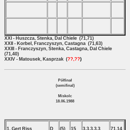
XXI - Huszcza, Stenka, Dal Chiele (71,71)
XXII - Korbel, Franczyszyn, Castagna (71,63)
XXIII - Franczyszyn, Stenka, Castagna, Dal Chiele
(71,40)
XXIV - Matousek, Kasprzak (
??,??
)
Półfinał
(semifinal)
Miskolc
18.06.1988
1. Gert Riss
D
(5)
15
3,3,3,3,3
71,14