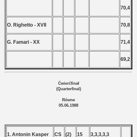
70,4
O. Righetto - XVII
70,8
G. Famari - XX
71,4
69,2
Ćwierćfinał
(Quarterfinal)
Równe
05.06.1988
1. Antonin Kasper
CS
(2)
15
3,3,3,3,3