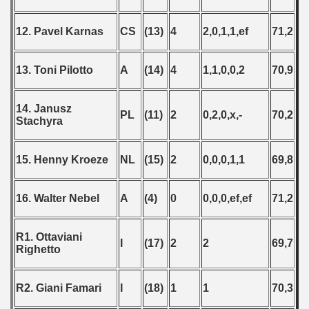
12. Pavel Karnas
CS
(13)
4
2,0,1,1,ef
71,2
13. Toni Pilotto
A
(14)
4
1,1,0,0,2
70,9
14. Janusz
PL
(11)
2
0,2,0,x,-
70,2
Stachyra
15. Henny Kroeze
NL
(15)
2
0,0,0,1,1
69,8
16. Walter Nebel
A
(4)
0
0,0,0,ef,ef
71,2
R1. Ottaviani
I
(17)
2
2
69,7
Righetto
R2. Giani Famari
I
(18)
1
1
70,3