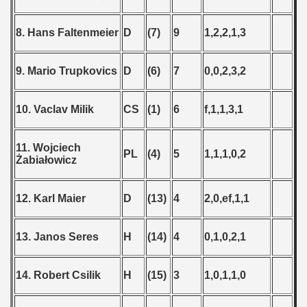
8. Hans Faltenmeier
D
(7)
9
1,2,2,1,3
9. Mario Trupkovics
D
(6)
7
0,0,2,3,2
10. Vaclav Milik
CS
(1)
6
f,1,1,3,1
11. Wojciech
PL
(4)
5
1,1,1,0,2
Żabiałowicz
12. Karl Maier
D
(13)
4
2,0,ef,1,1
13. Janos Seres
H
(14)
4
0,1,0,2,1
14. Robert Csilik
H
(15)
3
1,0,1,1,0