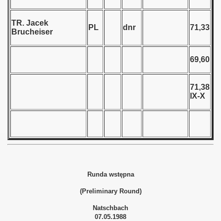
 - 1966
TR. Jacek
PL
dnr
71,33
Brucheiser
 - 1967
 - 1968
69,60
 - 1969
71,38
IX-X
 - 1970
 1971
 1972
 1973
Runda wstępna
 1974
(Preliminary Round)
 1975
Natschbach
07.05.1988