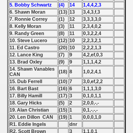
5. Bobby Schwartz
(4)
14
1,4,4,2,3
 1939
6. Shawn Moran
(13)
13
3,4,3,f,3
7. Ronnie Correy
(1)
12
3,3,3,3,0
 1946
8. Kelly Moran
(3)
11
2,3,4,0,2
9. Randy Green
(8)
11
0,3,2,2,4
 1947
10. Steve Lucero
(12)
10
2,2,3,2,1
11. Ed Castro
(20)
10
2,2,2,1,3
1948
12. Lance King
(7)
9
4,2,ef,0,3
13. Brad Oxley
(9)
9
1,1,1,4,2
 1949
14. Shawn Vanables
(18)
8
1,0,2,4,1
CAN
 1950
15. Dub Ferrell
(10)
7
3,0,ef,2,2
 1951
16. Bart Bast
(16)
6
1,1,1,3,0
17. Billy Hamill
(17)
3
0,1,0,1,1
 - 1952
18. Gary Hicks
(5)
2
2,0,0,-,-
19. Alan Christian
(15)
1
0,1,-,-,-
 - 1953
20. Len Dillon CAN
(19)
1
0,0,0,1,0
R1. Eddie Ingels
dnr
 - 1954
R2. Scott Brown
3
1,1,0,1