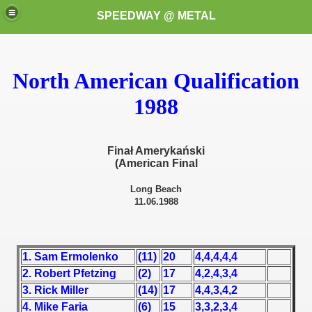
SPEEDWAY @ METAL
North American Qualification
1988
Finał Amerykański
k for these speedway programms)
(American Final
Long Beach
przedaż (My speedway programmes to exchange or sale)
11.06.1988
ostwa Świata (World Speedway Championship)
 1936
1. Sam Ermolenko
(11)
20
4,4,4,4,4
2. Robert Pfetzing
(2)
17
4,2,4,3,4
 1937
3. Rick Miller
(14)
17
4,4,3,4,2
4. Mike Faria
(6)
15
3,3,2,3,4
 1938