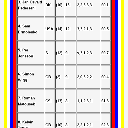
3. Jan Osvald
DK
(10)
13
2,2,3,3,3
60,1
Pedersen
 1939
 1946
4. Sam
USA
(14)
12
3,3,2,1,3
60,5
Ermolenko
 1947
1948
5. Per
S
(12)
9
x,3,1,2,3
69,7
Jonsson
 1949
 1950
6. Simon
GB
(2)
9
2,0,3,2,2
60,4
Wigg
 1951
 - 1952
7. Roman
CS
(13)
8
1,1,2,3,1
61,3
Matousek
 - 1953
 - 1954
8. Kelvin
GB
(16)
8
2,2,1,2,1
62,3