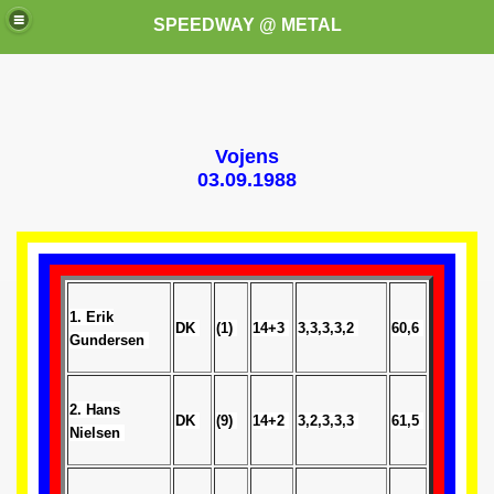
SPEEDWAY @ METAL
Vojens
03.09.1988
k for these speedway programms)
przedaż (My speedway programmes to exchange or sale)
1. Erik
DK
(1)
14+3
3,3,3,3,2
60,6
Gundersen
ostwa Świata (World Speedway Championship)
 1936
2. Hans
DK
(9)
14+2
3,2,3,3,3
61,5
Nielsen
 1937
 1938