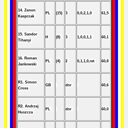
 - 1966
14. Zenon
PL
(15)
3
0,0,2,1,0
61,5
Kasprzak
 - 1967
 - 1968
15. Sandor
H
(8)
3
1,0,0,1,1
60,1
Tihanyi
 - 1969
 - 1970
16. Roman
PL
(4)
2
0,1,1,0,ret
60,8
Jankowski
 1971
 1972
R1. Simon
GB
dnr
60,6
Cross
 1973
R2. Andrzej
 1974
PL
dnr
60,0
Huszcza
 1975