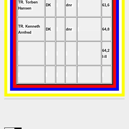
TR. Torben
 1976
DK
dnr
61,6
Hansen
 1977
TR. Kenneth
 1978
DK
dnr
64,8
Arnfred
 1979
64,2
 1980
I-II
 1981
 1982
 1983
 1984
 1985
 1986