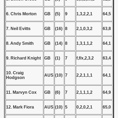
 1939
6. Chris Morton
GB
(5)
9
1,3,2,2,1
64,5
 1946
7. Neil Evitts
GB
(16)
8
2,1,0,3,2
63,8
 1947
8. Andy Smith
GB
(14)
8
1,3,1,1,2
64,1
1948
 1949
9. Richard Knight
GB
(1)
7
f,f/x,2,3,2
63,4
 1950
10. Craig
AUS
(10)
7
2,2,1,1,1
64,1
 1951
Hodgson
 - 1952
11. Marvyn Cox
GB
(6)
7
2,1,1,1,2
64,9
 - 1953
12. Mark Fiora
AUS
(10)
5
0,2,0,2,1
65,0
 - 1954