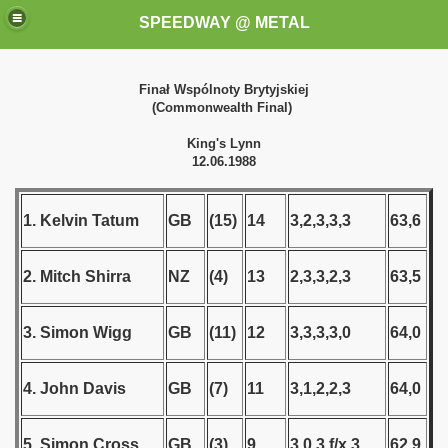
SPEEDWAY @ METAL
Finał Wspólnoty Brytyjskiej
(Commonwealth Final)
King's Lynn
12.06.1988
1. Kelvin Tatum
GB
(15)
14
3,2,3,3,3
63,6
k for these speedway programms)
przedaż (My speedway programmes to exchange or sale)
2. Mitch Shirra
NZ
(4)
13
2,3,3,2,3
63,5
ostwa Świata (World Speedway Championship)
3. Simon Wigg
GB
(11)
12
3,3,3,3,0
64,0
 1936
4. John Davis
GB
(7)
11
3,1,2,2,3
64,0
 1937
5. Simon Cross
GB
(3)
9
3,0,3,f/x,3
62,9
 1938