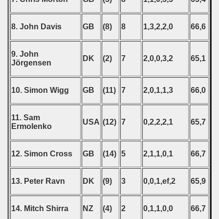
8. John Davis
GB
(8)
8
1,3,2,2,0
66,6
 classe
9. John
DK
(2)
7
2,0,0,3,2
65,1
Jörgensen
p
fication Round
10. Simon Wigg
GB
(11)
7
2,0,1,1,3
66,0
f USSR
11. Sam
USA
(12)
7
0,2,2,2,1
65,7
Ermolenko
ship of USSR
p
12. Simon Cross
GB
(14)
5
2,1,1,0,1
66,7
mpionship
13. Peter Ravn
DK
(9)
3
0,0,1,ef,2
65,9
nship
14. Mitch Shirra
NZ
(4)
2
0,1,1,0,0
66,7