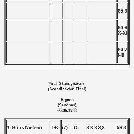
and Qualifications) - 1988
65,3
 Qualifications) - 1988
Qualifications) - 1988
64,6
X-XI
fications) - 1988
64,2
n Qualifications) - 1988
I-III
 Qualification) - 1988
goslavian Qualifications) - 1988
Finał Skandynawski
(Scandinavian Final)
echoslovakian Qualifications) - 1988
Elgane
ations) - 1988
(Sandnes)
05.06.1988
rcontinental Round) - 1988
1. Hans Nielsen
DK
(7)
15
3,3,3,3,3
59,8
tal Round) - 1988