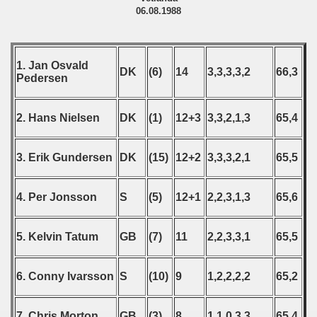
06.08.1988
 - 2020
 - 2021
1. Jan Osvald
DK
(6)
14
3,3,3,3,2
66,3
Pedersen
 - 2022
 - 2023
2. Hans Nielsen
DK
(1)
12+3
3,3,2,1,3
65,4
 - 2024
3. Erik Gundersen
DK
(15)
12+2
3,3,3,2,1
65,5
 - 2025
4. Per Jonsson
S
(5)
12+1
2,2,3,1,3
65,6
5. Kelvin Tatum
GB
(7)
11
2,2,3,3,1
65,5
6. Conny Ivarsson
S
(10)
9
1,2,2,2,2
65,2
7. Chris Morton
GB
(3)
8
1,1,0,3,3
65,4