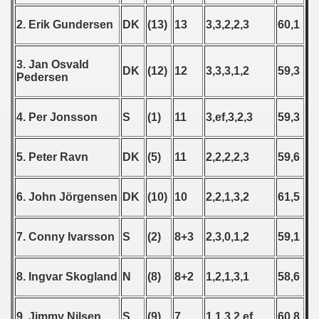
2. Erik Gundersen
DK
(13)
13
3,3,2,2,3
60,1
 - 1989
3. Jan Osvald
DK
(12)
12
3,3,3,1,2
59,3
 - 1990
Pedersen
) - 1991
4. Per Jonsson
S
(1)
11
3,ef,3,2,3
59,3
 - 1992
5. Peter Ravn
DK
(5)
11
2,2,2,2,3
59,6
) - 1993
) - 1994
6. John Jörgensen
DK
(10)
10
2,2,1,3,2
61,5
ip - 1995
7. Conny Ivarsson
S
(2)
8+3
2,3,0,1,2
59,1
 - 1996
8. Ingvar Skogland
N
(8)
8+2
1,2,1,3,1
58,6
 - 1997
9. Jimmy Nilsen
S
(9)
7
1,1,3,2,ef
60,8
) - 1998