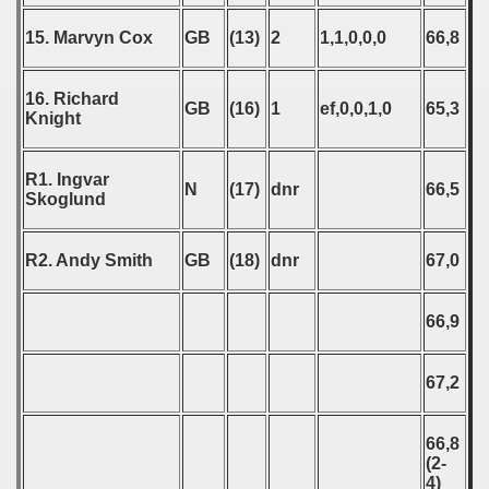
15. Marvyn Cox
GB
(13)
2
1,1,0,0,0
66,8
16. Richard
GB
(16)
1
ef,0,0,1,0
65,3
Knight
R1. Ingvar
N
(17)
dnr
66,5
Skoglund
R2. Andy Smith
GB
(18)
dnr
67,0
66,9
67,2
66,8
(2-
4)