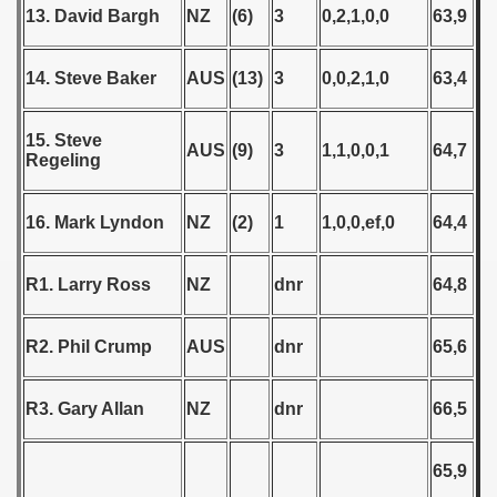
13. David Bargh
NZ
(6)
3
0,2,1,0,0
63,9
 - 1955
 - 1956
14. Steve Baker
AUS
(13)
3
0,0,2,1,0
63,4
 - 1957
15. Steve
AUS
(9)
3
1,1,0,0,1
64,7
 - 1958
Regeling
 - 1959
16. Mark Lyndon
NZ
(2)
1
1,0,0,ef,0
64,4
 - 1960
R1. Larry Ross
NZ
dnr
64,8
 - 1961
 - 1962
R2. Phil Crump
AUS
dnr
65,6
 - 1963
R3. Gary Allan
NZ
dnr
66,5
 - 1964
65,9
 - 1965