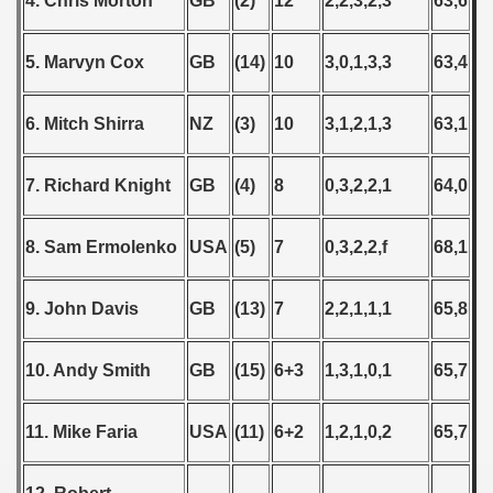
4. Chris Morton
GB
(2)
12
2,2,3,2,3
63,6
 1976
 1977
5. Marvyn Cox
GB
(14)
10
3,0,1,3,3
63,4
 1978
6. Mitch Shirra
NZ
(3)
10
3,1,2,1,3
63,1
 1979
7. Richard Knight
GB
(4)
8
0,3,2,2,1
64,0
 1980
 1981
8. Sam Ermolenko
USA
(5)
7
0,3,2,2,f
68,1
 1982
9. John Davis
GB
(13)
7
2,2,1,1,1
65,8
 1983
10. Andy Smith
GB
(15)
6+3
1,3,1,0,1
65,7
 1984
 1985
11. Mike Faria
USA
(11)
6+2
1,2,1,0,2
65,7
 1986