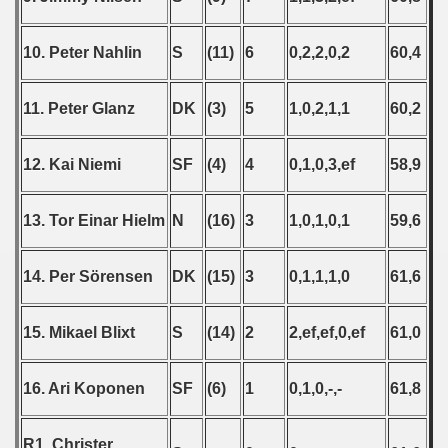
 - 1999
10. Peter Nahlin
S
(11)
6
0,2,2,0,2
60,4
 - 2000
11. Peter Glanz
DK
(3)
5
1,0,2,1,1
60,2
 - 2001
12. Kai Niemi
SF
(4)
4
0,1,0,3,ef
58,9
 - 2002
 - 2003
13. Tor Einar Hielm
N
(16)
3
1,0,1,0,1
59,6
 - 2004
14. Per Sörensen
DK
(15)
3
0,1,1,1,0
61,6
 - 2005
15. Mikael Blixt
S
(14)
2
2,ef,ef,0,ef
61,0
 - 2006
 - 2007
16. Ari Koponen
SF
(6)
1
0,1,0,-,-
61,8
 - 2008
R1. Christer