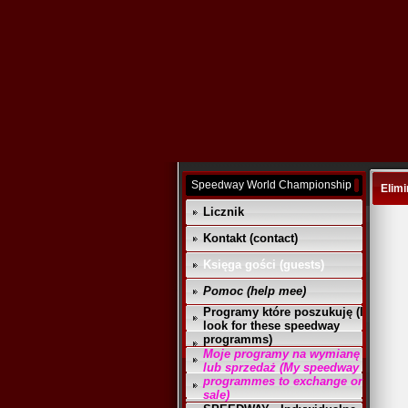
Speedway World Championship
Elimi
Licznik
Kontakt (contact)
Księga gości (guests)
Pomoc (help mee)
Programy które poszukuję (I
look for these speedway
programms)
Moje programy na wymianę
lub sprzedaż (My speedway
programmes to exchange or
sale)