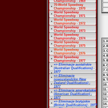
Championship - 1969
70-World Speedway
Championship - 1970
World Speedway
Championship - 1971
World Speedway
Championship - 1972
World Speedway
Championship - 1973
World Speedway
Championship - 1974
1. 
World Speedway
Championship - 1975
2. 
World Speedway
3. 
Championship - 1976
4. 
World Speedway
Championship - 1977
5. 
=> Eliminacje austaliskie
6. 
(Australian Qualifications) -
7. 
1977
8. 
=> Eliminacje
nowozelandzkie (New
9. 
Zealand Qualifications) -
10.
1977
11.
=> Eliminacje amerykańskie
(American Qualification) -
12.
1977
13.
=> Eliminacje brytyjskie
14.
(British Qualifications) - 1977