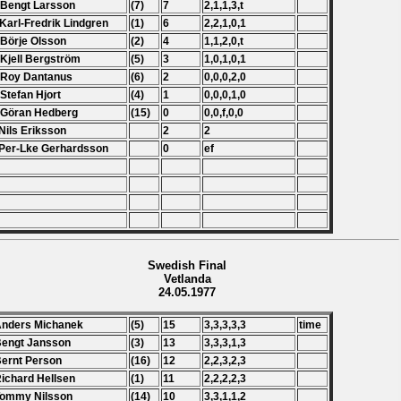
 Bengt Larsson
(7)
7
2,1,1,3,t
 Karl-Fredrik Lindgren
(1)
6
2,2,1,0,1
 Börje Olsson
(2)
4
1,1,2,0,t
 Kjell Bergström
(5)
3
1,0,1,0,1
 Roy Dantanus
(6)
2
0,0,0,2,0
 Stefan Hjort
(4)
1
0,0,0,1,0
 Göran Hedberg
(15)
0
0,0,f,0,0
Nils Eriksson
2
2
Per-Lke Gerhardsson
0
ef
Swedish Final
Vetlanda
24.05.1977
Anders Michanek
(5)
15
3,3,3,3,3
time
Bengt Jansson
(3)
13
3,3,3,1,3
Bernt Person
(16)
12
2,2,3,2,3
Richard Hellsen
(1)
11
2,2,2,2,3
Tommy Nilsson
(14)
10
3,3,1,1,2