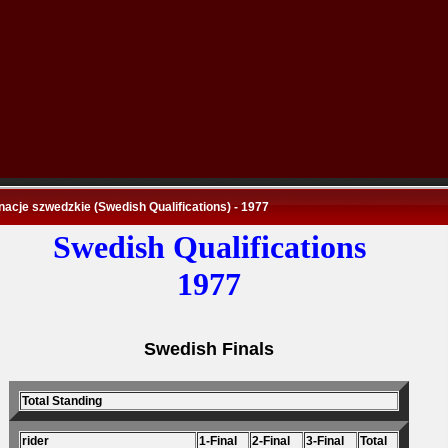
nacje szwedzkie (Swedish Qualifications) - 1977
Swedish Qualifications
1977
Swedish Finals
Total Standing
rider
1-Final
2-Final
3-Final
Total