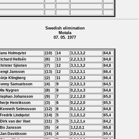
Swedish elimination
Motala
07. 05. 1977
Hans Holmqvist
(10)
14
3,3,3,3,2
64,6
Richard Hellsén
(6)
13
2,2,3,3,3
64,8
Christer Sjösten
(7)
12
3,3,1,3,2
64,8
Bengt Jansson
(13)
12
3,3,2,3,1
66,4
Börje Klingberg
(2)
11
3,0,3,2,3
66,4
Conny Samuelsson
(4)
9
2,3,0,1,3
64,5
Olle Nygren
(8)
8
0,2,3,x,3
64,6
Stephan Johansson
(9)
7
2,2,1,2,0
65,0
Therje Henriksson
(3)
6
0,2,2,2,0
65,5
 Kenneth Selmosson
(12)
6
0,1,1,2,2
64,8
 Fredrik Lindqvist
(14)
5
1,1,0,1,2
65,4
 Dirk van der Voet
(11)
5
1,1,2,1,x
64,2
 Bo Jansson
(5)
4
1,f,2,0,1
65,8
 Jan Davidsson
(16)
4
2,0,x,1,1
65,4