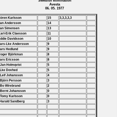
Swedish elimination
Avesta
06. 05. 1977
Sören Karlsson
15
3,3,3,3,3
Jan Andersson
14
Jan Simensen
13
Karl-Erik Claesson
11
Eddie Davidsson
10
Lars-Lke Andersson
9
Lars Hedlund
9
Roger Björkman
8
Lars Ericsson
8
 Jan Holmqvist
5
 Lke Dovhed
5
 Leif Johansson
4
 Björn Persson
3
 Bo Wirebrand
2
 Bernt Johansson
0
 Tomy Karlsson
0
Harald Sandberg
3