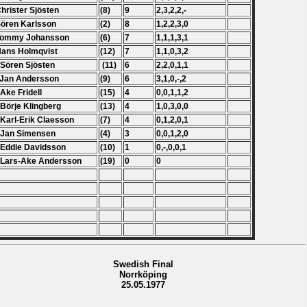
Christer Sjösten
(8)
9
2,3,2,2,-
Sören Karlsson
(2)
8
1,2,2,3,0
 Tommy Johansson
(6)
7
1,1,1,3,1
Hans Holmqvist
(12)
7
1,1,0,3,2
 Sören Sjösten
(11)
6
2,2,0,1,1
 Jan Andersson
(9)
6
3,1,0,-,2
 Ake Fridell
(15)
4
0,0,1,1,2
 Börje Klingberg
(13)
4
1,0,3,0,0
 Karl-Erik Claesson
(7)
4
0,1,2,0,1
 Jan Simensen
(4)
3
0,0,1,2,0
 Eddie Davidsson
(10)
1
0,-,0,0,1
 Lars-Ake Andersson
(19)
0
0
Swedish Final
Norrköping
25.05.1977