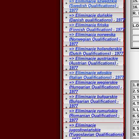
=> Eliminacje szwedzkie
15.
(Swedish Qualifications) -
16.
1977
R. 
=> Eliminacje duńskie
(Danish qualifications) - 1977
=> Eliminacja fińska
L.O
(Finnish Qualification) - 1977
=> Eliminacja norweska
(Norwegian Qualification) -
1977
=> Eliminacje holenderskie
(Dutch Qualifications) - 1977
=> Eliminacje austriackie
(Austrian Qualifications) -
1977
=> Eliminacje włoskie
(Italian Qualifications) - 1977
=> Eliminacje węgierskie
1. 
(Hungarian Qualifications) -
2. 
1977
=> Eliminacje bułgarskie
3.
(Bulgarian Qualification) -
4. 
1977
5. 
=> Eliminacje rumuńskie
(Romanian Qualification) -
6. 
1977
7. 
=> Eliminacje
8. 
jugosłowiańskie
(Yugoslavian Qualifications)
9. 