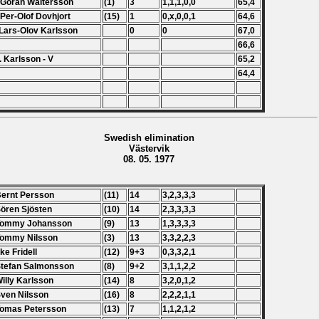
 Göran Waltersson
(1)
3
1,1,1,0,0
65,4
 Per-Olof Dovhjort
(15)
1
0,x,0,0,1
64,6
Lars-Olov Karlsson
0
0
67,0
66,6
. Karlsson - V
65,2
64,4
Swedish elimination
Västervik
08. 05. 1977
Bernt Persson
(11)
14
3,2,3,3,3
Sören Sjösten
(10)
14
2,3,3,3,3
 Tommy Johansson
(9)
13
1,3,3,3,3
Tommy Nilsson
(3)
13
3,3,2,2,3
Lke Fridell
(12)
9+3
0,3,3,2,1
Stefan Salmonsson
(8)
9+2
3,1,1,2,2
Willy Karlsson
(14)
8
3,2,0,1,2
Sven Nilsson
(16)
8
2,2,2,1,1
Tomas Petersson
(13)
7
1,1,2,1,2