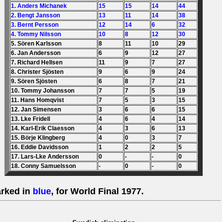
1. Anders Michanek
15
15
14
44
2. Bengt Jansson
13
11
14
38
3. Bernt Persson
12
14
6
32
4. Tommy Nilsson
10
8
12
30
5. Sören Karlsson
8
11
10
29
6. Jan Andersson
6
9
12
27
7. Richard Hellsen
11
9
7
27
8. Christer Sjösten
9
6
9
24
9. Sören Sjösten
6
8
7
21
10. Tommy Johansson
7
7
5
19
11. Hans Homqvist
7
5
3
15
12. Jan Simensen
3
6
6
15
13. Lke Fridell
4
6
4
14
14. Karl-Erik Claesson
4
3
6
13
15. Börje Klingberg
4
0
3
7
16. Eddie Davidsson
1
2
2
5
17. Lars-Lke Andersson
0
-
-
0
18. Conny Samuelsson
-
0
-
0
rked in
blue
, for World Final 1977.