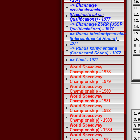
- 1977
10.
=> Eliminacje
11.
czechosłowackie
(Czechoslovakian
12.
Qualifications) - 1977
13.
=> Eliminacje ZSRR (USSR
14.
Qualificatations) - 1977
15.
=> Runda interkontynentalna
(Intercontinental Round) -
16.
1977
R. 
=> Runda kontynentalna
R. 
(Continental Round) - 1977
=> Final - 1977
World Speedway
Championship - 1978
World Speedway
Championship - 1979
World Speedway
Championship - 1980
World Speedway
Championship - 1981
World Speedway
Championship - 1982
1. 
World Speedway
2. 
Championship) - 1983
World Speedway
3. 
Championship) - 1984
4. 
World Speedway
5. 
Championship - 1985