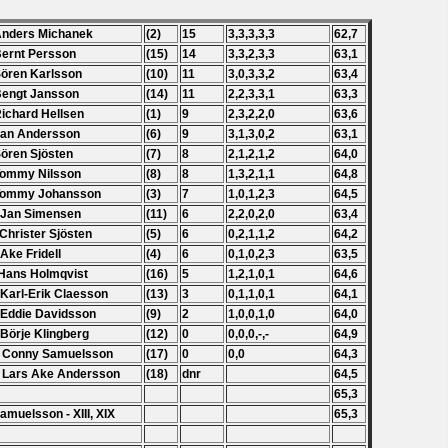
Anders Michanek
(2)
15
3,3,3,3,3
62,7
Bernt Persson
(15)
14
3,3,2,3,3
63,1
Sören Karlsson
(10)
11
3,0,3,3,2
63,4
Bengt Jansson
(14)
11
2,2,3,3,1
63,3
Richard Hellsen
(1)
9
2,3,2,2,0
63,6
Jan Andersson
(6)
9
3,1,3,0,2
63,1
Sören Sjösten
(7)
8
2,1,2,1,2
64,0
Tommy Nilsson
(8)
8
1,3,2,1,1
64,8
 Tommy Johansson
(3)
7
1,0,1,2,3
64,5
 Jan Simensen
(11)
6
2,2,0,2,0
63,4
 Christer Sjösten
(5)
6
0,2,1,1,2
64,2
 Ake Fridell
(4)
6
0,1,0,2,3
63,5
Hans Holmqvist
(16)
5
1,2,1,0,1
64,6
 Karl-Erik Claesson
(13)
3
0,1,1,0,1
64,1
 Eddie Davidsson
(9)
2
1,0,0,1,0
64,0
 Börje Klingberg
(12)
0
0,0,0,-,-
64,9
. Conny Samuelsson
(17)
0
0,0
64,3
 Lars Ake Andersson
(18)
dnr
64,5
65,3
amuelsson - XIII, XIX
65,3