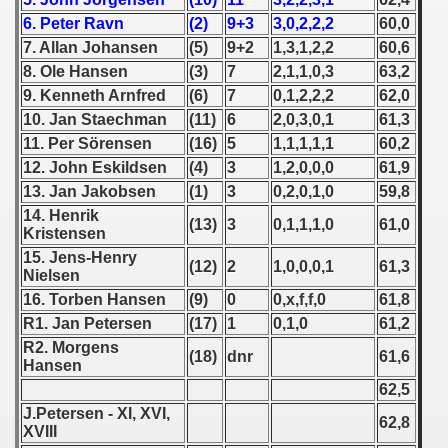
6. Peter Ravn
(2)
9+3
3,0,2,2,2
60,0
 1939
7. Allan Johansen
(5)
9+2
1,3,1,2,2
60,6
8. Ole Hansen
(3)
7
2,1,1,0,3
63,2
 1946
9. Kenneth Arnfred
(6)
7
0,1,2,2,2
62,0
10. Jan Staechman
(11)
6
2,0,3,0,1
61,3
 1947
11. Per Sörensen
(16)
5
1,1,1,1,1
60,2
1948
12. John Eskildsen
(4)
3
1,2,0,0,0
61,9
13. Jan Jakobsen
(1)
3
0,2,0,1,0
59,8
 1949
14. Henrik
(13)
3
0,1,1,1,0
61,0
Kristensen
 1950
15. Jens-Henry
(12)
2
1,0,0,0,1
61,3
Nielsen
 1951
16. Torben Hansen
(9)
0
0,x,f,f,0
61,8
R1. Jan Petersen
(17)
1
0,1,0
61,2
 - 1952
R2. Morgens
(18)
dnr
61,6
Hansen
 - 1953
62,5
J.Petersen - XI, XVI,
 - 1954
62,8
XVIII