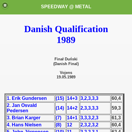
SPEEDWAY @ METAL
Danish Qualification
1989
Finał Duński
(Danish Final)
k for these speedway programms)
Vojens
19.05.1989
przedaż (My speedway programmes to exchange or sale)
ostwa Świata (World Speedway Championship)
1. Erik Gundersen
(15)
14+3
3,2,3,3,3
60,4
2. Jan Osvald
 1936
(14)
14+2
2,3,3,3,3
59,3
Pedersen
3. Brian Karger
(7)
14+1
3,3,3,2,3
61,3
 1937
4. Hans Nielsen
(8)
12
2,3,2,3,2
60,4
 1938
5. John Jörgensen
(10)
11
3,2,2,3,1
62,4