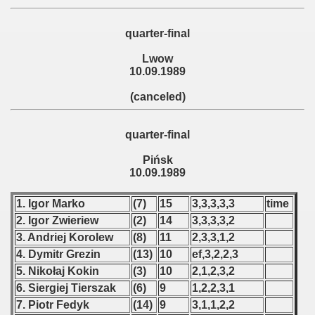
 1976
quarter-final
 1977
Lwow
 1978
10.09.1989
 1979
(canceled)
 1980
quarter-final
 1981
Pińsk
10.09.1989
 1982
1. Igor Marko
(7)
15
3,3,3,3,3
time
 1983
2. Igor Zwieriew
(2)
14
3,3,3,3,2
3. Andriej Korolew
(8)
11
2,3,3,1,2
 1984
4. Dymitr Grezin
(13)
10
ef,3,2,2,3
5. Nikołaj Kokin
(3)
10
2,1,2,3,2
 1985
6. Siergiej Tierszak
(6)
9
1,2,2,3,1
 1986
7. Piotr Fedyk
(14)
9
3,1,1,2,2