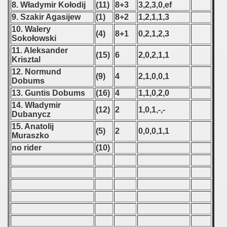
8. Władymir Kołodij
(11)
8+3
3,2,3,0,ef
 1987
9. Szakir Agasijew
(1)
8+2
1,2,1,1,3
10. Walery
(4)
8+1
0,2,1,2,3
ip - 1988
Sokołowski
11. Aleksander
(15)
6
2,0,2,1,1
 - 1989
Krisztal
12. Normund
(9)
4
2,1,0,0,1
alian Championship) 1988 - 1989
Dobums
13. Guntis Dobums
(16)
4
1,1,0,2,0
 Zealand Qualifications) - 1989
14. Władymir
(12)
2
1,0,1,-,-
Dubanycz
can Qualification) - 1989
15. Anatolij
(5)
2
0,0,0,1,1
Muraszko
alifications) - 1989
no rider
(10)
Qualifications) - 1989
ification) - 1989
n Qualificationn) - 1989