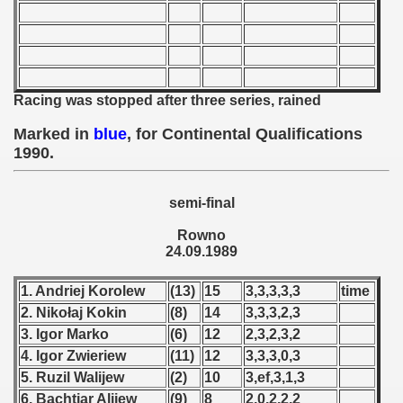
 - 1955
 - 1956
 - 1957
Racing was stopped after three series, rained
 - 1958
Marked in
blue
, for Continental Qualifications
1990.
 - 1959
semi-final
 - 1960
Rowno
 - 1961
24.09.1989
 - 1962
1. Andriej Korolew
(13)
15
3,3,3,3,3
time
2. Nikołaj Kokin
(8)
14
3,3,3,2,3
 - 1963
3. Igor Marko
(6)
12
2,3,2,3,2
4. Igor Zwieriew
(11)
12
3,3,3,0,3
 - 1964
5. Ruzil Walijew
(2)
10
3,ef,3,1,3
 - 1965
6. Bachtjar Alijew
(9)
8
2,0,2,2,2