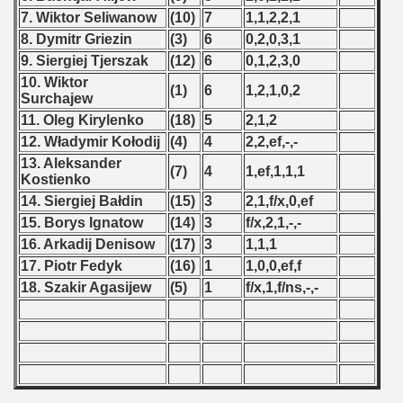
7. Wiktor Seliwanow
(10)
7
1,1,2,2,1
 - 1966
8. Dymitr Griezin
(3)
6
0,2,0,3,1
9. Siergiej Tjerszak
(12)
6
0,1,2,3,0
 - 1967
10. Wiktor
(1)
6
1,2,1,0,2
Surchajew
 - 1968
11. Oleg Kirylenko
(18)
5
2,1,2
12. Władymir Kołodij
(4)
4
2,2,ef,-,-
 - 1969
13. Aleksander
(7)
4
1,ef,1,1,1
Kostienko
 - 1970
14. Siergiej Bałdin
(15)
3
2,1,f/x,0,ef
 1971
15. Borys Ignatow
(14)
3
f/x,2,1,-,-
16. Arkadij Denisow
(17)
3
1,1,1
 1972
17. Piotr Fedyk
(16)
1
1,0,0,ef,f
18. Szakir Agasijew
(5)
1
f/x,1,f/ns,-,-
 1973
 1974
 1975