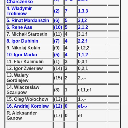
Charczenko
4. Władymir
(2)
7
1,3,3
 1939
Trofimow
5. Rinat Mardanszin
(6)
5
3,f,2
 1946
6. Rene Aas
(10)
5
2,1,2
7. Michaił Starostin
(11)
4
3,1,f
 1947
8. Igor Dubinin
(7)
4
2,2,f
1948
9. Nikolaj Kokin
(9)
4
ef,2,2
10. Igor Marko
(5)
4
1,1,2
 1949
11. Flur Kalimulin
(1)
3
0,3,f
12. Igor Zwieriew
(14)
3
0,2,1
 1950
13. Walery
(15)
2
2,-,-
Gordiejew
 1951
14. Wiaczesław
(8)
1
ef,1,ef
Szaripow
 - 1952
15. Oleg Wołochow
(13)
1
1,-,-
16. Andriej Korolew
(12)
0
ef,-,-
 - 1953
R. Aleksander
(17)
0
ef
Ganow
 - 1954