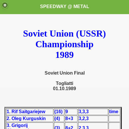
SPEEDWAY @ METAL
Soviet Union (USSR)
Championship
1989
k for these speedway programms)
Soviet Union Final
przedaż (My speedway programmes to exchange or sale)
Togliatti
01.10.1989
ostwa Świata (World Speedway Championship)
 1936
1. Rif Saitgariejew
(16)
9
3,3,3
time
 1937
2. Oleg Kurguskin
(4)
8+3
3,2,3
3. Grigorij
(3)
8+2
2,3,3
 1938