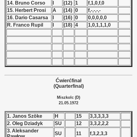
14. Bruno Corso
I
(12)
1
f,1,0,f,0
15. Herbert Prosi
A
(14)
0
f,-,-,-,-
 - 1966
16. Dario Casarsa
I
(16)
0
0,0,0,0,0
 - 1967
R. Franco Rupil
I
(18)
4
1,0,1,1,1,0
 - 1968
 - 1969
 - 1970
 1971
Ćwierćfinał
(Quarterfinal)
 1972
Miszkolc (D)
lian Qualifications) - 1972
21.05.1972
Zealand Qualification) - 1972
1. Janos Szöke
H
15
3,3,3,3,3
2. Oleg Dziadyk
SU
12
3,3,2,2,2
ualifications)
3. Aleksander
SU
11
f,3,2,3,3
Pawłow