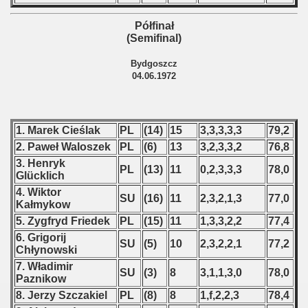
Półfinał
(Semifinal)
Bydgoszcz
04.06.1972
1. Marek Cieślak
PL
(14)
15
3,3,3,3,3
79,2
2. Paweł Waloszek
PL
(6)
13
3,2,3,3,2
76,8
3. Henryk
PL
(13)
11
0,2,3,3,3
78,0
Glücklich
4. Wiktor
SU
(16)
11
2,3,2,1,3
77,0
Kałmykow
5. Zygfryd Friedek
PL
(15)
11
1,3,3,2,2
77,4
6. Grigorij
SU
(5)
10
2,3,2,2,1
77,2
Chłynowski
7. Władimir
SU
(3)
8
3,1,1,3,0
78,0
Paznikow
8. Jerzy Szczakiel
PL
(8)
8
1,f,2,2,3
78,4