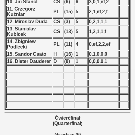
 1980
10. Jiri Stancl
CS
(6)
6
3,0,1,ef,2
11. Grzegorz
PL
(15)
5
2,1,ef,2,f
 1981
Kuźniar
12. Miroslav Duda
CS
(3)
5
0,2,1,1,1
 1982
13. Stanislav
CS
(13)
5
1,2,1,1,f
Kubicek
 1983
14. Zbigniew
PL
(11)
4
0,ef,2,2,ef
Podlecki
 1984
15. Sandor Csato
H
(16)
1
0,1,0,0,0
16. Dieter Dauderer
D
(8)
1
0,0,0,0,1
 1985
 1986
 1987
ip - 1988
 - 1989
Ćwierćfinał
(Quarterfinal
)
 - 1990
Abensberg (B)