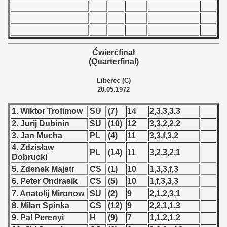
vian Qualifications) - 1972
tal Round) - 1972
Ćwierćfinał
(Quarterfinal)
 1973
Liberec (C)
20.05.1972
 1974
1. Wiktor Trofimow
SU
(7)
14
2,3,3,3,3
 1975
2. Jurij Dubinin
SU
(10)
12
3,3,2,2,2
3. Jan Mucha
PL
(4)
11
3,3,f,3,2
 1976
4. Zdzisław
PL
(14)
11
3,2,3,2,1
Dobrucki
 1977
5. Zdenek Majstr
CS
(1)
10
1,3,3,f,3
6. Peter Ondrasik
CS
(5)
10
1,f,3,3,3
 1978
7. Anatolij Mironow
SU
(2)
9
2,1,2,3,1
8. Milan Spinka
CS
(12)
9
2,2,1,1,3
 1979
9. Pal Perenyi
H
(9)
7
1,1,2,1,2