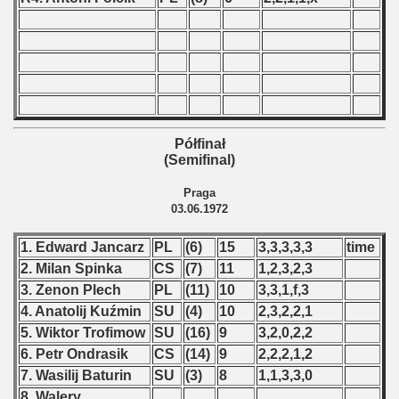
 - 2023
 - 2024
 - 2025
Półfinał
(Semifinal)
Praga
03.06.1972
1. Edward Jancarz
PL
(6)
15
3,3,3,3,3
time
2. Milan Spinka
CS
(7)
11
1,2,3,2,3
3. Zenon Plech
PL
(11)
10
3,3,1,f,3
4. Anatolij Kuźmin
SU
(4)
10
2,3,2,2,1
5. Wiktor Trofimow
SU
(16)
9
3,2,0,2,2
6. Petr Ondrasik
CS
(14)
9
2,2,2,1,2
 classe
7. Wasilij Baturin
SU
(3)
8
1,1,3,3,0
8. Walery