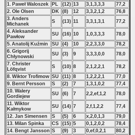
1. Paweł Waloszek
PL
(12)
13
3,1,3,3,3
77,2
2. Ole Olsen
DK
(8)
12
3,3,2,1,2
76,8
3. Anders
S
(13)
11
3,3,1,3,1
77,2
Michanek
4. Aleksander
SU
(16)
10
1,0,3,3,3
78,0
Pawłow
5. Anatolij Kuźmin
SU
(4)
10
2,2,3,3,0
78,2
6. Grigorij
SU
(3)
9
3,3,3,0,0
78,0
Chłynowski
7. Christer
S
(10)
8
2,1,2,2,1
78,2
Löfqvist
8. Wiktor Trofimow
SU
(11)
8
1,2,2,2,1
77,0
9. Bernt Persson
S
(2)
7
1,3,1,0,2
77,4
10. Walery
SU
(6)
7
2,2,ef,1,2
78,0
Gordiejew
11. Wiktor
SU
(14)
7
2,f,1,2,2
77,4
Kałmykow
12. Jan Simensen
S
(5)
6
x,2,0,1,3
79,0
13. Milan Spinka
CS
(15)
5
0,1,2,0,2
78,4
14. Bengt Jansson
S
(9)
3
0,ef,0,2,1
80,2