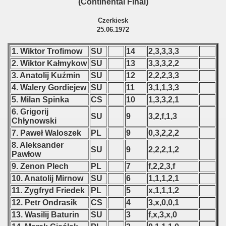
(Continental Final)
Czerkiesk
25.06.1972
1. Wiktor Trofimow
SU
14
2,3,3,3,3
2. Wiktor Kałmykow
SU
13
3,3,3,2,2
3. Anatolij Kuźmin
SU
12
2,2,2,3,3
4. Walery Gordiejew
SU
11
3,1,1,3,3
5. Milan Spinka
CS
10
1,3,3,2,1
6. Grigorij
SU
9
3,2,f,1,3
Chłynowski
7. Paweł Waloszek
PL
9
0,3,2,2,2
8. Aleksander
SU
9
2,2,2,1,2
Pawłow
9. Zenon Plech
PL
7
f,2,2,3,f
10. Anatolij Mirnow
SU
6
1,1,1,2,1
11. Zygfryd Friedek
PL
5
x,1,1,1,2
12. Petr Ondrasik
CS
4
3,x,0,0,1
13. Wasilij Baturin
SU
3
f,x,3,x,0