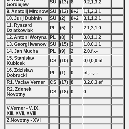
SU
(13)
8
0,2,1,3,2
p
Gordiejew
9. Anatolij Mironow
SU
(12)
8+3
1,1,2,3,1
fication Round
10. Jurij Dubinin
SU
(2)
8+2
3,1,1,2,1
11. Ryszard
f USSR
PL
(5)
7
2,1,3,1,0
Dziatkowiak
12. Antoni Woryna
PL
(8)
4
0,0,1,1,2
ship of USSR
13. Georgi Iwanow
SU
(15)
3
1,0,0,1,1
14. Jan Mucha
PL
(9)
2
2,0,f,-,-
p
15. Stanislav
CS
(10)
0
0,0,0,0,ef
Kubicek
mpionship
16. Zdzisław
PL
(1)
0
ef,-,-,-,-
Dobrucki
nship
R1. Vaclav Verner
CS
(17)
8
3,2,0,3,ef
R2. Zdenek
CS
(18)
0
0
Novotny
V.Verner - V, IX,
XIII, XVII, XVIII
Z.Novotny - XVI