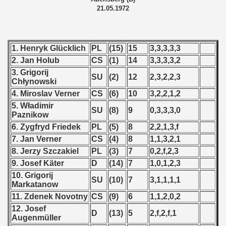
21.05.1972
) - 1991
 - 1992
1. Henryk Glücklich
PL
(15)
15
3,3,3,3,3
) - 1993
2. Jan Holub
CS
(1)
14
3,3,3,3,2
3. Grigorij
) - 1994
SU
(2)
12
2,3,2,2,3
Chłynowski
4. Miroslav Verner
CS
(6)
10
3,2,2,1,2
ip - 1995
5. Władimir
SU
(8)
9
0,3,3,3,0
Paznikow
 - 1996
6. Zygfryd Friedek
PL
(5)
8
2,2,1,3,f
7. Jan Verner
CS
(4)
8
1,1,3,2,1
 - 1997
8. Jerzy Szczakiel
PL
(3)
7
0,2,f,2,3
) - 1998
9. Josef Käter
D
(14)
7
1,0,1,2,3
10. Grigorij
SU
(10)
7
3,1,1,1,1
 - 1999
Markatanow
11. Zdenek Novotny
CS
(9)
6
1,1,2,0,2
 - 2000
12. Josef
D
(13)
5
2,f,2,f,1
Augenmüller
 - 2001