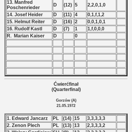
13. Manfred
D
(12)
5
2,2,0,1,0
Poschenrieder
 - 2002
14. Josef Heider
D
(11)
4
0,1,f,1,2
15. Helmut Reiter
D
(16)
2
0,0,1,0,1
 - 2003
16. Rudolf Kastl
D
(7)
1
1,f,0,0,0
R. Marian Kaiser
D
0
 - 2004
 - 2005
 - 2006
 - 2007
Ćwierćfinał
 - 2008
(Quarterfinal)
 - 2009
Gorzów (A)
21.05.1972
 - 2010
1. Edward Jancarz
PL
(14)
15
3,3,3,3,3
 - 2011
2. Zenon Plech
PL
(13)
13
2,3,3,3,2