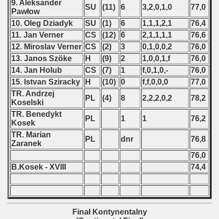
9. Aleksander
SU
(11)
6
3,2,0,1,0
77,0
Pawłow
10. Oleg Dziadyk
SU
(1)
6
1,1,1,2,1
76,4
11. Jan Verner
CS
(12)
6
2,1,1,1,1
76,6
12. Miroslav Verner
CS
(2)
3
0,1,0,0,2
76,0
13. Janos Szöke
H
(9)
2
1,0,0,1,f
76,0
14. Jan Holub
CS
(7)
1
f,0,1,0,-
76,0
15. Istvan Sziracky
H
(10)
0
f,f,0,0,0
77,0
TR. Andrzej
PL
(4)
8
2,2,2,0,2
78,2
Koselski
TR. Benedykt
PL
1
1
76,2
Kosek
TR. Marian
PL
dnr
76,8
Zaranek
76,0
B.Kosek - XVIII
74,4
Finał Kontynentalny