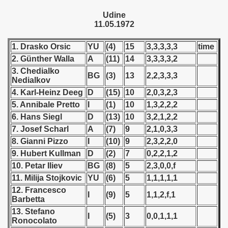
 - 1955
Udine
11.05.1972
 - 1956
1. Drasko Orsic
YU
(4)
15
3,3,3,3,3
time
 - 1957
2. Günther Walla
A
(11)
14
3,3,3,3,2
3. Chedialko
 - 1958
BG
(3)
13
2,2,3,3,3
Nedialkov
4. Karl-Heinz Deeg
D
(15)
10
2,0,3,2,3
 - 1959
5. Annibale Pretto
I
(1)
10
1,3,2,2,2
 - 1960
6. Hans Siegl
D
(13)
10
3,2,1,2,2
7. Josef Scharl
A
(7)
9
2,1,0,3,3
 - 1961
8. Gianni Pizzo
I
(10)
9
2,3,2,2,0
9. Hubert Kullman
D
(2)
7
0,2,2,1,2
 - 1962
10. Petar Iliev
BG
(8)
5
2,3,0,0,f
11. Milija Stojkovic
YU
(6)
5
1,1,1,1,1
 - 1963
12. Francesco
I
(9)
5
1,1,2,f,1
Barbetta
 - 1964
13. Stefano
I
(5)
3
0,0,1,1,1
Ronocolato
 - 1965