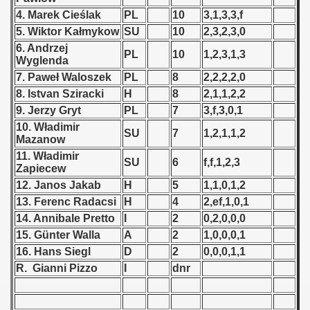
Qualifications) - 1972
4. Marek Cieślak
PL
10
3,1,3,3,f
5. Wiktor Kałmykow
SU
10
2,3,2,3,0
ificationn) - 1972
6. Andrzej
PL
10
1,2,3,1,3
Wyglenda
ification) - 1972
7. Paweł Waloszek
PL
8
2,2,2,2,0
8. Istvan Sziracki
H
8
2,1,1,2,2
n Qualification) - 1972
9. Jerzy Gryt
PL
7
3,f,3,0,1
n Qualifications) - 1972
10. Władimir
SU
7
1,2,1,1,2
Mazanow
n Qualification) - 1972
11. Władimir
SU
6
f,f,1,2,3
Zapiecew
 Qualifications) - 1972
12. Janos Jakab
H
5
1,1,0,1,2
13. Ferenc Radacsi
H
4
2,ef,1,0,1
goslavian Qualifications - 1972
14. Annibale Pretto
I
2
0,2,0,0,0
15. Günter Walla
A
2
1,0,0,0,1
echoslovakian Qualifications) - 1972
16. Hans Siegl
D
2
0,0,0,1,1
R. Gianni Pizzo
I
dnr
Qualifications) - 1972
atations) - 1972