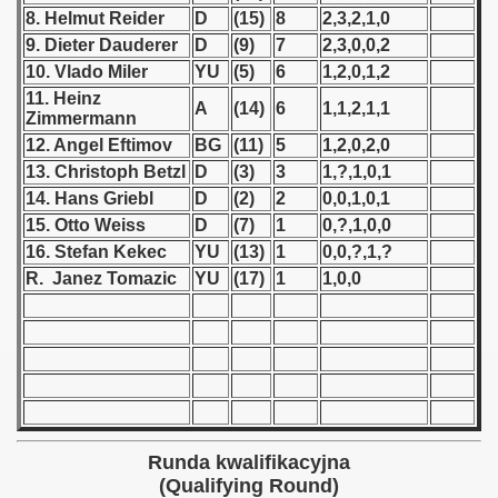
8. Helmut Reider
D
(15)
8
2,3,2,1,0
 1939
9. Dieter Dauderer
D
(9)
7
2,3,0,0,2
10. Vlado Miler
YU
(5)
6
1,2,0,1,2
 1946
11. Heinz
A
(14)
6
1,1,2,1,1
Zimmermann
 1947
12. Angel Eftimov
BG
(11)
5
1,2,0,2,0
13. Christoph Betzl
D
(3)
3
1,?,1,0,1
1948
14. Hans Griebl
D
(2)
2
0,0,1,0,1
15. Otto Weiss
D
(7)
1
0,?,1,0,0
 1949
16. Stefan Kekec
YU
(13)
1
0,0,?,1,?
R. Janez Tomazic
YU
(17)
1
1,0,0
 1950
 1951
 - 1952
 - 1953
Runda kwalifikacyjna
 - 1954
(Qualifying Round)