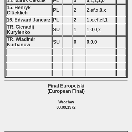
14. Marek Cieślak
PL
3
0,1,1,1,0
15. Henryk
PL
2
2,ef,x,0,x
Glücklich
16. Edward Jancarz
PL
2
1,x,ef,ef,1
TR. Gienadij
SU
1
1,0,0,x
Kurylenko
TR. Władimir
SU
0
0,0,0
Kurbanow
Finał Europejski
(European Final)
Wrocław
03.09.1972