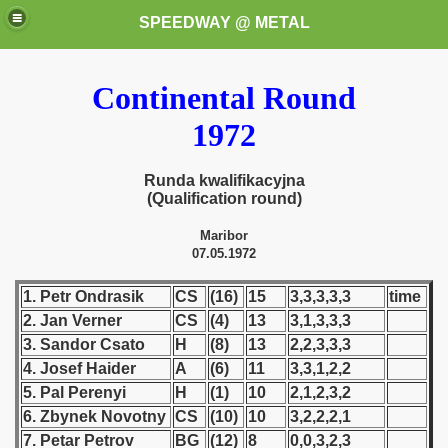
SPEEDWAY @ METAL
Continental Round
1972
Runda kwalifikacyjna
(Qualification round)
k for these speedway programms)
Maribor
07.05.1972
przedaż (My speedway programmes to exchange or sale)
1. Petr Ondrasik
CS
(16)
15
3,3,3,3,3
time
ostwa Świata (World Speedway Championship)
2. Jan Verner
CS
(4)
13
3,1,3,3,3
3. Sandor Csato
H
(8)
13
2,2,3,3,3
 1936
4. Josef Haider
A
(6)
11
3,3,1,2,2
5. Pal Perenyi
H
(1)
10
2,1,2,3,2
 1937
6. Zbynek Novotny
CS
(10)
10
3,2,2,2,1
7. Petar Petrov
BG
(12)
8
0,0,3,2,3
 1938