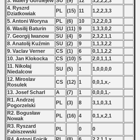
3. Walery Gordiejew
SU
(9)
12
3,2,2,2,3
 - 2012
4. Ryszrd
PL
(15)
11
1,2,2,3,3
Dziatkowiak
 - 2013
5. Antoni Woryna
PL
(6)
10
3,2,2,0,3
6. Wasilij Baturin
SU
(11)
9
1,3,3,0,2
 - 2014
7. Georgij Iwanow
SU
(4)
9
2,3,2,1,1
8. Anatolij Kuźmin
SU
(2)
9
1,1,3,2,2
 - 2015
9. Vaclav Verner
CS
(1)
6
0,1,1,2,2
 - 2016
10. Jan Klokocka
CS
(10)
5
2,0,1,1,1
11. Nikołaj
SU
(5)
1
1,0,0,0,0
 - 2018
Niedalcow
12. Miroslav
CS
(12)
1
0,0,1,x,-
 - 2017
Rosulek
13. Josef Scharl
A
(7)
1
0,0,0,1,-
 - 2019
R1. Andrzej
PL
(3)
8
3,1,0,3,1
Pogorzelski
 - 2020
R2. Bogusław
PL
(16)
4
0,1,x,2,1
Nowak
 - 2021
R3. Ryszard
PL
0
0
Fabiszewski
 - 2022
R4. Antoni Foicik
PL
(8)
6
2,2,1,1,x