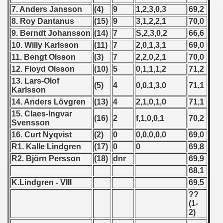
7. Anders Jansson
(4)
9
1,2,3,0,3
69,2
 - 1966
8. Roy Dantanus
(15)
9
3,1,2,2,1
70,0
9. Berndt Johansson
(14)
7
S,2,3,0,2
66,6
 - 1967
10. Willy Karlsson
(11)
7
2,0,1,3,1
69,0
11. Bengt Olsson
(3)
7
2,2,0,2,1
70,0
 - 1968
12. Floyd Olsson
(10)
5
0,1,1,1,2
71,2
 - 1969
13. Lars-Olof
(5)
4
0,0,1,3,0
71,1
Karlsson
 - 1970
14. Anders Lövgren
(13)
4
2,1,0,1,0
71,1
15. Claes-Ingvar
(16)
2
f,1,0,0,1
70,2
 1971
Svensson
16. Curt Nyqvist
(2)
0
0,0,0,0,0
69,0
 1972
R1. Kalle Lindgren
(17)
0
0
69,8
R2. Björn Persson
(18)
dnr
69,9
lian Qualifications) - 1972
68,1
K.Lindgren - VIII
69,5
Zealand Qualification) - 1972
??
(1-
ualifications)
2)