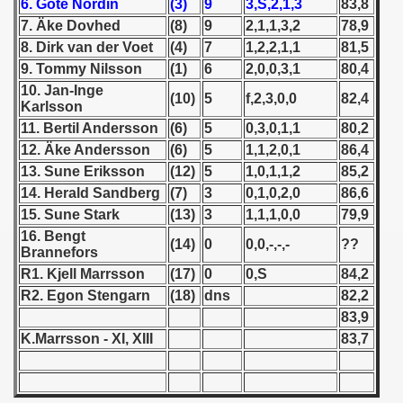
6. Göte Nordin
(3)
9
3,S,2,1,3
83,8
7. Äke Dovhed
(8)
9
2,1,1,3,2
78,9
 1939
8. Dirk van der Voet
(4)
7
1,2,2,1,1
81,5
9. Tommy Nilsson
(1)
6
2,0,0,3,1
80,4
 1946
10. Jan-Inge
(10)
5
f,2,3,0,0
82,4
Karlsson
 1947
11. Bertil Andersson
(6)
5
0,3,0,1,1
80,2
12. Äke Andersson
(6)
5
1,1,2,0,1
86,4
1948
13. Sune Eriksson
(12)
5
1,0,1,1,2
85,2
 1949
14. Herald Sandberg
(7)
3
0,1,0,2,0
86,6
15. Sune Stark
(13)
3
1,1,1,0,0
79,9
 1950
16. Bengt
(14)
0
0,0,-,-,-
??
Brannefors
 1951
R1. Kjell Marrsson
(17)
0
0,S
84,2
R2. Egon Stengarn
(18)
dns
82,2
 - 1952
83,9
K.Marrsson - XI, XIII
83,7
 - 1953
 - 1954