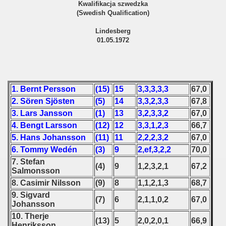
 1980
Kwalifikacja szwedzka
(Swedish Qualification)
 1981
Lindesberg
01.05.1972
 1982
 1983
 1984
1. Bernt Persson
(15)
15
3,3,3,3,3
67,0
2. Sören Sjösten
(5)
14
3,3,2,3,3
67,8
 1985
3. Lars Jansson
(1)
13
3,2,3,3,2
67,0
4. Bengt Larsson
(12)
12
3,3,1,2,3
66,7
 1986
5. Hans Johansson
(11)
11
2,2,2,3,2
67,0
6. Tommy Wedén
(3)
9
2,ef,3,2,2
70,0
 1987
7. Stefan
(4)
9
1,2,3,2,1
67,2
Salmonsson
ip - 1988
8. Casimir Nilsson
(9)
8
1,1,2,1,3
68,7
 - 1989
9. Sigvard
(7)
6
2,1,1,0,2
67,0
Johansson
 - 1990
10. Therje
(13)
5
2,0,2,0,1
66,9
Henriksson