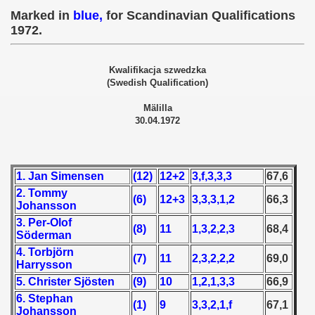
 - 1955
Marked in
blue,
for Scandinavian Qualifications
1972.
 - 1956
 - 1957
Kwalifikacja szwedzka
(Swedish Qualification)
 - 1958
Mälilla
30.04.1972
 - 1959
 - 1960
1. Jan Simensen
(12)
12+2
3,f,3,3,3
67,6
 - 1961
2. Tommy
(6)
12+3
3,3,3,1,2
66,3
Johansson
 - 1962
3. Per-Olof
(8)
11
1,3,2,2,3
68,4
Söderman
 - 1963
4. Torbjörn
(7)
11
2,3,2,2,2
69,0
Harrysson
 - 1964
5. Christer Sjösten
(9)
10
1,2,1,3,3
66,9
6. Stephan
(1)
9
3,3,2,1,f
67,1
 - 1965
Johansson