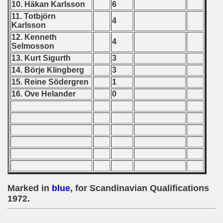
10. Häkan Karlsson
6
vian Qualifications) - 1972
11. Totbjörn
4
Karlsson
tal Round) - 1972
12. Kenneth
4
Selmosson
13. Kurt Sigurth
3
14. Börje Klingberg
3
 1973
15. Reine Södergren
1
16. Ove Helander
0
 1974
 1975
 1976
 1977
 1978
Marked in
blue
, for Scandinavian Qualifications
1972.
 1979