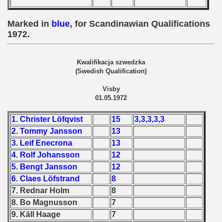
Qualifications) - 1972
Marked in
blue
, for Scandinawian Qualifications
ificationn) - 1972
1972.
ification) - 1972
Kwalifikacja szwedzka
n Qualification) - 1972
(Swedish Qualification)
n Qualifications) - 1972
Visby
01.05.1972
n Qualification) - 1972
1. Christer Löfqvist
15
3,3,3,3,3
 Qualifications) - 1972
2. Tommy Jansson
13
3. Leif Enecrona
13
goslavian Qualifications - 1972
4. Rolf Johansson
12
5. Bengt Jansson
12
echoslovakian Qualifications) - 1972
6. Claes Löfstrand
8
7. Rednar Holm
8
Qualifications) - 1972
8. Bo Magnusson
7
9. Käll Haage
7
atations) - 1972