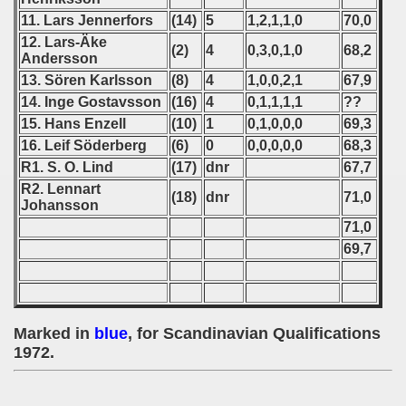
) - 1991
11. Lars Jennerfors
(14)
5
1,2,1,1,0
70,0
12. Lars-Äke
(2)
4
0,3,0,1,0
68,2
 - 1992
Andersson
13. Sören Karlsson
(8)
4
1,0,0,2,1
67,9
) - 1993
14. Inge Gostavsson
(16)
4
0,1,1,1,1
??
15. Hans Enzell
(10)
1
0,1,0,0,0
69,3
) - 1994
16. Leif Söderberg
(6)
0
0,0,0,0,0
68,3
R1. S. O. Lind
(17)
dnr
67,7
ip - 1995
R2. Lennart
(18)
dnr
71,0
Johansson
 - 1996
71,0
69,7
 - 1997
) - 1998
 - 1999
Marked in
blue
, for Scandinavian Qualifications
1972.
 - 2000
 - 2001