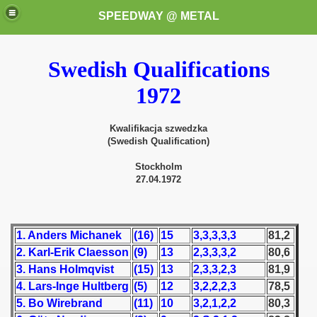
SPEEDWAY @ METAL
Swedish Qualifications
1972
Kwalifikacja szwedzka
(Swedish Qualification)
k for these speedway programms)
Stockholm
27.04.1972
przedaż (My speedway programmes to exchange or sale)
ostwa Świata (World Speedway Championship)
1. Anders Michanek
(16)
15
3,3,3,3,3
81,2
2. Karl-Erik Claesson
(9)
13
2,3,3,3,2
80,6
 1936
3. Hans Holmqvist
(15)
13
2,3,3,2,3
81,9
 1937
4. Lars-Inge Hultberg
(5)
12
3,2,2,2,3
78,5
5. Bo Wirebrand
(11)
10
3,2,1,2,2
80,3
 1938