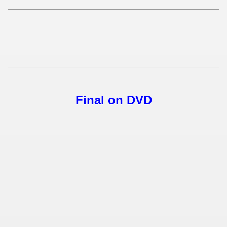
 - 1955
 - 1956
 - 1957
 - 1958
 - 1959
Final on DVD
 - 1960
 - 1961
 - 1962
 - 1963
 - 1964
 - 1965