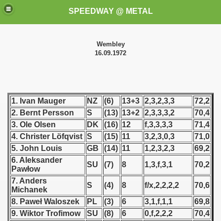
SPEEDWAY @ METAL
Wembley
16.09.1972
1. Ivan Mauger
NZ
(6)
13+3
2,3,2,3,3
72,2
2. Bernt Persson
S
(13)
13+2
2,3,3,3,2
70,4
k for these speedway programms)
3. Ole Olsen
DK
(16)
12
f,3,3,3,3
71,4
przedaż (My speedway programmes to exchange or sale)
4. Christer Löfqvist
S
(15)
11
3,2,3,0,3
71,0
5. John Louis
GB
(14)
11
1,2,3,2,3
69,2
ostwa Świata (World Speedway Championship)
6. Aleksander
SU
(7)
8
1,3,f,3,1
70,2
Pawłow
 1936
7. Anders
S
(4)
8
f/x,2,2,2,2
70,6
Michanek
 1937
8. Paweł Waloszek
PL
(3)
6
3,1,f,1,1
69,8
9. Wiktor Trofimow
SU
(8)
6
0,f,2,2,2
70,4
 1938