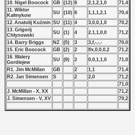
10. Nigel Boocock
GB
(12)
6
2,1,2,1,0
71,4
11. Wiktor
 1939
SU
(10)
6
1,1,1,2,1
70,4
Kałmykow
12. Anatolij Kuźmin
SU
(11)
4
3,0,0,1,0
70,2
 1946
13. Grigorij
SU
(1)
4
2,1,1,0,0
71,2
Chłynowski
 1947
14. Barry Briggs
NZ
(5)
3
3,f,-,-,-
70,0
15. Eric Boocock
GB
(2)
2
f/x,0,0,0,2
71,2
1948
16. Walery
SU
(9)
2
0,0,1,1,0
71,0
Gordiejew
 1949
R1. Jim McMillan
GB
2
1,1
71,4
 1950
R2. Jan Simensen
S
2
2,0
71,2
71,0
 1951
J. McMillan - X, XX
71,2
J. Simensen - V, XV
70,2
 - 1952
 - 1953
 - 1954