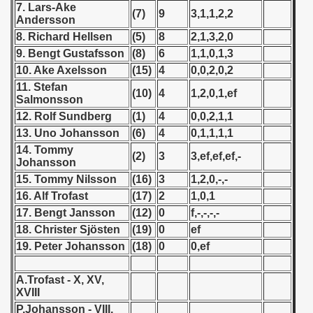
7. Lars-Ake
(7)
9
3,1,1,2,2
Andersson
 1939
8. Richard Hellsen
(5)
8
2,1,3,2,0
9. Bengt Gustafsson
(8)
6
1,1,0,1,3
 1946
10. Ake Axelsson
(15)
4
0,0,2,0,2
11. Stefan
 1947
(10)
4
1,2,0,1,ef
Salmonsson
12. Rolf Sundberg
(1)
4
0,0,2,1,1
1948
13. Uno Johansson
(6)
4
0,1,1,1,1
 1949
14. Tommy
(2)
3
3,ef,ef,ef,-
Johansson
 1950
15. Tommy Nilsson
(16)
3
1,2,0,-,-
16. Alf Trofast
(17)
2
1,0,1
 1951
17. Bengt Jansson
(12)
0
f,-,-,-,-
18. Christer Sjösten
(19)
0
ef
 - 1952
19. Peter Johansson
(18)
0
0,ef
 - 1953
A.Trofast - X, XV,
XVIII
 - 1954
P.Johansson - VIII,