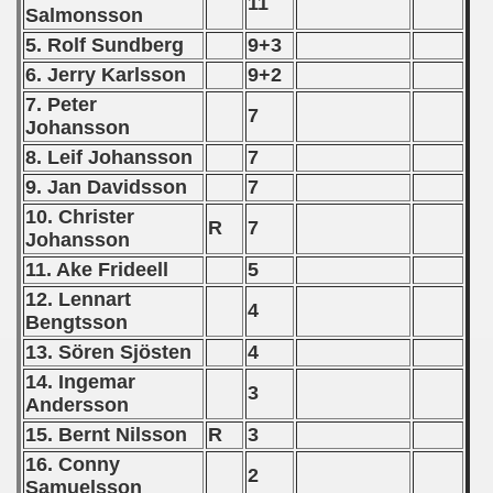
11
Salmonsson
 1987
5. Rolf Sundberg
9+3
6. Jerry Karlsson
9+2
ip - 1988
7. Peter
7
 - 1989
Johansson
8. Leif Johansson
7
 - 1990
9. Jan Davidsson
7
10. Christer
) - 1991
R
7
Johansson
 - 1992
11. Ake Frideell
5
12. Lennart
4
) - 1993
Bengtsson
13. Sören Sjösten
4
) - 1994
14. Ingemar
3
Andersson
ip - 1995
15. Bernt Nilsson
R
3
 - 1996
16. Conny
2
Samuelsson