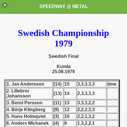
SPEEDWAY @ METAL
Swedish Championship
1979
Swedish Final
k for these speedway programms)
Kumla
25.08.1979
przedaż (My speedway programmes to exchange or sale)
1. Jan Andersson
(14)
15
3,3,3,3,3
time
ostwa Świata (World Speedway Championship)
2. Lillebror
(13)
14
2,3,3,3,3
Johansson
 1936
3. Bernt Persson
(11)
13
3,3,3,2,2
4. Börje Klingberg
(9)
12
2,2,2,3,3
 1937
5. Hans Holmqvist
(3)
10
2,2,1,3,2
6. Anders Michanek
(4)
9
1,3,2,2,1
 1938