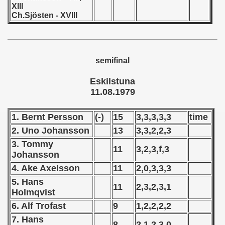
XIII
 - 1955
Ch.Sjösten - XVIII
 - 1956
 - 1957
semifinal
 - 1958
Eskilstuna
11.08.1979
 - 1959
 - 1960
1. Bernt Persson
(-)
15
3,3,3,3,3
time
2. Uno Johansson
13
3,3,2,2,3
 - 1961
3. Tommy
11
3,2,3,f,3
Johansson
 - 1962
4. Ake Axelsson
11
2,0,3,3,3
 - 1963
5. Hans
11
2,3,2,3,1
Holmqvist
 - 1964
6. Alf Trofast
9
1,2,2,2,2
7. Hans
 - 1965
8
2,1,2,3,0