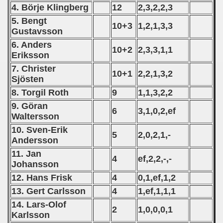
4. Börje Klingberg
12
2,3,2,2,3
 - 2008
5. Bengt
10+3
1,2,1,3,3
Gustavsson
 - 2009
6. Anders
10+2
2,3,3,1,1
 - 2010
Eriksson
7. Christer
10+1
2,2,1,3,2
 - 2011
Sjösten
8. Torgil Roth
9
1,1,3,2,2
 - 2012
9. Göran
6
3,1,0,2,ef
Waltersson
 - 2013
10. Sven-Erik
5
2,0,2,1,-
 - 2014
Andersson
11. Jan
4
ef,2,2,-,-
 - 2015
Johansson
12. Hans Frisk
4
0,1,ef,1,2
 - 2016
13. Gert Carlsson
4
1,ef,1,1,1
 - 2018
14. Lars-Olof
2
1,0,0,0,1
Karlsson
 - 2017