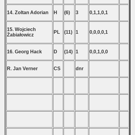
14. Zoltan Adorian
H
(6)
3
0,1,1,0,1
15. Wojciech
PL
(11)
1
0,0,0,0,1
Żabiałowicz
16. Georg Hack
D
(14)
1
0,0,1,0,0
R. Jan Verner
CS
dnr