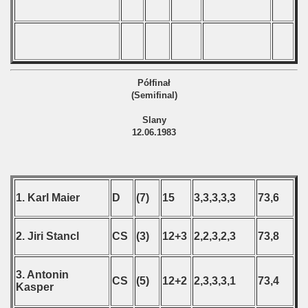
Półfinał
(Semifinal)
Slany
12.06.1983
1. Karl Maier
D
(7)
15
3,3,3,3,3
73,6
2. Jiri Stancl
CS
(3)
12+3
2,2,3,2,3
73,8
3. Antonin
CS
(5)
12+2
2,3,3,3,1
73,4
Kasper