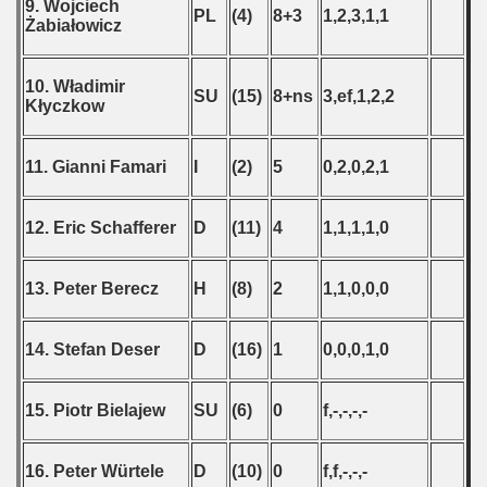
9. Wojciech
PL
(4)
8+3
1,2,3,1,1
Żabiałowicz
10. Władimir
SU
(15)
8+ns
3,ef,1,2,2
Kłyczkow
11. Gianni Famari
I
(2)
5
0,2,0,2,1
12. Eric Schafferer
D
(11)
4
1,1,1,1,0
13. Peter Berecz
H
(8)
2
1,1,0,0,0
14. Stefan Deser
D
(16)
1
0,0,0,1,0
15. Piotr Bielajew
SU
(6)
0
f,-,-,-,-
16. Peter Würtele
D
(10)
0
f,f,-,-,-