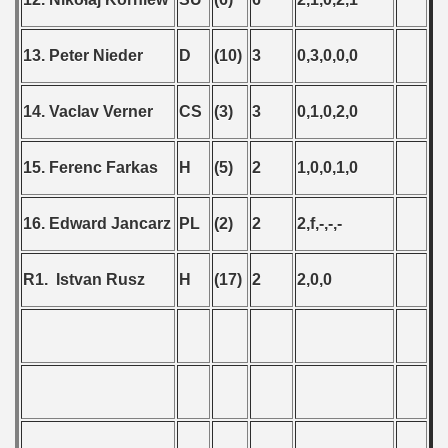
13. Peter Nieder
D
(10)
3
0,3,0,0,0
14. Vaclav Verner
CS
(3)
3
0,1,0,2,0
15. Ferenc Farkas
H
(5)
2
1,0,0,1,0
16. Edward Jancarz
PL
(2)
2
2,f,-,-,-
R1. Istvan Rusz
H
(17)
2
2,0,0