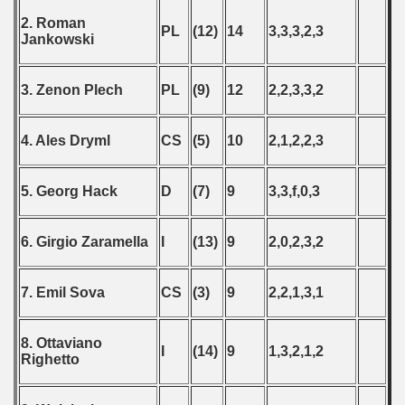
2. Roman
PL
(12)
14
3,3,3,2,3
Jankowski
3. Zenon Plech
PL
(9)
12
2,2,3,3,2
4. Ales Dryml
CS
(5)
10
2,1,2,2,3
5. Georg Hack
D
(7)
9
3,3,f,0,3
6. Girgio Zaramella
I
(13)
9
2,0,2,3,2
7. Emil Sova
CS
(3)
9
2,2,1,3,1
8. Ottaviano
I
(14)
9
1,3,2,1,2
Righetto