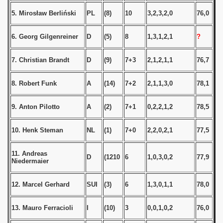
5. Mirosław Berliński
PL
(8)
10
3,2,3,2,0
76,0
 1939
6. Georg Gilgenreiner
D
(5)
8
1,3,1,2,1
?
 1946
7. Christian Brandt
D
(9)
7+3
2,1,2,1,1
76,7
 1947
1948
8. Robert Funk
A
(14)
7+2
2,1,1,3,0
78,1
 1949
9. Anton Pilotto
A
(2)
7+1
0,2,2,1,2
78,5
 1950
10. Henk Steman
NL
(1)
7+0
2,2,0,2,1
77,5
 1951
11. Andreas
D
(1210
6
1,0,3,0,2
77,9
Niedermaier
 - 1952
12. Marcel Gerhard
SUI
(3)
6
1,3,0,1,1
78,0
 - 1953
13. Mauro Ferracioli
I
(10)
3
0,0,1,0,2
76,0
 - 1954