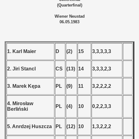
(Quarterfinal)
Wiener Neustad
06.05.1983
 classe
1. Karl Maier
D
(2)
15
3,3,3,3,3
p
fication Round
2. Jiri Stancl
CS
(13)
14
3,3,3,2,3
f USSR
3. Marek Kępa
PL
(9)
11
3,2,2,2,2
ship of USSR
4. Mirosław
PL
(4)
10
0,2,2,3,3
p
Berliński
mpionship
5. Anrdzej Huszcza
PL
(12)
10
1,3,2,2,2
nship