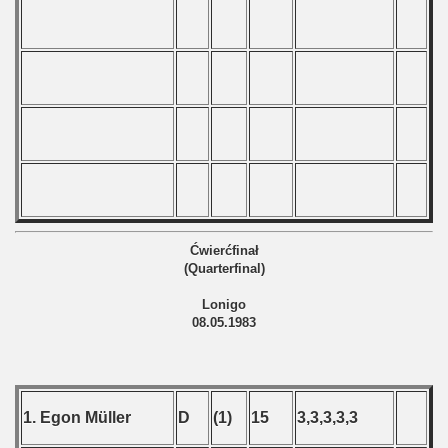
Ćwierćfinał
(Quarterfinal)
Lonigo
08.05.1983
1. Egon Müller
D
(1)
15
3,3,3,3,3