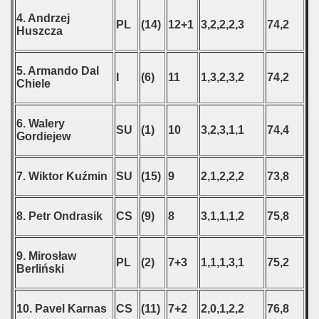
4. Andrzej
PL
(14)
12+1
3,2,2,2,3
74,2
Huszcza
5. Armando Dal
I
(6)
11
1,3,2,3,2
74,2
Chiele
6. Walery
SU
(1)
10
3,2,3,1,1
74,4
Gordiejew
7. Wiktor Kuźmin
SU
(15)
9
2,1,2,2,2
73,8
8. Petr Ondrasik
CS
(9)
8
3,1,1,1,2
75,8
9. Mirosław
PL
(2)
7+3
1,1,1,3,1
75,2
Berliński
10. Pavel Karnas
CS
(11)
7+2
2,0,1,2,2
76,8