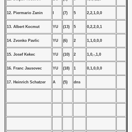
 1987
12. Piermario Zanin
I
(7)
5
2,2,1,0,0
ip - 1988
13. Albert Kocmut
YU
(13)
5
0,2,2,0,1
 - 1989
14. Zvonko Pavlic
YU
(6)
2
1,1,0,0,0
 - 1990
15. Josef Kekec
YU
(10)
2
1,0,-,1,0
) - 1991
16. Franc Jausovec
YU
(18)
1
0,1,0,0,0
 - 1992
) - 1993
17. Heinrich Schatzer
A
(5)
dns
) - 1994
ip - 1995
 - 1996
 - 1997