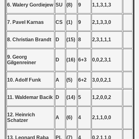
6. Walery Gordiejew
SU
(8)
9
1,1,3,1,3
7. Pavel Karnas
CS
(1)
9
2,1,3,3,0
8. Christian Brandt
D
(15)
8
2,3,1,1,1
9. Georg
D
(16)
6+3
0,0,2,3,1
Gilgenreiner
10. Adolf Funk
A
(5)
6+2
3,0,0,2,1
11. Waldemar Bacik
D
(14)
5
1,2,0,0,2
12. Heinrich
A
(6)
4
2,1,1,0,0
Schatzer
13. Leonard Raba
PL
(7)
4
0,2,1,1,0