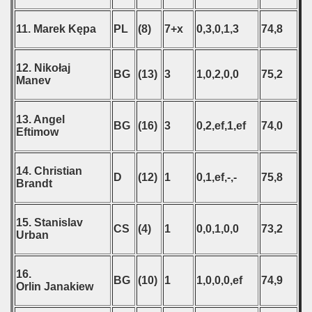
11. Marek Kępa
PL
(8)
7+x
0,3,0,1,3
74,8
12. Nikołaj
BG
(13)
3
1,0,2,0,0
75,2
Manev
13. Angel
BG
(16)
3
0,2,ef,1,ef
74,0
Eftimow
14. Christian
D
(12)
1
0,1,ef,-,-
75,8
Brandt
15. Stanislav
CS
(4)
1
0,0,1,0,0
73,2
Urban
16.
BG
(10)
1
1,0,0,0,ef
74,9
Orlin Janakiew