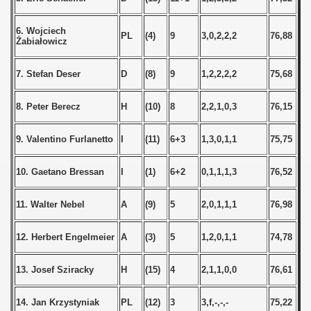
 - 2008
6. Wojciech
PL
(4)
9
3,0,2,2,2
76,88
 - 2009
Żabiałowicz
 - 2010
7. Stefan Deser
D
(8)
9
1,2,2,2,2
75,68
 - 2011
8. Peter Berecz
H
(10)
8
2,2,1,0,3
76,15
 - 2012
9. Valentino Furlanetto
I
(11)
6+3
1,3,0,1,1
75,75
 - 2013
10. Gaetano Bressan
I
(1)
6+2
0,1,1,1,3
76,52
 - 2014
11. Walter Nebel
A
(9)
5
2,0,1,1,1
76,98
 - 2015
12. Herbert Engelmeier
A
(3)
5
1,2,0,1,1
74,78
 - 2016
13. Josef Sziracky
H
(15)
4
2,1,1,0,0
76,61
 - 2018
14. Jan Krzystyniak
PL
(12)
3
3,f,-,-,-
75,22
 - 2017