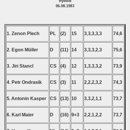
Rybnik
06.08.1983
1. Zenon Plech
PL
(2)
15
3,3,3,3,3
74,6
2. Egon Müller
D
(11)
14
3,3,3,2,3
75,6
3. Jiri Stancl
CS
(4)
12
1,3,3,3,2
73,9
4. Petr Ondrasik
CS
(3)
11
2,2,2,3,2
74,3
5. Antonin Kasper
CS
(13)
10
3,3,2,1,1
73,7
6. Karl Maier
D
(16)
9+3
2,2,1,2,2
73,7