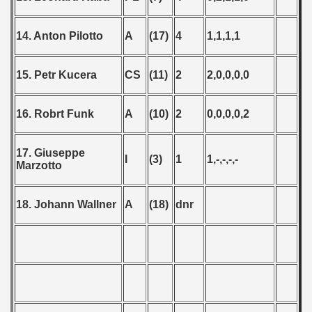
14. Anton Pilotto
A
(17)
4
1,1,1,1
15. Petr Kucera
CS
(11)
2
2,0,0,0,0
16. Robrt Funk
A
(10)
2
0,0,0,0,2
17. Giuseppe
I
(3)
1
1,-,-,-,-
Marzotto
18. Johann Wallner
A
(18)
dnr