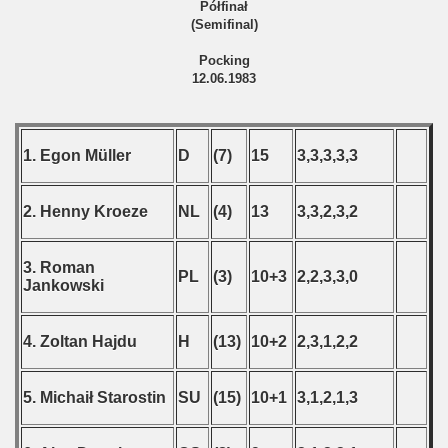
Półfinał
(Semifinal)
Pocking
12.06.1983
1. Egon Müller
D
(7)
15
3,3,3,3,3
2. Henny Kroeze
NL
(4)
13
3,3,2,3,2
3. Roman
PL
(3)
10+3
2,2,3,3,0
Jankowski
4. Zoltan Hajdu
H
(13)
10+2
2,3,1,2,2
5. Michaił Starostin
SU
(15)
10+1
3,1,2,1,3