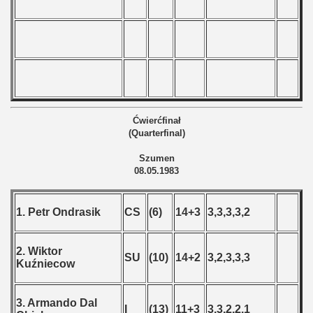
Ćwierćfinał
(Quarterfinal)
Szumen
08.05.1983
1. Petr Ondrasik
CS
(6)
14+3
3,3,3,3,2
2. Wiktor
SU
(10)
14+2
3,2,3,3,3
Kuźniecow
3. Armando Dal
I
(13)
11+3
3,3,2,2,1