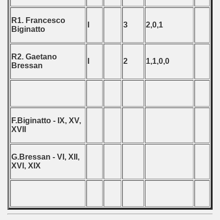
R1. Francesco
I
3
2,0,1
Biginatto
R2. Gaetano
I
2
1,1,0,0
Bressan
F.Biginatto - IX, XV,
XVII
G.Bressan - VI, XII,
XVI, XIX