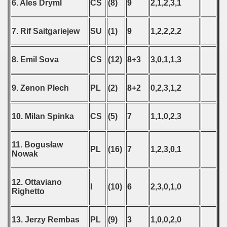
6. Ales Dryml
CS
(8)
9
2,1,2,3,1
7. Rif Saitgariejew
SU
(1)
9
1,2,2,2,2
8. Emil Sova
CS
(12)
8+3
3,0,1,1,3
9. Zenon Plech
PL
(2)
8+2
0,2,3,1,2
10. Milan Spinka
CS
(5)
7
1,1,0,2,3
11. Bogusław
PL
(16)
7
1,2,3,0,1
Nowak
12. Ottaviano
I
(10)
6
2,3,0,1,0
Righetto
13. Jerzy Rembas
PL
(9)
3
1,0,0,2,0