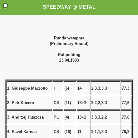
SPEEDWAY @ METAL
Runda wstępma
(Preliminary Round)
Ruhpolding
23.04.1983
k for these speedway programms)
przedaż (My speedway programmes to exchange or sale)
1. Giuseppe Marzotto
I
(6)
14
2,3,3,3,3
77,3
ostwa Świata (World Speedway Championship)
2. Petr Kucera
CS
(11)
13+3
3,2,2,3,3
77,6
 1936
3. Andrzej Huszcza
PL
(4)
13+2
3,3,3,2,2
77,0
 1937
4. Pavel Karnas
CS
(16)
11
3,1,1,3,3
76,3
 1938