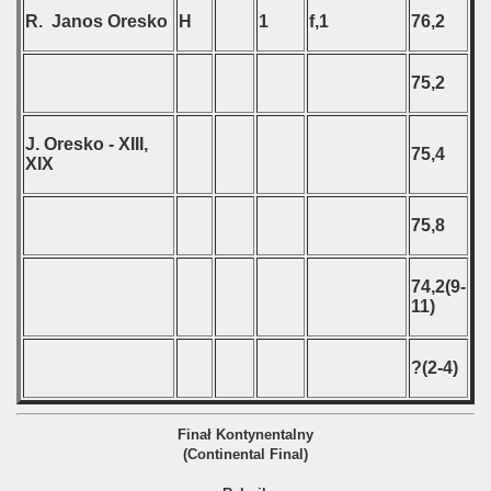
R. Janos Oresko
H
1
f,1
76,2
75,2
J. Oresko - XIII,
75,4
XIX
75,8
74,2(9-
11)
?(2-4)
Finał Kontynentalny
(Continental Final)