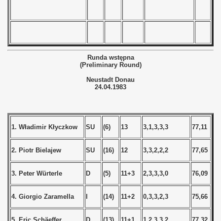
) - 1998
 - 1999
Runda wstępna
 - 2000
(Preliminary Round)
Neustadt Donau
 - 2001
24.04.1983
 - 2002
 - 2003
1. Władimir Kłyczkow
SU
(6)
13
3,1,3,3,3
77,11
 - 2004
2. Piotr Bielajew
SU
(16)
12
3,3,2,2,2
77,65
 - 2005
3. Peter Würterle
D
(5)
11+3
2,3,3,3,0
76,09
 - 2006
4. Giorgio Zaramella
I
(14)
11+2
0,3,3,2,3
75,66
 - 2007
5. Eric Schäeffer
D
(13)
11+1
1,2,3,3,2
77,32