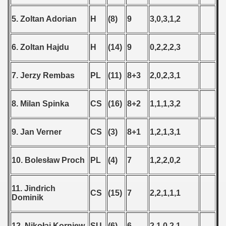
5. Zoltan Adorian
H
(8)
9
3,0,3,1,2
6. Zoltan Hajdu
H
(14)
9
0,2,2,2,3
7. Jerzy Rembas
PL
(11)
8+3
2,0,2,3,1
8. Milan Spinka
CS
(16)
8+2
1,1,1,3,2
9. Jan Verner
CS
(3)
8+1
1,2,1,3,1
10. Bolesław Proch
PL
(4)
7
1,2,2,0,2
11. Jindrich
CS
(15)
7
2,2,1,1,1
Dominik
12. Nikołaj Korniew
SU
(6)
6
2,1,0,2,1