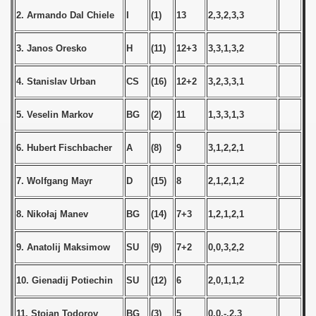
goslavian Qualifications) - 1983
2. Armando Dal Chiele
I
(1)
13
2,3,2,3,3
n Qualifications) - 1983
3. Janos Oresko
H
(11)
12+3
3,3,1,3,2
qualification) - 1983
4. Stanislav Urban
CS
(16)
12+2
3,2,3,3,1
echslovakian Qualifications) - 1983
5. Veselin Markov
BG
(2)
11
1,3,3,1,3
ations) - 1983
6. Hubert Fischbacher
A
(8)
9
3,1,2,2,1
rcontinental Round) - 1983
7. Wolfgang Mayr
D
(15)
8
2,1,2,1,2
ntal Round) - 1983
8. Nikołaj Manev
BG
(14)
7+3
1,2,1,2,1
 1984
9. Anatolij Maksimow
SU
(9)
7+2
0,0,3,2,2
 1985
10. Gienadij Potiechin
SU
(12)
6
2,0,1,1,2
 1986
11. Stojan Todorov
BG
(3)
5
0,0,-,2,3