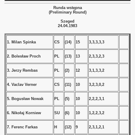
Runda wstępna
 - 1966
(Preliminary Round)
Szeged
 - 1967
24.04.1983
 - 1968
1. Milan Spinka
CS
(14)
15
3,3,3,3,3
 - 1969
2. Bolesław Proch
PL
(13)
13
2,3,3,2,3
 - 1970
3. Jerzy Rembas
PL
(2)
12
3,1,3,3,2
 1971
4. Vaclav Verner
CS
(11)
10
3,2,3,0,2
 1972
5. Bogusław Nowak
PL
(5)
10
2,2,2,3,1
 1973
 1974
6. Nikołaj Korniew
SU
(6)
10
1,2,2,3,2
 1975
7. Ferenc Farkas
H
(12)
9
2,3,1,2,1