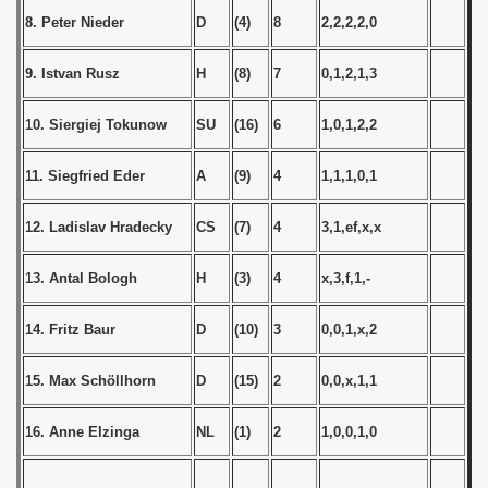
 1976
8. Peter Nieder
D
(4)
8
2,2,2,2,0
 1977
9. Istvan Rusz
H
(8)
7
0,1,2,1,3
 1978
10. Siergiej Tokunow
SU
(16)
6
1,0,1,2,2
 1979
11. Siegfried Eder
A
(9)
4
1,1,1,0,1
 1980
12. Ladislav Hradecky
CS
(7)
4
3,1,ef,x,x
 1981
13. Antal Bologh
H
(3)
4
x,3,f,1,-
 1982
14. Fritz Baur
D
(10)
3
0,0,1,x,2
 1983
lian Qualifications) - 1983
15. Max Sch
öl
lhorn
D
(15)
2
0,0,x,1,1
 Zealand Qualifications) - 1983
16. Anne Elzinga
NL
(1)
2
1,0,0,1,0
 American Qualificationn) - 1983