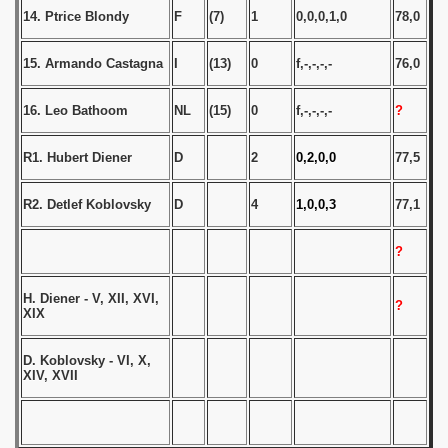
 - 1955
14. Ptrice Blondy
F
(7)
1
0,0,0,1,0
78,0
 - 1956
15. Armando Castagna
I
(13)
0
f,-,-,-,-
76,0
 - 1957
16. Leo Bathoom
NL
(15)
0
f,-,-,-,-
?
 - 1958
R1. Hubert Diener
D
2
0,2,0,0
77,5
 - 1959
R2. Detlef Koblovsky
D
4
1,0,0,3
77,1
 - 1960
?
 - 1961
H. Diener - V, XII, XVI,
?
 - 1962
XIX
 - 1963
D. Koblovsky - VI, X,
XIV, XVII
 - 1964
 - 1965