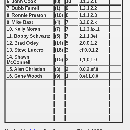
6. John Cook
(8)
10
3,1,3,2,1
7. Dubb Farrell
(1)
9
1,3,1,2,2
 1939
8. Ronnie Preston
(10)
8
1,1,1,2,3
9. Mike Bast
(4)
7
3,2,0,2,x
 1946
10. Kelly Moran
(7)
7
1,2,3,f/x,1
11. Bobby Schwartz
(5)
7
2,1,1,3ef
 1947
12. Brad Oxley
(14)
5
2,0,0,1,2
1948
13. Steve Lucero
(16)
3
ef,0,0,1,2
14. Shawn
(15)
3
1,1,0,1,0
 1949
McConnell
15. Alan Christian
(3)
2
0,0,2,ef,0
 1950
16. Gene Woods
(9)
1
0,ef,1,0,0
 1951
 - 1952
 - 1953
 - 1954