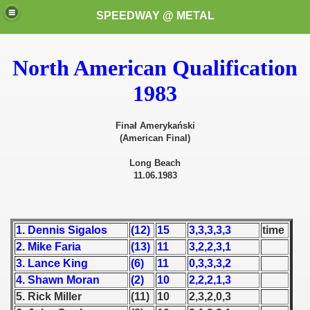
SPEEDWAY @ METAL
North American Qualification
1983
Finał Amerykański
(American Final)
k for these speedway programms)
Long Beach
11.06.1983
przedaż (My speedway programmes to exchange or sale)
ostwa Świata (World Speedway Championship)
1. Dennis Sigalos
(12)
15
3,3,3,3,3
time
2. Mike Faria
(13)
11
3,2,2,3,1
 1936
3. Lance King
(6)
11
0,3,3,3,2
 1937
4. Shawn Moran
(2)
10
2,2,2,1,3
5. Rick Miller
(11)
10
2,3,2,0,3
 1938