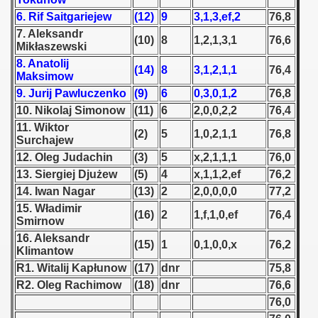
6. Rif Saitgariejew
(12)
9
3,1,3,ef,2
76,8
 1939
7. Aleksandr
(10)
8
1,2,1,3,1
76,6
Mikłaszewski
 1946
8. Anatolij
(14)
8
3,1,2,1,1
76,4
Maksimow
 1947
9. Jurij Pawluczenko
(9)
6
0,3,0,1,2
76,8
10. Nikolaj Simonow
(11)
6
2,0,0,2,2
76,4
1948
11. Wiktor
(2)
5
1,0,2,1,1
76,8
Surchajew
 1949
12. Oleg Judachin
(3)
5
x,2,1,1,1
76,0
13. Siergiej Djużew
(5)
4
x,1,1,2,ef
76,2
 1950
14. Iwan Nagar
(13)
2
2,0,0,0,0
77,2
15. Władimir
 1951
(16)
2
1,f,1,0,ef
76,4
Smirnow
16. Aleksandr
 - 1952
(15)
1
0,1,0,0,x
76,2
Klimantow
R1. Witalij Kapłunow
(17)
dnr
75,8
 - 1953
R2. Oleg Rachimow
(18)
dnr
76,6
 - 1954
76,0