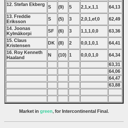
12. Stefan Ekberg
S
(9)
5
2,1,x,1,1
64,13
 1987
13. Freddie
S
(5)
3
2,0,1,ef,0
62,49
ip - 1988
Eriksson
14. Joonas
SF
(6)
3
1,1,1,0,0
63,36
 - 1989
Kylmäkorpi
15. Claus
DK
(8)
2
0,0,1,0,1
64,41
 - 1990
Kristensen
16. Roy Kenneth
N
(10)
1
0,0,0,1,0
64,34
) - 1991
Haaland
63,31
 - 1992
64,06
64,47
) - 1993
63,88
) - 1994
ip - 1995
Market in
green
, for Intercontinental Final.
 - 1996