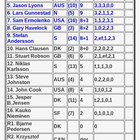
5. Jason Lyons
AUS
(10)
9
3,3,3,0,0
 1939
6. Lars Gunnestad
N
(5)
9
3,2,1,1,2
7. Sam Ermolenko
USA
(16)
8+3
1,1,2,3,1
 1946
8. Gary Havelock
GB
(3)
8+2
1,0,2,2,3
9. Stefan
S
(14)
8+1
2,ef,1,2,3
 1947
Andersson
10. Hans Clausen
DK
(2)
8+0
2,2,0,2,2
1948
11. Stuart Robson
GB
(6)
6
2,1,ef,2,1
12. Niklas
 1949
S
(13)
5
f,1,1,3,0
Karlsson
13. Steve
 1950
AUS
(4)
4
0,2,2,0,0
Johnston
14. John Cook
USA
(8)
4
1,f,0,1,2
 1951
15. Jesper
DK
(11)
4
t,2,1,0,1
B.Jensen
 - 1952
16. Kauko
SF
(7)
2
0,1,0,1,0
Nieminen
 - 1953
R1. Bjarne
DK
0
0
Pedersen
 - 1954
R2. Krzysztof
CAN
dnr