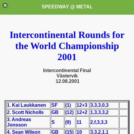
SPEEDWAY @ METAL
Intercontinental Rounds for
the World Championship
2001
k for these speedway programms)
Intercontinental Final
Västervik
12.08.2001
przedaż (My speedway programmes to exchange or sale)
ostwa Świata (World Speedway Championship)
1. Kai Laukkanen
SF
(1)
12+3
3,3,3,0,3
 1936
2. Scott Nicholls
GB
(12)
12+2
1,3,3,3,2
3. Andreas
 1937
S
(9)
11
2,f,3,3,3
Jonsson
4. Sean Wilson
GB
(15)
10
3,3,2,1,1
 1938