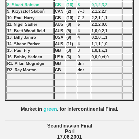
8. Stuart Robson
GB
(16)
8
0,1,2,3,2
 - 1966
9. Krzysztof Słaboń
CAN
(2)
7+3
2,1,2,2,f
10. Paul Hurry
GB
(10)
7+2
2,2,1,1,1
 - 1967
11. Nigel Sadler
AUS
(8)
6
2,2,2,0,0
12. Brett Woodifield
AUS
(5)
4
1,0,0,2,1
 - 1968
13. Billy Janiro
USA
(9)
4
0,2,0,1,1
14. Shane Parker
AUS
(11)
4
1,1,1,1,0
 - 1969
15. Paul Fry
GB
(3)
3
1,0,1,x,1
16. Bobby Hedden
USA
(6)
0
0,0,0,ef,0
 - 1970
R1. Allan Mogridge
GB
dnr
R2. Ray Morton
GB
dnr
 1971
 1972
 1973
Market in
green
, for Intercontinental Final.
 1974
Scandinavian Final
 1975
Pori
17.06.2001