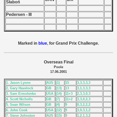
Słaboń
 - 1955
Pedersen - III
 - 1956
 - 1957
 - 1958
Marked in
blue
, for Grand Prix Challenge.
 - 1959
 - 1960
Overseas Final
Poole
 - 1961
17.06.2001
 - 1962
1. Jason Lyons
AUS
(1)
15
3,3,3,3,3
2, Gary Havelock
GB
(13)
13
3,1,3,3,3
 - 1963
3. Sam Ermolenko
USA
(14)
11+3
2,3,3,0,3
4. Scott Nicholls
GB
(7)
11+2
3,3,0,2,3
 - 1964
5. Sean Wilson
GB
(4)
9
0,3,2,2,2
6. John Cook
USA
(12)
9
3,0,3,1,2
 - 1965
7. Steve Johnston
AUS
(15)
9
1,2,1,3,2