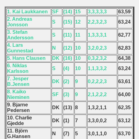
 1976
1. Kai Laukkanen
SF
(14)
15
3,3,3,3,3
63,59
 1977
2. Andreas
S
(15)
12
2,2,3,2,3
63,24
Jonsson
 1978
3. Stefan
S
(11)
11
1,3,3,3,1
62,77
Andersson
 1979
4. Lars
N
(12)
10
3,2,0,2,3
62,83
Gunnestad
 1980
5. Hans Clausen
DK
(16)
10
0,3,2,3,2
64,38
6. Niklas
S
(4)
10
1,1,3,3,2
63,24
 1981
Karlsson
7. Jesper
DK
(2)
9
0,2,2,2,3
63,61
 1982
B.Jensen
8. Kaiko
SF
(3)
9
2,1,2,2,2
64,00
 1983
Nieminen
9. Bjarne
DK
(13)
8
1,3,2,1,1
62,35
 1984
Pedersen
10. Charlie
DK
(1)
7
3,3,0,0,2
63,12
 1985
Gjedde
11. Björn
N
(7)
5
3,0,1,1,0
63,70
 1986
G.Hansen