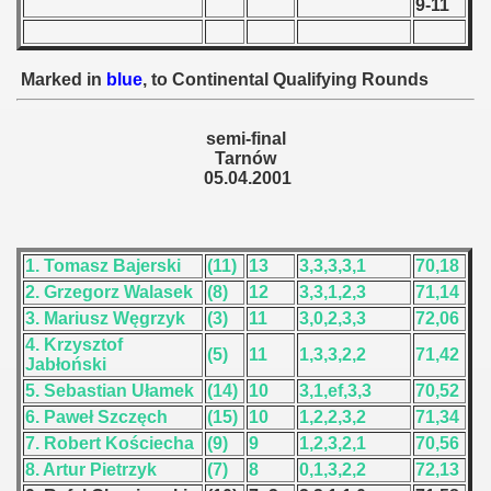
9-11
 - 1955
 - 1956
Marked in
blue
, to Continental Qualifying Rounds
 - 1957
semi-final
 - 1958
Tarnów
05.04.2001
 - 1959
 - 1960
1. Tomasz Bajerski
(11)
13
3,3,3,3,1
70,18
2. Grzegorz Walasek
(8)
12
3,3,1,2,3
71,14
 - 1961
3. Mariusz Węgrzyk
(3)
11
3,0,2,3,3
72,06
 - 1962
4. Krzysztof
(5)
11
1,3,3,2,2
71,42
Jabłoński
 - 1963
5. Sebastian Ułamek
(14)
10
3,1,ef,3,3
70,52
6. Paweł Szczęch
(15)
10
1,2,2,3,2
71,34
 - 1964
7. Robert Kościecha
(9)
9
1,2,3,2,1
70,56
8. Artur Pietrzyk
(7)
8
0,1,3,2,2
72,13
 - 1965