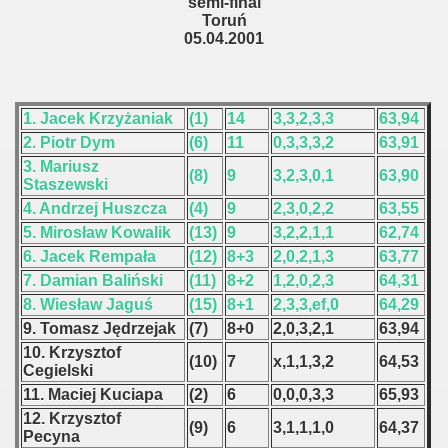
semi-final
 1976
Toruń
05.04.2001
 1977
 1978
1. Jacek Krzyżaniak
(1)
14
3,3,2,3,3
63,94
 1979
2. Piotr Dym
(6)
11
0,3,3,3,2
63,91
3. Mariusz
(8)
9
3,2,3,0,1
63,90
 1980
Staszewski
4. Andrzej Huszcza
(4)
9
2,3,0,2,2
63,55
 1981
5. Mirosław Kowalik
(13)
9
3,2,2,1,1
62,74
6. Jacek Rempała
(12)
8+3
2,0,2,1,3
63,77
 1982
7. Damian Baliński
(11)
8+2
1,2,0,2,3
64,31
8. Wiesław Jaguś
(15)
8+1
2,3,3,ef,0
64,29
 1983
9. Tomasz Jędrzejak
(7)
8+0
2,0,3,2,1
63,94
 1984
10. Krzysztof
(10)
7
x,1,1,3,2
64,53
Cegielski
 1985
11. Maciej Kuciapa
(2)
6
0,0,0,3,3
65,93
12. Krzysztof
(9)
6
3,1,1,1,0
64,37
 1986
Pecyna