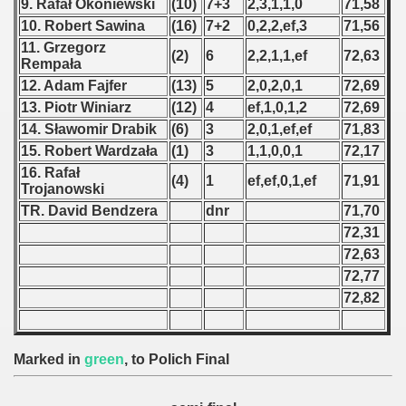
9. Rafał Okoniewski
(10)
7+3
2,3,1,1,0
71,58
10. Robert Sawina
(16)
7+2
0,2,2,ef,3
71,56
 - 1966
11. Grzegorz
(2)
6
2,2,1,1,ef
72,63
Rempała
 - 1967
12. Adam Fajfer
(13)
5
2,0,2,0,1
72,69
 - 1968
13. Piotr Winiarz
(12)
4
ef,1,0,1,2
72,69
14. Sławomir Drabik
(6)
3
2,0,1,ef,ef
71,83
 - 1969
15. Robert Wardzała
(1)
3
1,1,0,0,1
72,17
16. Rafał
(4)
1
ef,ef,0,1,ef
71,91
 - 1970
Trojanowski
TR. David Bendzera
dnr
71,70
 1971
72,31
72,63
 1972
72,77
72,82
 1973
 1974
Marked in
green
, to Polich Final
 1975