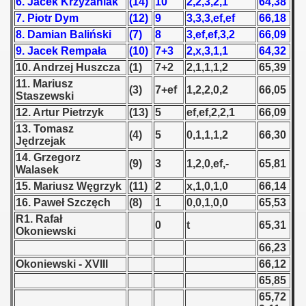
6. Jacek Krzyżaniak
(14)
10
2,2,3,2,1
64,38
7. Piotr Dym
(12)
9
3,3,3,ef,ef
66,18
 1939
8. Damian Baliński
(7)
8
3,ef,ef,3,2
66,09
9. Jacek Rempała
(10)
7+3
2,x,3,1,1
64,32
 1946
10. Andrzej Huszcza
(1)
7+2
2,1,1,1,2
65,39
11. Mariusz
 1947
(3)
7+ef
1,2,2,0,2
66,05
Staszewski
12. Artur Pietrzyk
(13)
5
ef,ef,2,2,1
66,09
1948
13. Tomasz
(4)
5
0,1,1,1,2
66,30
Jędrzejak
 1949
14. Grzegorz
(9)
3
1,2,0,ef,-
65,81
Walasek
 1950
15. Mariusz Węgrzyk
(11)
2
x,1,0,1,0
66,14
 1951
16. Paweł Szczęch
(8)
1
0,0,1,0,0
65,53
R1. Rafał
0
t
65,31
 - 1952
Okoniewski
66,23
 - 1953
Okoniewski - XVIII
66,12
65,85
 - 1954
65,72