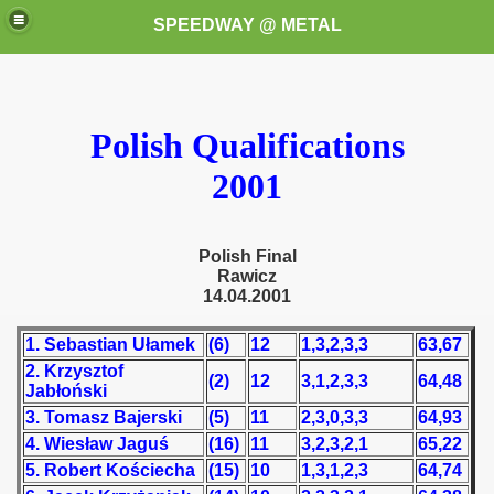
SPEEDWAY @ METAL
Polish Qualifications
2001
Polish Final
k for these speedway programms)
Rawicz
14.04.2001
przedaż (My speedway programmes to exchange or sale)
1. Sebastian Ułamek
(6)
12
1,3,2,3,3
63,67
ostwa Świata (World Speedway Championship)
2. Krzysztof
(2)
12
3,1,2,3,3
64,48
Jabłoński
 1936
3. Tomasz Bajerski
(5)
11
2,3,0,3,3
64,93
4. Wiesław Jaguś
(16)
11
3,2,3,2,1
65,22
 1937
5. Robert Kościecha
(15)
10
1,3,1,2,3
64,74
 1938