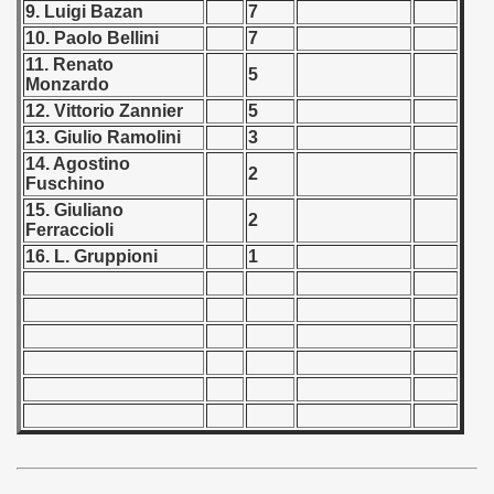
tal Round) - 1978
9. Luigi Bazan
7
10. Paolo Bellini
7
11. Renato
5
Monzardo
 1979
12. Vittorio Zannier
5
13. Giulio Ramolini
3
 1980
14. Agostino
2
Fuschino
 1981
15. Giuliano
2
Ferraccioli
 1982
16. L. Gruppioni
1
 1983
 1984
 1985
 1986
 1987