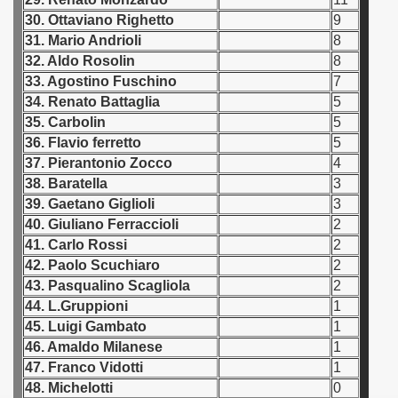
 1976
30. Ottaviano Righetto
9
31. Mario Andrioli
8
 1977
32. Aldo Rosolin
8
33. Agostino Fuschino
7
 1978
34. Renato Battaglia
5
lian Qualifications) - 1978
35. Carbolin
5
36. Flavio ferretto
5
 Zealand Qualifications) - 1978
37. Pierantonio Zocco
4
38. Baratella
3
can Qualification) - 1978
39. Gaetano Giglioli
3
40. Giuliano Ferraccioli
2
alifications) - 1978
41. Carlo Rossi
2
42. Paolo Scuchiaro
2
 Qualifications) - 1978
43. Pasqualino Scagliola
2
44. L.Gruppioni
1
fication) - 1978
45. Luigi Gambato
1
46. Amaldo Milanese
1
fication) - 1978
47. Franco Vidotti
1
 Qualification) - 1978
48. Michelotti
0