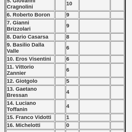
5. Giovanni
10
Cragnolini
 - 2020
6. Roberto Boron
9
7. Gianni
 - 2021
9
Brizzolari
 - 2022
8. Dario Casarsa
8
9. Basilio Dalla
6
 - 2023
Valle
10. Eros Visentini
6
 - 2024
11. Vittorio
6
 - 2025
Zannier
12. Giotgolo
5
13. Gaetano
4
Bressan
14. Luciano
4
Toffanin
15. Franco Vidotti
1
16. Michelotti
0