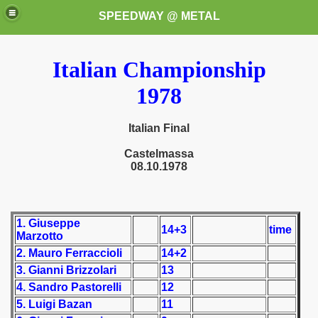
SPEEDWAY @ METAL
Italian Championship
1978
Italian Final
Castelmassa
k for these speedway programms)
08.10.1978
przedaż (My speedway programmes to exchange or sale)
1. Giuseppe
ostwa Świata (World Speedway Championship)
14+3
time
Marzotto
2. Mauro Ferraccioli
14+2
 1936
3. Gianni Brizzolari
13
 1937
4. Sandro Pastorelli
12
5. Luigi Bazan
11
 1938