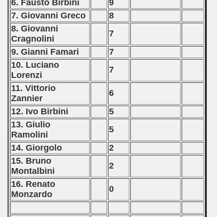
6. Fausto Birbini
9
7. Giovanni Greco
8
8. Giovanni
7
Cragnolini
9. Gianni Famari
7
10. Luciano
7
Lorenzi
11. Vittorio
6
Zannier
12. Ivo Birbini
5
13. Giulio
5
Ramolini
14. Giorgolo
2
15. Bruno
2
Montalbini
16. Renato
0
Monzardo