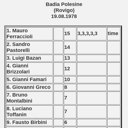
Badia Polesine
(Rovigo)
19.08.1978
1. Mauro
15
3,3,3,3,3
time
Ferraccioli
2. Sandro
14
Pastorelli
3. Luigi Bazan
13
4. Gianni
12
Brizzolari
5. Gianni Famari
10
6. Giovanni Greco
8
7. Bruno
7
Montalbini
8. Luciano
7
Toffanin
9. Fausto Birbini
6