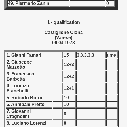
49. Piermario Zanin
0
Qualifications) - 1978
 Qualifications) - 1978
1 - qualification
Qualifications) - 1978
Castiglione Olona
(Varese)
09.04.1978
fications) - 1978
1. Gianni Famari
15
3,3,3,3,3
time
n Qualifications) - 1978
2. Giuseppe
12+3
Marzotto
n Qualifications) - 1978
3. Francesco
12+2
Barbetta
goslavian Qualifications) - 1978
4. Lorenzo
12+1
Franchetti
echoslovakian Qualifications) - 1978
5. Roberto Boron
10
atations) - 1978
6. Annibale Pretto
10
7. Giovanni
8
rcontinental Round) - 1978
Cragnolini
8. Luciano Lorenzi
8