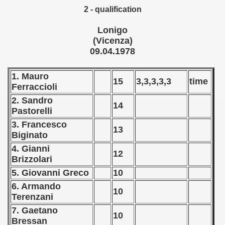
2 - qualification
ip - 1988
Lonigo
 - 1989
(Vicenza)
09.04.1978
 - 1990
) - 1991
1. Mauro
15
3,3,3,3,3
time
Ferraccioli
 - 1992
2. Sandro
14
Pastorelli
) - 1993
3. Francesco
13
Biginato
) - 1994
4. Gianni
12
Brizzolari
ip - 1995
5. Giovanni Greco
10
 - 1996
6. Armando
10
Terenzani
 - 1997
7. Gaetano
10
Bressan
) - 1998