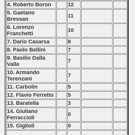
4. Roberto Boron
12
5. Gaetano
11
Bressan
6. Lorenzo
10
Franchetti
7. Dario Casarsa
8
8. Paolo Bellini
7
9. Basilio Dalla
7
Valle
10. Armando
7
Terenzani
11. Carbolin
5
12. Flavio Ferretto
5
13. Baratella
3
14. Giuliano
0
Ferraccioli
15. Giglioli
0