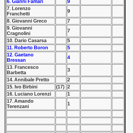
6. Gianni Famari
9
7. Lorenzo
9
 1939
Franchetti
8. Giovanni Greco
7
 1946
9. Giovanni
7
Cragnolini
 1947
10. Dario Casarsa
5
11. Roberto Boron
5
1948
12. Gaetano
4
Bressan
 1949
13. Francesco
3
Barbetta
 1950
14. Annibale Pretto
2
15. Ivo Birbini
(17)
2
 1951
16. Luciano Lorenzi
1
 - 1952
17. Amando
1
Terenzani
 - 1953
 - 1954