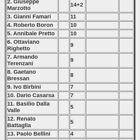
2. Giuseppe
14+2
Marzotto
3. Gianni Famari
11
4. Roberto Boron
10
5. Annibale Pretto
10
6. Ottaviano
9
Righetto
7. Armando
9
Terenzani
8. Gaetano
8
Bressan
9. Ivo Birbini
7
10. Dario Casarsa
7
11. Basilio Dalla
5
Valle
12. Renato
5
Battaglia
13. Paolo Bellini
4