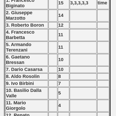
1. Francesco
15
3,3,3,3,3
time
Biginato
2. Giuseppe
14
Marzotto
3. Roberto Boron
12
4. Francesco
11
Barbetta
5. Armando
11
Terenzani
6. Gaetano
10
Bressan
7. Dario Casarsa
10
8. Aldo Rosolin
8
9. Ivo Birbini
7
10. Basilio Dalla
5
Valle
11. Mario
4
Giorgolo
12. Renato