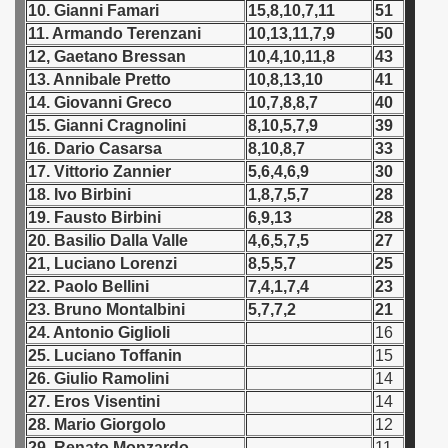
10. Gianni Famari
15,8,10,7,11
51
11. Armando Terenzani
10,13,11,7,9
50
 - 1966
12, Gaetano Bressan
10,4,10,11,8
43
 - 1967
13. Annibale Pretto
10,8,13,10
41
14. Giovanni Greco
10,7,8,8,7
40
 - 1968
15. Gianni Cragnolini
8,10,5,7,9
39
16. Dario Casarsa
8,10,8,7
33
 - 1969
17. Vittorio Zannier
5,6,4,6,9
30
18. Ivo Birbini
1,8,7,5,7
28
 - 1970
19. Fausto Birbini
6,9,13
28
20. Basilio Dalla Valle
4,6,5,7,5
27
 1971
21, Luciano Lorenzi
8,5,5,7
25
22. Paolo Bellini
7,4,1,7,4
23
 1972
23. Bruno Montalbini
5,7,7,2
21
 1973
24. Antonio Giglioli
16
25. Luciano Toffanin
15
 1974
26. Giulio Ramolini
14
27. Eros Visentini
14
 1975
28. Mario Giorgolo
12
29. Renato Monzardo
11