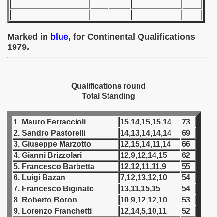
 - 1955
 - 1956
Marked in
blue
, for Continental Qualifications
1979.
 - 1957
 - 1958
Qualifications round
 - 1959
Total Standing
 - 1960
1. Mauro Ferraccioli
15,14,15,15,14
73
 - 1961
2. Sandro Pastorelli
14,13,14,14,14
69
3. Giuseppe Marzotto
12,15,14,11,14
66
 - 1962
4. Gianni Brizzolari
12,9,12,14,15
62
5. Francesco Barbetta
12,12,11,11,9
55
 - 1963
6. Luigi Bazan
7,12,13,12,10
54
7. Francesco Biginato
13,11,15,15
54
 - 1964
8. Roberto Boron
10,9,12,12,10
53
9. Lorenzo Franchetti
12,14,5,10,11
52
 - 1965