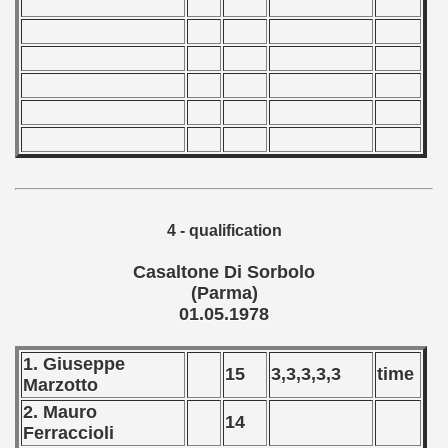
 classe
p
fication Round
f USSR
4 - qualification
ship of USSR
Casaltone Di Sorbolo
(Parma)
p
01.05.1978
mpionship
1. Giuseppe
15
3,3,3,3,3
time
Marzotto
nship
2. Mauro
14
Ferraccioli