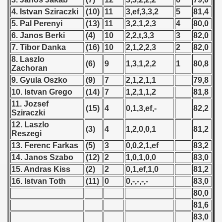
 - 1955
4. Istvan Sziraczki
(10)
11
3,ef,3,3,2
5
81,4
5. Pal Perenyi
(13)
11
3,2,1,2,3
4
80,0
 - 1956
6. Janos Berki
(4)
10
2,2,t,3,3
3
82,0
7. Tibor Danka
(16)
10
2,1,2,2,3
2
82,0
 - 1957
8. Laszlo
(6)
9
1,3,1,2,2
1
80,8
Zachoran
 - 1958
9. Gyula Oszko
(9)
7
2,1,2,1,1
79,8
 - 1959
10. Istvan Grego
(14)
7
1,2,1,1,2
81,8
11. Jozsef
(15)
4
0,1,3,ef,-
82,2
 - 1960
Sziraczki
12. Laszlo
(3)
4
1,2,0,0,1
81,2
Reszegi
 - 1961
13. Ferenc Farkas
(5)
3
0,0,2,1,ef
83,2
 - 1962
14. Janos Szabo
(12)
2
1,0,1,0,0
83,0
15. Andras Kiss
(2)
2
0,1,ef,1,0
81,2
 - 1963
16. Istvan Toth
(11)
0
0,-,-,-,-
83,0
80,0
 - 1964
81,6
83,0
 - 1965