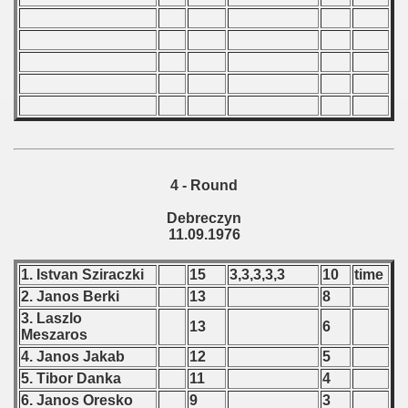
 1977
 1978
 1979
 1980
 1981
4 - Round
 1982
Debreczyn
11.09.1976
 1983
 1984
1. Istvan Sziraczki
15
3,3,3,3,3
10
time
2. Janos Berki
13
8
 1985
3. Laszlo
13
6
Meszaros
 1986
4. Janos Jakab
12
5
5. Tibor Danka
11
4
 1987
6. Janos Oresko
9
3