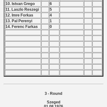
 1976
10. Istvan Grego
6
11. Laszlo Reszegi
5
ian qualifications) - 1976
12. Imre Forkas
4
13. Pal Perenyi
1
 Zealand Qualifications) - 1976
14. Ferenc Farkas
0
can Qualification) - 1976
alifications) - 1976
Qualifications) - 1976
ificationn) - 1976
fication) - 1976
n Qualification) - 1976
ualification) - 1976
3 - Round
Szeged
fications) - 1976
01.08.1976