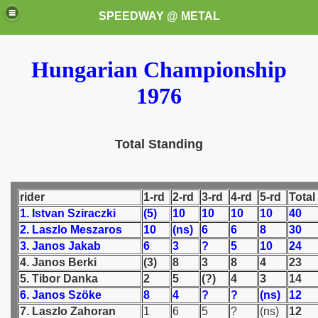
SPEEDWAY @ METAL
Hungarian Championship
1976
Total Standing
k for these speedway programms)
przedaż (My speedway programmes to exchange or sale)
rider
1-rd
2-rd
3-rd
4-rd
5-rd
Total
1. Istvan Sziraczki
(5)
10
10
10
10
40
ostwa Świata (World Speedway Championship)
2. Laszlo Meszaros
10
(ns)
6
6
8
30
3. Janos Jakab
6
3
?
5
10
24
 1936
4. Janos Berki
(3)
8
3
8
4
23
5. Tibor Danka
2
5
(?)
4
3
14
 1937
6. Janos Szöke
8
4
?
?
(ns)
12
7. Laszlo Zahoran
1
6
5
?
(ns)
12
 1938