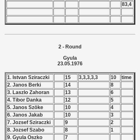
83,4
 - 1966
 - 1967
 - 1968
2 - Round
 - 1969
Gyula
 - 1970
23.05.1976
 1971
1. Istvan Sziraczki
15
3,3,3,3,3
10
time
2. Janos Berki
14
8
 1972
3. Laszlo Zahoran
13
6
4. Tibor Danka
12
5
 1973
5. Janos Szöke
10
4
6. Janos Jakab
10
3
 1974
7. Jozsef Sziraczki
9
2
 1975
8. Jozsef Szabo
8
1
9. Gyula Oszko
7