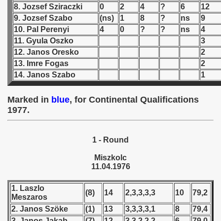
8. Jozsef Sziraczki
0
2
4
?
6
12
9. Jozsef Szabo
(ns)
1
8
?
ns
9
 1939
10. Pal Perenyi
4
0
?
?
ns
4
 1946
11. Gyula Oszko
3
12. Janos Oresko
2
 1947
13. Imre Fogas
2
14. Janos Szabo
1
1948
Marked in
blue
, for Continental Qualifications
 1949
1977.
 1950
1 - Round
 1951
Miszkolc
 - 1952
11.04.1976
 - 1953
1. Laszlo
(8)
14
2,3,3,3,3
10
79,2
Meszaros
 - 1954
2. Janos Szöke
(1)
13
3,3,3,3,1
8
79,4
3. Janos Jakab
(7)
12
3,3,2,2,2
6
79,0