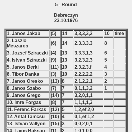
5 - Round
 - 1999
Debreczyn
23.10.1976
 - 2000
1. Janos Jakab
(5)
14
3,3,3,3,2
10
time
 - 2001
2. Laszlo
(6)
14
2,3,3,3,3
8
Meszaros
 - 2002
3. Jozsef Sziraczki
(4)
13
3,3,3,1,3
6
4. Istvan Sziraczki
(9)
13
3,2,3,2,3
5
 - 2003
5. Janos Berki
(11)
10
2,3,2,3,f
4
 - 2004
6. Tibor Danka
(3)
10
2,2,2,2,2
3
7. Janos Oresko
(13)
8
2,1,2,2,1
2
 - 2005
8. Janos Szabo
(7)
7
0,1,1,3,2
1
9. Janos Grego
(14)
7
3,2,0,1,1
 - 2006
10. Imre Forgas
(8)
7
1,1,1,1,3
11. Ferenc Farkas
(12)
5
1,2,ef,2,0
 - 2007
12. Antal Tamcsu
(10)
4
0,1,ef,1,2
13. Istvan Vallyon
(15)
3
0,0,2,0,1
 - 2008
14. Lajos Baksan
(1)
2
1,0,1,0,0