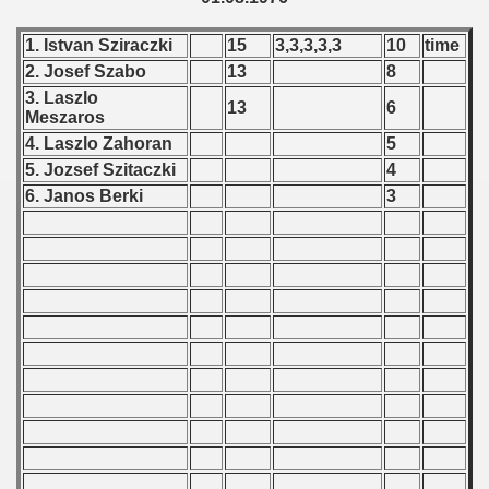
 qualifications) - 1976
1. Istvan Sziraczki
15
3,3,3,3,3
10
time
2. Josef Szabo
13
8
n Qualifications) - 1976
3. Laszlo
13
6
Meszaros
n Qualification) - 1976
4. Laszlo Zahoran
5
 Qualifications) - 1976
5. Jozsef Szitaczki
4
6. Janos Berki
3
goslavian Qualifications) - 1976
echoslovakian Qualifications) - 1976
atations) - 1976
rcontinental Round) - 1976
tal Round) - 1976