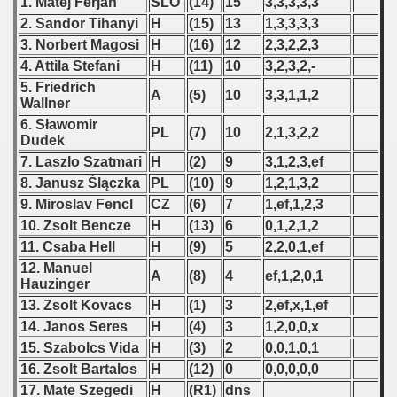
1. Matej Ferjan
SLO
(14)
15
3,3,3,3,3
2. Sandor Tihanyi
H
(15)
13
1,3,3,3,3
g Rounds - 2003
3. Norbert Magosi
H
(16)
12
2,3,2,2,3
4. Attila Stefani
H
(11)
10
3,2,3,2,-
 - 2004
5. Friedrich
A
(5)
10
3,3,1,1,2
Wallner
 - 2005
6. Sławomir
PL
(7)
10
2,1,3,2,2
Dudek
 - 2006
7. Laszlo Szatmari
H
(2)
9
3,1,2,3,ef
8. Janusz Ślączka
PL
(10)
9
1,2,1,3,2
 - 2007
9. Miroslav Fencl
CZ
(6)
7
1,ef,1,2,3
 - 2008
10. Zsolt Bencze
H
(13)
6
0,1,2,1,2
11. Csaba Hell
H
(9)
5
2,2,0,1,ef
 - 2009
12. Manuel
A
(8)
4
ef,1,2,0,1
Hauzinger
 - 2010
13. Zsolt Kovacs
H
(1)
3
2,ef,x,1,ef
14. Janos Seres
H
(4)
3
1,2,0,0,x
 - 2011
15. Szabolcs Vida
H
(3)
2
0,0,1,0,1
16. Zsolt Bartalos
H
(12)
0
0,0,0,0,0
 - 2012
17. Mate Szegedi
H
(R1)
dns