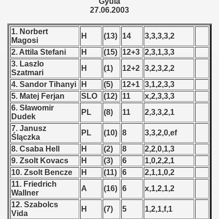
Gyula
 1976
27.06.2003
 1977
1. Norbert
H
(13)
14
3,3,3,3,2
Magosi
 1978
2. Attila Stefani
H
(15)
12+3
2,3,1,3,3
3. Laszlo
 1979
H
(1)
12+2
3,2,3,2,2
Szatmari
4. Sandor Tihanyi
H
(5)
12+1
3,1,2,3,3
 1980
5. Matej Ferjan
SLO
(12)
11
x,2,3,3,3
6. Sławomir
 1981
PL
(8)
11
2,3,3,2,1
Dudek
7. Janusz
 1982
PL
(10)
8
3,3,2,0,ef
Ślączka
8. Csaba Hell
H
(2)
8
2,2,0,1,3
 1983
9. Zsolt Kovacs
H
(3)
6
1,0,2,2,1
 1984
10. Zsolt Bencze
H
(11)
6
2,1,1,0,2
11. Friedrich
A
(16)
6
x,1,2,1,2
 1985
Wallner
12. Szabolcs
H
(7)
5
1,2,1,f,1
 1986
Vida