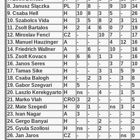
8. Janusz Ślączka
PL
7
8
-
9
10
34
 1939
9. Csaba Hell
H
10
8
3
5
-
26
10. Szabolcs Vida
H
3
5
8
2
3
21
 1946
11. Zsolt Bartalos
H
2
4
6
0
7
19
12. Miroslav Fencl
CZ
-
-
10
7
-
17
 1947
13. Manuel Hauzinger
A
-
-
-
4
12
16
14. Friedrich Wallner
A
-
6
-
10
-
16
1948
15. Zsolt Kovacs
H
6
6
1
3
-
16
16. Janos Seres
H
-
-
-
3
7
10
 1949
17. Tamas Sike
H
-
-
3
1
5
9
18. Csaba Balogh
H
-
2
3
-
3
8
 1950
19. Gabor Szegvari
H
5
-
-
-
-
5
 1951
20. Laszlo Kerekgyarto
H
ns
-
4
-
1
5
21. Marko Vlah
CRO
3
2
-
-
-
5
 - 1952
22. Mate Szegedi
H
0
1
-
ns
3
4
23. Ivan Nagar
A
3
-
-
-
-
3
 - 1953
24. Gergo Banyai
H
-
-
2
-
-
2
25. Gyula Szollosi
H
ns
-
2
-
-
0
 - 1954
26. Jan Jaros
CZ
-
-
-
-
ns
0