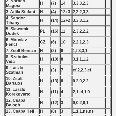
 - 1997
2. Norbert
H
(7)
14
3,3,3,2,3
Magosi
3. Attila Stefani
H
(4)
12+3
2,2,2,3,3
) - 1998
4. Sandor
H
(14)
12+2
3,3,3,1,2
Tihanyi
 - 1999
5. Sławomir
PL
(16)
11
2,3,2,2,2
Dudek
 - 2000
6. Miroslav
CZ
(6)
10
2,2,1,2,3
Fencl
 - 2001
7. Zsolt Bencze
H
(2)
8
1,f,3,3,1
 - 2002
8. Szabolcs
H
(10)
8
3,1,1,1,2
Vida
 - 2003
9. Laszlo
H
(3)
7
ef,2,2,3,ef
Szatmari
ian Qualifications) - 2003
10. Zsolt
H
(13)
6
0,2,0,2,2
Bartalos
alifications) - 2003
11. Laszlo
H
(11)
4
2,1,ef,1,0
Korekgyarto
Qualifications) - 2003
12. Csaba
H
(12)
3
0,0,2,0,1
Balogh
ifications) - 2003
13. Csaba Hell
H
(8)
3
1,1,1,ns,ns