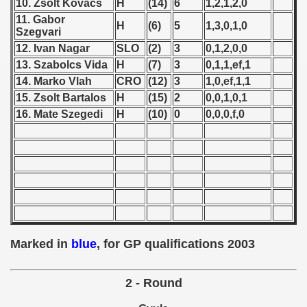
10. Zsolt Kovacs
H
(14)
6
1,2,1,2,0
11. Gabor
 - 1966
H
(6)
5
1,3,0,1,0
Szegvari
12. Ivan Nagar
SLO
(2)
3
0,1,2,0,0
 - 1967
13. Szabolcs Vida
H
(7)
3
0,1,1,ef,1
 - 1968
14. Marko Vlah
CRO
(12)
3
1,0,ef,1,1
15. Zsolt Bartalos
H
(15)
2
0,0,1,0,1
 - 1969
16. Mate Szegedi
H
(10)
0
0,0,0,f,0
 - 1970
 1971
 1972
 1973
Marked in
blue
, for GP qualifications 2003
 1974
2 - Round
 1975