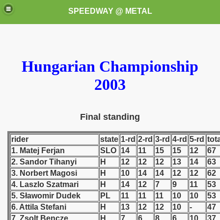
SPEEDWAY @ METAL
Hungarian Championship
2003
k for these speedway programms)
Final standing
przedaż (My speedway programmes to exchange or sale)
rider
state
1-rd
2-rd
3-rd
4-rd
5-rd
tot
1. Matej Ferjan
SLO
14
11
15
15
12
67
ostwa Świata (World Speedway Championship)
2. Sandor Tihanyi
H
12
12
12
13
14
63
3. Norbert Magosi
H
10
14
14
12
12
62
 1936
4. Laszlo Szatmari
H
14
12
7
9
11
53
5. Sławomir Dudek
PL
11
11
11
10
10
53
 1937
6. Attila Stefani
H
13
12
12
10
-
47
7. Zsolt Bencze
H
7
6
8
6
10
37
 1938