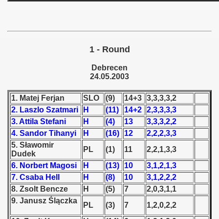
 - 1955
 - 1956
1 - Round
 - 1957
Debrecen
 - 1958
24.05.2003
 - 1959
1. Matej Ferjan
SLO
(9)
14+3
3,3,3,3,2
2. Laszlo Szatmari
H
(11)
14+2
2,3,3,3,3
 - 1960
3. Attila Stefani
H
(4)
13
3,3,3,2,2
 - 1961
4. Sandor Tihanyi
H
(16)
12
2,2,2,3,3
5. Sławomir
PL
(1)
11
2,2,1,3,3
 - 1962
Dudek
6. Norbert Magosi
H
(13)
10
3,1,2,1,3
 - 1963
7. Csaba Hell
H
(8)
10
3,1,2,2,2
8. Zsolt Bencze
H
(5)
7
2,0,3,1,1
 - 1964
9. Janusz Ślączka
PL
(3)
7
1,2,0,2,2
 - 1965