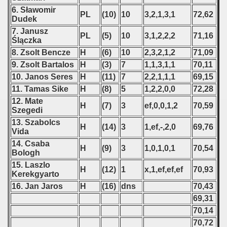
6. Sławomir
PL
(10)
10
3,2,1,3,1
72,62
 - 2024
Dudek
7. Janusz
PL
(5)
10
3,1,2,2,2
71,16
 - 2025
Ślączka
8. Zsolt Bencze
H
(6)
10
2,3,2,1,2
71,09
9. Zsolt Bartalos
H
(3)
7
1,1,3,1,1
70,11
10. Janos Seres
H
(11)
7
2,2,1,1,1
69,15
11. Tamas Sike
H
(8)
5
1,2,2,0,0
72,28
12. Mate
H
(7)
3
ef,0,0,1,2
70,59
Szegedi
13. Szabolcs
H
(14)
3
1,ef,-,2,0
69,76
Vida
14. Csaba
H
(9)
3
1,0,1,0,1
70,54
Bologh
15. Laszlo
H
(12)
1
x,1,ef,ef,ef
70,93
Kerekgyarto
16. Jan Jaros
H
(16)
dns
70,43
 classe
69,31
p
70,14
70,72