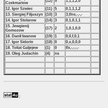
(12)
5
1,1,1,2,0
Czekmariow
 1987
12. Igor Szwiec
(11)
5
0,1,1,1,2
13. Siergiej Filjuszyn
(10)
3
3,f/ns,-,-,-
ip - 1988
14. Igor Stolarow
(14)
3
0,1,0,1,1
15. Jewgienij
 - 1989
(17)
2
1,0,1,0,0
Gomozow
16. Danił Iwanow
(19)
1
0,0,f,0,1
 - 1990
17. Igor Sidorin
(18)
0
0,x,0,0,0
) - 1991
18. Toliat Galjejew
(1)
0
f/x,-,-,-,-
19. Oleg Judachin
(4)
ns
 - 1992
) - 1993
) - 1994
ip - 1995
;
 - 1996