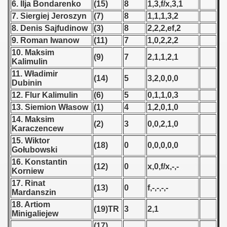
6. Ilja Bondarenko
(15)
8
1,3,f/x,3,1
7. Siergiej Jeroszyn
(7)
8
1,1,1,3,2
 1939
8. Denis Sajfudinow
(3)
8
2,2,2,ef,2
9. Roman Iwanow
(11)
7
1,0,2,2,2
 1946
10. Maksim
(9)
7
2,1,1,2,1
Kalimulin
 1947
11. Władimir
(14)
5
3,2,0,0,0
Dubinin
1948
12. Flur Kalimulin
(6)
5
0,1,1,0,3
 1949
13. Siemion Własow
(1)
4
1,2,0,1,0
14. Maksim
(2)
3
0,0,2,1,0
 1950
Karaczencew
15. Wiktor
(18)
0
0,0,0,0,0
 1951
Gołubowski
16. Konstantin
(12)
0
x,0,f/x,-,-
 - 1952
Korniew
17. Rinat
(13)
0
f,-,-,-,-
 - 1953
Mardanszin
18. Artiom
(19)TR
3
2,1
 - 1954
Minigaliejew
(17)