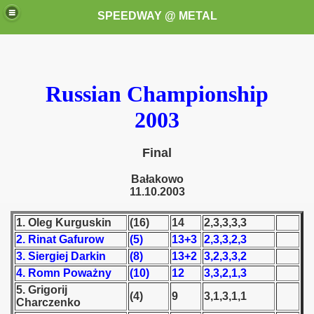
SPEEDWAY @ METAL
Russian Championship
2003
Final
k for these speedway programms)
Bałakowo
11.10.2003
przedaż (My speedway programmes to exchange or sale)
1. Oleg Kurguskin
(16)
14
2,3,3,3,3
ostwa Świata (World Speedway Championship)
2. Rinat Gafurow
(5)
13+3
2,3,3,2,3
 1936
3. Siergiej Darkin
(8)
13+2
3,2,3,3,2
4. Romn Poważny
(10)
12
3,3,2,1,3
 1937
5. Grigorij
(4)
9
3,1,3,1,1
Charczenko
 1938