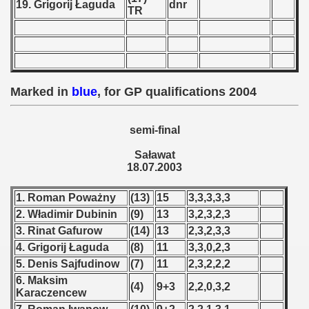
19. Grigorij Łaguda
dnr
TR
 - 1955
 - 1956
 - 1957
Marked in
blue
, for GP qualifications 2004
 - 1958
 - 1959
semi-final
Saławat
 - 1960
18.07.2003
 - 1961
1. Roman Poważny
(13)
15
3,3,3,3,3
2. Władimir Dubinin
(9)
13
3,2,3,2,3
 - 1962
3. Rinat Gafurow
(14)
13
2,3,2,3,3
 - 1963
4. Grigorij Łaguda
(8)
11
3,3,0,2,3
5. Denis Sajfudinow
(7)
11
2,3,2,2,2
 - 1964
6. Maksim
(4)
9+3
2,2,0,3,2
Karaczencew
 - 1965