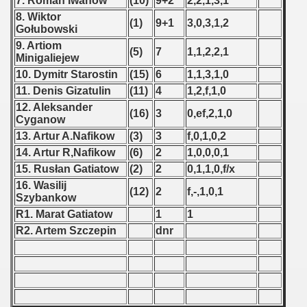
7. Roman Iwanow
(10)
9+2
2,2,1,3,1
8. Wiktor
(1)
9+1
3,0,3,1,2
 - 1966
Gołubowski
9. Artiom
(5)
7
1,1,2,2,1
 - 1967
Minigaliejew
10. Dymitr Starostin
(15)
6
1,1,3,1,0
 - 1968
11. Denis Gizatulin
(11)
4
1,2,f,1,0
12. Aleksander
 - 1969
(16)
3
0,ef,2,1,0
Cyganow
13. Artur A.Nafikow
(3)
3
f,0,1,0,2
 - 1970
14. Artur R,Nafikow
(6)
2
1,0,0,0,1
 1971
15. Rusłan Gatiatow
(2)
2
0,1,1,0,f/x
16. Wasilij
(12)
2
f,-,1,0,1
 1972
Szybankow
R1. Marat Gatiatow
1
1
 1973
R2. Artem Szczepin
dnr
 1974
 1975