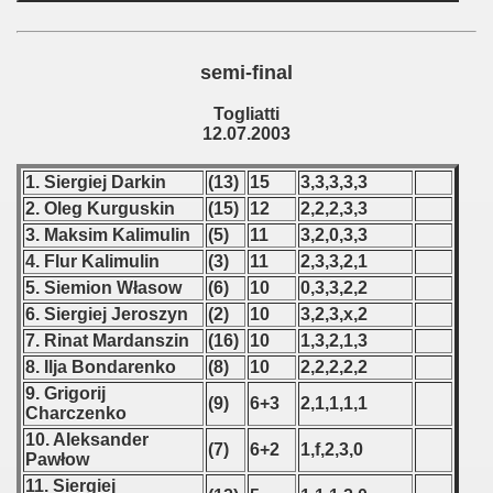
 1976
 1977
semi-final
 1978
Togliatti
12.07.2003
 1979
1. Siergiej Darkin
(13)
15
3,3,3,3,3
 1980
2. Oleg Kurguskin
(15)
12
2,2,2,3,3
3. Maksim Kalimulin
(5)
11
3,2,0,3,3
 1981
4. Flur Kalimulin
(3)
11
2,3,3,2,1
5. Siemion Własow
(6)
10
0,3,3,2,2
 1982
6. Siergiej Jeroszyn
(2)
10
3,2,3,x,2
 1983
7. Rinat Mardanszin
(16)
10
1,3,2,1,3
8. Ilja Bondarenko
(8)
10
2,2,2,2,2
 1984
9. Grigorij
(9)
6+3
2,1,1,1,1
Charczenko
 1985
10. Aleksander
(7)
6+2
1,f,2,3,0
Pawłow
 1986
11. Siergiej